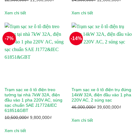
Toyota
gốc
hiện
gốc
hiện
là:
tại
là:
tại
Xem chi tiết
Xem chi tiết
Tran E-car
12,900,000₫.
là:
14,500,000₫.
là:
11,900,000₫.
12,800,
Tùng Lâm
Veloce
-7%
-14%
Vespa
Vinfast
Vision
Volkswagen Group
Trạm sạc xe ô tô điện treo
Trạm sạc xe ô tô điện trụ đứng
tường tại nhà 7kW 32A, điện
14kW 32A, điện đầu vào 1 pha
đầu vào 1 pha 220V AC, súng
220V AC, 2 súng sạc
Wuling
sạc chuẩn SAE J1772&IEC
Giá
Giá
46,000,000
₫
39,600,000
₫
61851&GBT
Xmen
gốc
hiện
Giá
Giá
10,500,000
₫
9,800,000
₫
là:
tại
Xem chi tiết
gốc
hiện
Yadea
46,000,000₫.
là:
là:
tại
Xem chi tiết
39,600,
10,500,000₫.
là: