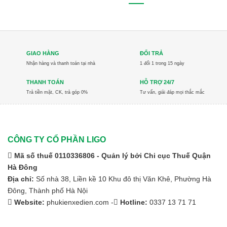
GIAO HÀNG
ĐỔI TRẢ
Nhận hàng và thanh toán tại nhà
1 đổi 1 trong 15 ngày
THANH TOÁN
HỖ TRỢ 24/7
Trả tiền mặt, CK, trả góp 0%
Tư vấn, giải đáp mọi thắc mắc
CÔNG TY CỔ PHẦN LIGO
Mã số thuế 0110336806 - Quản lý bởi Chi cục Thuế Quận
Hà Đông
Địa chỉ:
Số nhà 38, Liền kề 10 Khu đô thị Văn Khê, Phường Hà
Đông, Thành phố Hà Nội
Website:
phukienxedien.com -
Hotline:
0337 13 71 71