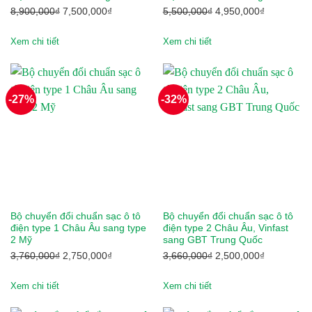
Bendi
Giá
Giá
Giá
Giá
8,900,000
₫
7,500,000
₫
5,500,000
₫
4,950,000
₫
gốc
hiện
gốc
hiện
BMW
là:
tại
là:
tại
Xem chi tiết
Xem chi tiết
8,900,000₫.
là:
5,500,000₫.
là:
Bridgestone
7,500,000₫.
4,950,000₫
Casumina
-27%
-32%
CATL
Chengshin
Clubcar
Crown
Bộ chuyển đổi chuẩn sạc ô tô
Bộ chuyển đổi chuẩn sạc ô tô
CTS
điện type 1 Châu Âu sang type
điện type 2 Châu Âu, Vinfast
2 Mỹ
sang GBT Trung Quốc
Giá
Giá
Giá
Giá
Deestone
3,760,000
₫
2,750,000
₫
3,660,000
₫
2,500,000
₫
gốc
hiện
gốc
hiện
Detech
là:
tại
là:
tại
Xem chi tiết
Xem chi tiết
3,760,000₫.
là:
3,660,000₫.
là: