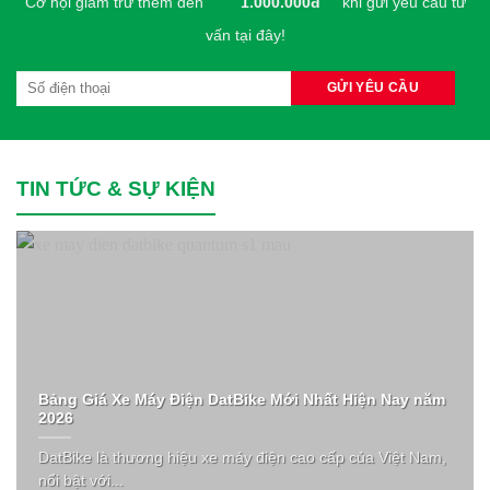
Cơ hội giảm trừ thêm đến
1.000.000đ
khi gửi yêu cầu tư
vấn tại đây!
TIN TỨC & SỰ KIỆN
Bảng Giá Xe Máy Điện DatBike Mới Nhất Hiện Nay năm
2026
DatBike là thương hiệu xe máy điện cao cấp của Việt Nam,
nổi bật với...