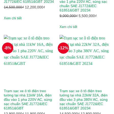
Nissan
J1772&IEC 61851&GBT 20234
vào 1 pha 220V AC, súng sạc
chuẩn SAE J1772&IEC
Giá
Giá
14,500,000
₫
12,200,000
₫
61851&GBT 20234
Noblelift
gốc
hiện
Giá
Giá
9,000,000
₫
5,500,000
₫
là:
tại
Xem chi tiết
gốc
hiện
PEGA
14,500,000₫.
là:
là:
tại
Xem chi tiết
12,200,000₫.
Pirelli
9,000,000₫.
là:
5,500,000₫
Rocket
-8%
-12%
RoyPow
SAIC-GM-Wuling Motors
Sumitomo
TCSN
Trạm sạc xe ô tô điện treo
Trạm sạc xe ô tô điện treo
Tesla
tường tại nhà 11kW 16A, điện
tường tại nhà 22kW 32A, điện
đầu vào 1 pha 220V AC, súng
đầu vào 3 pha 380V AC, súng
sạc chuẩn SAE J1772&IEC
sạc chuẩn SAE J1772&IEC
Tia Sáng
61851&GBT
61851&GBT 20234
Giá
Giá
Giá
Giá
12,900,000
₫
11,900,000
₫
14,500,000
₫
12,800,000
₫