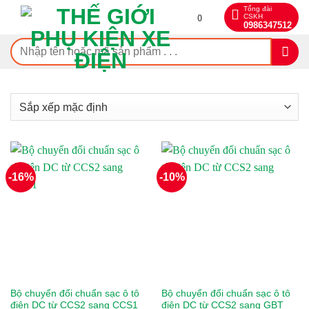
Bỏ
Tổng đài
CSKH
0
qua
0986347512
nội
Tìm
dung
kiếm:
-16%
-10%
On sale
BYD
Bộ chuyển đổi chuẩn sạc ô tô
Bộ chuyển đổi chuẩn sạc ô tô
điện DC từ CCS2 sang CCS1
điện DC từ CCS2 sang GBT