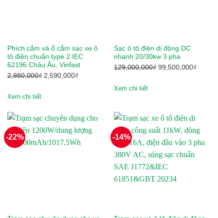
Hangcha
Heli
HKBike
Phích cắm và ổ cắm sạc xe ô
Sạc ô tô điện di động DC
tô điện chuẩn type 2 IEC
nhanh 20/30kw 3 pha
Honda
62196 Châu Âu, Vinfast
Giá
Giá
129,000,000
₫
99,500,000
₫
Giá
Giá
2,980,000
₫
2,590,000
₫
gốc
hiện
Hyster
gốc
hiện
là:
tại
Xem chi tiết
là:
tại
Xem chi tiết
129,000,000₫.
là:
Hyundai
2,980,000₫.
là:
99,500
2,590,000₫.
IRC
-22%
-14%
Jili
JLG
JVCEco
Kings Tire