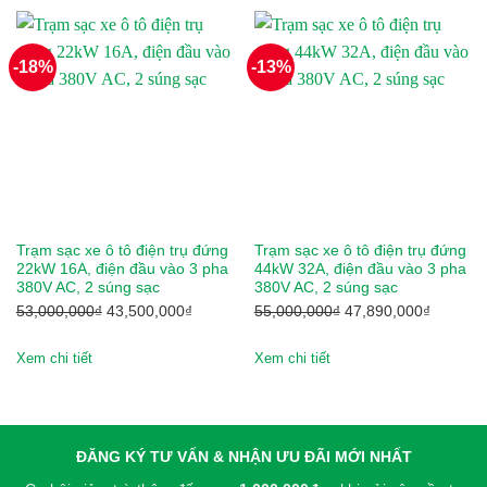
Yale
9,800,000₫.
Yamaha
-18%
-13%
Yokohama
Danh mục sản phẩm
Trạm sạc xe ô tô điện trụ đứng
Trạm sạc xe ô tô điện trụ đứng
22kW 16A, điện đầu vào 3 pha
44kW 32A, điện đầu vào 3 pha
Thẻ sản phẩm
380V AC, 2 súng sạc
380V AC, 2 súng sạc
Giá
Giá
Giá
Giá
53,000,000
₫
43,500,000
₫
55,000,000
₫
47,890,000
₫
gốc
hiện
gốc
hiện
là:
tại
là:
tại
Xem chi tiết
Xem chi tiết
53,000,000₫.
là:
55,000,000₫.
là:
RESET
43,500,000₫.
47,890,
ĐĂNG KÝ TƯ VẤN & NHẬN ƯU ĐÃI MỚI NHẤT