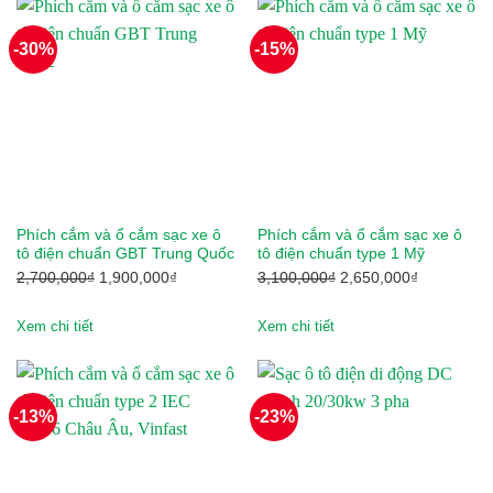
Dibao
2,750,000₫.
2,500,000₫
Doosan
-30%
-15%
Dunlop
Eagle
Ezgo
Ford
Phích cắm và ổ cắm sạc xe ô
Phích cắm và ổ cắm sạc xe ô
tô điện chuẩn GBT Trung Quốc
tô điện chuẩn type 1 Mỹ
General Motors
Giá
Giá
Giá
Giá
2,700,000
₫
1,900,000
₫
3,100,000
₫
2,650,000
₫
gốc
hiện
gốc
hiện
Genie
là:
tại
là:
tại
Xem chi tiết
Xem chi tiết
2,700,000₫.
là:
3,100,000₫.
là:
Giant
1,900,000₫.
2,650,000₫
Habaco
-13%
-23%
Hancook