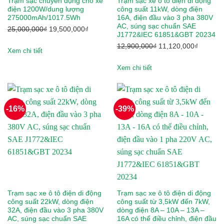
Komatsu
Trạm sạc chuyên dụng cho xe
Trạm sạc xe ô tô điện di động
điện 1200W/dung lượng
công suất 11kW, dòng điện
275000mAh/1017.5Wh
16A, điện đầu vào 3 pha 380V
Kymco
AC, súng sạc chuẩn SAE
Giá
Giá
25,000,000
₫
19,500,000
₫
J1772&IEC 61851&GBT 20234
gốc
hiện
Linde
Giá
Giá
12,900,000
₫
11,120,000
₫
là:
tại
Xem chi tiết
gốc
hiện
25,000,000₫.
là:
Lonking
là:
tại
Xem chi tiết
19,500,000₫.
12,900,000₫.
là:
LVTong
11,120,
Maxxis
-16%
-39%
Michelin
Mikano
Mitsubishi
Nichiyu
Trạm sạc xe ô tô điện di động
Trạm sạc xe ô tô điện di động
công suất 22kW, dòng điện
công suất từ 3,5kW đến 7kW,
Ninja
32A, điện đầu vào 3 pha 380V
dòng điện 8A – 10A – 13A –
AC, súng sạc chuẩn SAE
16A có thể điều chỉnh, điện đầu