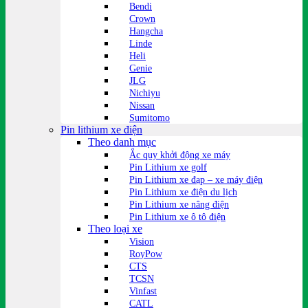
Bendi
Crown
Hangcha
Linde
Heli
Genie
JLG
Nichiyu
Nissan
Sumitomo
Pin lithium xe điện
Theo danh mục
Ắc quy khởi động xe máy
Pin Lithium xe golf
Pin Lithium xe đạp – xe máy điện
Pin Lithium xe điện du lịch
Pin Lithium xe nâng điện
Pin Lithium xe ô tô điện
Theo loại xe
Vision
RoyPow
CTS
TCSN
Vinfast
CATL