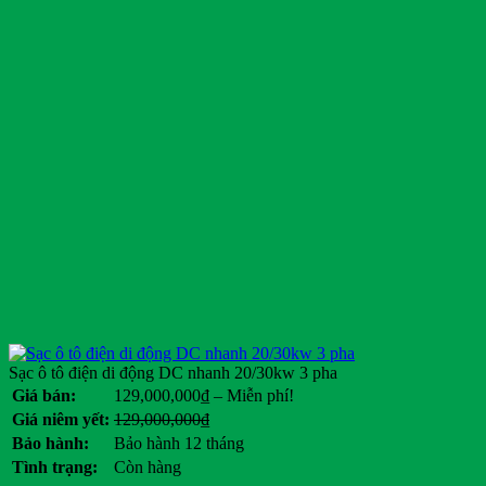
Sạc ô tô điện di động DC nhanh 20/30kw 3 pha
Khoảng
Giá bán:
129,000,000
₫
–
Miễn phí!
giá:
Giá
Giá
Giá niêm yết:
129,000,000
₫
từ
gốc
hiện
Bảo hành:
Bảo hành 12 tháng
129,000,000₫
là:
tại
Tình trạng:
Còn hàng
đến
129,000,000₫.
là: