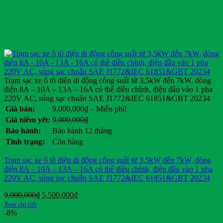
Trạm sạc xe ô tô điện di động công suất từ 3,5kW đến 7kW, dòng
điện 8A – 10A – 13A – 16A có thể điều chỉnh, điện đầu vào 1 pha
220V AC, súng sạc chuẩn SAE J1772&IEC 61851&GBT 20234
Khoảng
Giá bán:
9,000,000
₫
–
Miễn phí!
giá:
Giá
Giá
Giá niêm yết:
9,000,000
₫
từ
gốc
hiện
Bảo hành:
Bảo hành 12 tháng
9,000,000₫
là:
tại
Tình trạng:
Còn hàng
đến
9,000,000₫.
là:
Miễn
.
Trạm sạc xe ô tô điện di động công suất từ 3,5kW đến 7kW, dòng
phí!
điện 8A – 10A – 13A – 16A có thể điều chỉnh, điện đầu vào 1 pha
220V AC, súng sạc chuẩn SAE J1772&IEC 61851&GBT 20234
Giá
Giá
9,000,000
₫
5,500,000
₫
gốc
hiện
Xem chi tiết
là:
tại
-8%
9,000,000₫.
là: