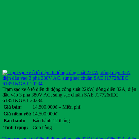
Trạm sạc xe ô tô điện di động công suất 22kW, dòng điện 32A, điện
đầu vào 3 pha 380V AC, súng sạc chuẩn SAE J1772&IEC
61851&GBT 20234
Khoảng
Giá bán:
14,500,000
₫
–
Miễn phí!
giá:
Giá
Giá
Giá niêm yết:
14,500,000
₫
từ
gốc
hiện
Bảo hành:
Bảo hành 12 tháng
14,500,000₫
là:
tại
Tình trạng:
Còn hàng
đến
14,500,000₫.
là:
Miễn
.
Trạm sạc xe ô tô điện di động công suất 22kW, dòng điện 32A, điện