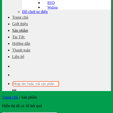
BYD
Wuling
Đồ chơi xe điện
Trang chủ
Giới thiệu
Sản phẩm
Tin Tức
Hướng dẫn
Thanh toán
Liên hệ
Tìm
kiếm:
Trang chủ
/
Sản phẩm
Hiển thị tất cả 18 kết quả