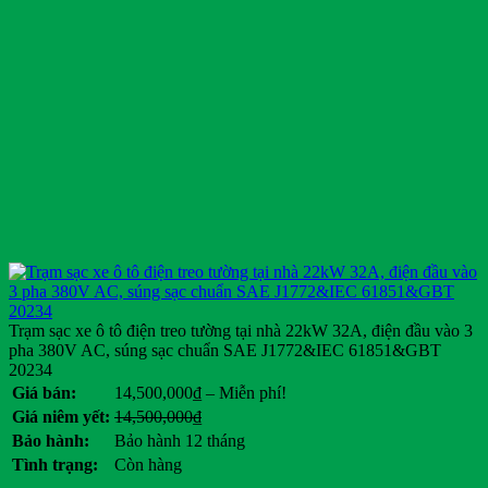
Trạm sạc xe ô tô điện treo tường tại nhà 22kW 32A, điện đầu vào 3
pha 380V AC, súng sạc chuẩn SAE J1772&IEC 61851&GBT
20234
Khoảng
Giá bán:
14,500,000
₫
–
Miễn phí!
giá:
Giá
Giá
Giá niêm yết:
14,500,000
₫
từ
gốc
hiện
Bảo hành:
Bảo hành 12 tháng
14,500,000₫
là:
tại
Tình trạng:
Còn hàng
đến
14,500,000₫.
là: