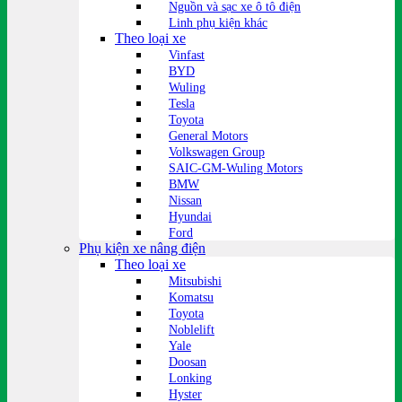
Nguồn và sạc xe ô tô điện
Linh phụ kiện khác
Theo loại xe
Vinfast
BYD
Wuling
Tesla
Toyota
General Motors
Volkswagen Group
SAIC-GM-Wuling Motors
BMW
Nissan
Hyundai
Ford
Phụ kiện xe nâng điện
Theo loại xe
Mitsubishi
Komatsu
Toyota
Noblelift
Yale
Doosan
Lonking
Hyster