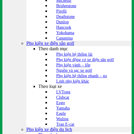
Michelin
Bridgestone
Pirelli
Deathstone
Dunlop
Hancook
Yokohama
Casumina
Phụ kiện xe điện sân golf
Theo danh mục
Phụ kiện hệ thống lái
Phụ kiện động cơ xe điện sân golf
Phụ kiện vành – lốp
Nguồn và sạc xe golf
Phụ kiện hệ thống phanh – ga
Linh phụ kiện khác
Theo loại xe
LVTong
Clubcar
Ezgo
Yamaha
Eagle
Wuling
Tran E-car
Phụ kiện xe điện du lịch