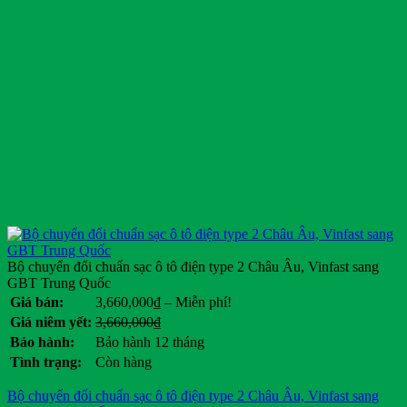
Bộ chuyển đổi chuẩn sạc ô tô điện type 2 Châu Âu, Vinfast sang
GBT Trung Quốc
Khoảng
Giá bán:
3,660,000
₫
–
Miễn phí!
giá:
Giá
Giá
Giá niêm yết:
3,660,000
₫
từ
gốc
hiện
Bảo hành:
Bảo hành 12 tháng
3,660,000₫
là:
tại
Tình trạng:
Còn hàng
đến
3,660,000₫.
là:
Miễn
.
Bộ chuyển đổi chuẩn sạc ô tô điện type 2 Châu Âu, Vinfast sang
phí!