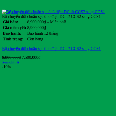
Ezgo
Ford
General Motors
Bộ chuyển đổi chuẩn sạc ô tô điện DC từ CCS2 sang CCS1
Genie
Khoảng
Giá bán:
8,900,000
₫
–
Miễn phí!
Giant
giá:
Giá
Giá
Giá niêm yết:
8,900,000
₫
Habaco
từ
gốc
hiện
Bảo hành:
Bảo hành 12 tháng
Hancook
8,900,000₫
là:
tại
Tình trạng:
Còn hàng
Hangcha
đến
8,900,000₫.
là:
Miễn
Heli
.
Bộ chuyển đổi chuẩn sạc ô tô điện DC từ CCS2 sang CCS1
phí!
HKBike
Honda
Giá
Giá
8,900,000
₫
7,500,000
₫
Hyster
gốc
hiện
Xem chi tiết
Hyundai
là:
tại
-10%
IRC
8,900,000₫.
là:
7,500,000₫.
Jili
JLG
JVCEco
Kings Tire
Komatsu
Kymco
Linde
Lonking