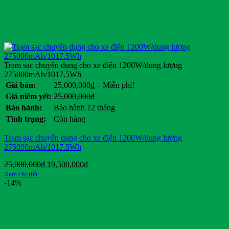
Trạm sạc chuyên dụng cho xe điện 1200W/dung lượng
275000mAh/1017.5Wh
Khoảng
Giá bán:
25,000,000
₫
–
Miễn phí!
giá:
Giá
Giá
Giá niêm yết:
25,000,000
₫
từ
gốc
hiện
Bảo hành:
Bảo hành 12 tháng
25,000,000₫
là:
tại
Tình trạng:
Còn hàng
đến
25,000,000₫.
là:
Miễn
.
Trạm sạc chuyên dụng cho xe điện 1200W/dung lượng
phí!
275000mAh/1017.5Wh
Giá
Giá
25,000,000
₫
19,500,000
₫
gốc
hiện
Xem chi tiết
là:
tại
-14%
25,000,000₫.
là:
19,500,000₫.