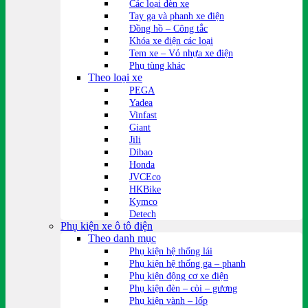
Các loại đèn xe
Tay ga và phanh xe điện
Đồng hồ – Công tắc
Khóa xe điện các loại
Tem xe – Vỏ nhựa xe điện
Phụ tùng khác
Theo loại xe
PEGA
Yadea
Vinfast
Giant
Jili
Dibao
Honda
JVCEco
HKBike
Kymco
Detech
Phụ kiện xe ô tô điện
Theo danh mục
Phụ kiện hệ thống lái
Phụ kiện hệ thống ga – phanh
Phụ kiện động cơ xe điện
Phụ kiện đèn – còi – gương
Phụ kiện vành – lốp