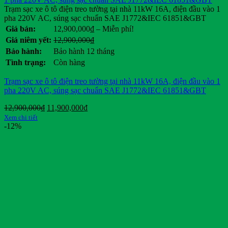
Trạm sạc xe ô tô điện treo tường tại nhà 11kW 16A, điện đầu vào 1
pha 220V AC, súng sạc chuẩn SAE J1772&IEC 61851&GBT
Khoảng
Giá bán:
12,900,000
₫
–
Miễn phí!
giá:
Giá
Giá
Giá niêm yết:
12,900,000
₫
từ
gốc
hiện
Bảo hành:
Bảo hành 12 tháng
12,900,000₫
là:
tại
Tình trạng:
Còn hàng
đến
12,900,000₫.
là:
Miễn
.
Trạm sạc xe ô tô điện treo tường tại nhà 11kW 16A, điện đầu vào 1
phí!
pha 220V AC, súng sạc chuẩn SAE J1772&IEC 61851&GBT
Giá
Giá
12,900,000
₫
11,900,000
₫
gốc
hiện
Xem chi tiết
là:
tại
-12%
12,900,000₫.
là:
11,900,000₫.