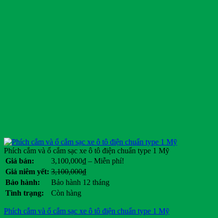
Phích cắm và ổ cắm sạc xe ô tô điện chuẩn type 1 Mỹ
Khoảng
Giá bán:
3,100,000
₫
–
Miễn phí!
giá:
Giá
Giá
Giá niêm yết:
3,100,000
₫
từ
gốc
hiện
Bảo hành:
Bảo hành 12 tháng
3,100,000₫
là:
tại
Tình trạng:
Còn hàng
đến
3,100,000₫.
là:
Miễn
.
Phích cắm và ổ cắm sạc xe ô tô điện chuẩn type 1 Mỹ
phí!