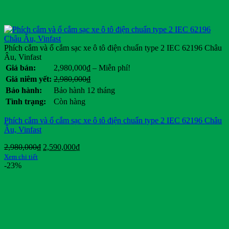
Phích cắm và ổ cắm sạc xe ô tô điện chuẩn type 2 IEC 62196 Châu
Âu, Vinfast
Khoảng
Giá bán:
2,980,000
₫
–
Miễn phí!
giá:
Giá
Giá
Giá niêm yết:
2,980,000
₫
từ
gốc
hiện
Bảo hành:
Bảo hành 12 tháng
2,980,000₫
là:
tại
Tình trạng:
Còn hàng
đến
2,980,000₫.
là:
Miễn
.
Phích cắm và ổ cắm sạc xe ô tô điện chuẩn type 2 IEC 62196 Châu
phí!
Âu, Vinfast
Giá
Giá
2,980,000
₫
2,590,000
₫
gốc
hiện
Xem chi tiết
là:
tại
-23%
2,980,000₫.
là:
2,590,000₫.