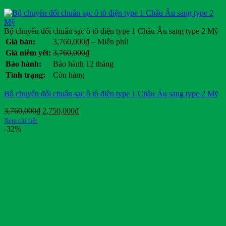
Bộ chuyển đổi chuẩn sạc ô tô điện type 1 Châu Âu sang type 2 Mỹ
Khoảng
Giá bán:
3,760,000
₫
–
Miễn phí!
giá:
Giá
Giá
Giá niêm yết:
3,760,000
₫
từ
gốc
hiện
Bảo hành:
Bảo hành 12 tháng
3,760,000₫
là:
tại
Tình trạng:
Còn hàng
đến
3,760,000₫.
là:
Miễn
.
Bộ chuyển đổi chuẩn sạc ô tô điện type 1 Châu Âu sang type 2 Mỹ
phí!
Giá
Giá
3,760,000
₫
2,750,000
₫
gốc
hiện
Xem chi tiết
là:
tại
-32%
3,760,000₫.
là:
2,750,000₫.