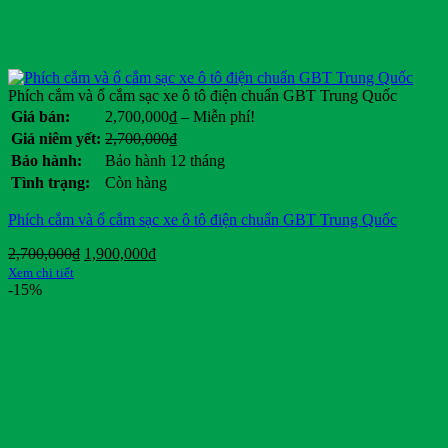
Phích cắm và ổ cắm sạc xe ô tô điện chuẩn GBT Trung Quốc
Khoảng
Giá bán:
2,700,000
₫
–
Miễn phí!
giá:
Giá
Giá
Giá niêm yết:
2,700,000
₫
từ
gốc
hiện
Bảo hành:
Bảo hành 12 tháng
2,700,000₫
là:
tại
Tình trạng:
Còn hàng
đến
2,700,000₫.
là:
Miễn
.
Phích cắm và ổ cắm sạc xe ô tô điện chuẩn GBT Trung Quốc
phí!
Giá
Giá
2,700,000
₫
1,900,000
₫
gốc
hiện
Xem chi tiết
là:
tại
-15%
2,700,000₫.
là:
1,900,000₫.