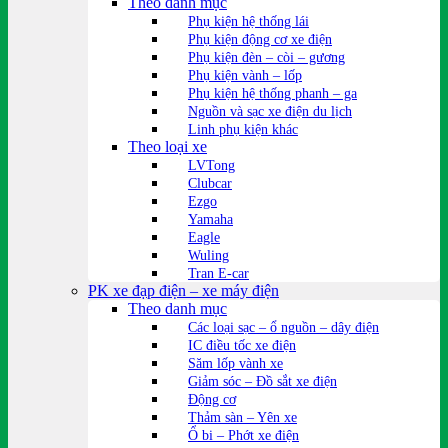
Theo danh mục
Phụ kiện hệ thống lái
Phụ kiện động cơ xe điện
Phụ kiện đèn – còi – gương
Phụ kiện vành – lốp
Phụ kiện hệ thống phanh – ga
Nguồn và sạc xe điện du lịch
Linh phụ kiện khác
Theo loại xe
LVTong
Clubcar
Ezgo
Yamaha
Eagle
Wuling
Tran E-car
PK xe đạp điện – xe máy điện
Theo danh mục
Các loại sạc – ổ nguồn – dây điện
IC điều tốc xe điện
Săm lốp vành xe
Giảm sóc – Đồ sắt xe điện
Động cơ
Thảm sàn – Yên xe
Ổ bi – Phớt xe điện