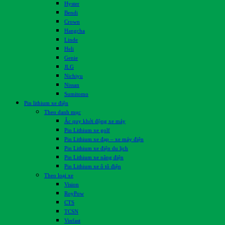
Hyster
Bendi
Crown
Hangcha
Linde
Heli
Genie
JLG
Nichiyu
Nissan
Sumitomo
Pin lithium xe điện
Theo danh mục
Ắc quy khởi động xe máy
Pin Lithium xe golf
Pin Lithium xe đạp – xe máy điện
Pin Lithium xe điện du lịch
Pin Lithium xe nâng điện
Pin Lithium xe ô tô điện
Theo loại xe
Vision
RoyPow
CTS
TCSN
Vinfast