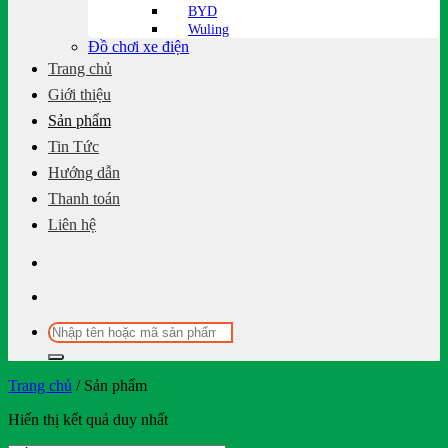
BYD
Wuling
Đồ chơi xe điện
Trang chủ
Giới thiệu
Sản phẩm
Tin Tức
Hướng dẫn
Thanh toán
Liên hệ
Tìm
kiếm:
Trang chủ
/
Sản phẩm
Hiển thị kết quả duy nhất