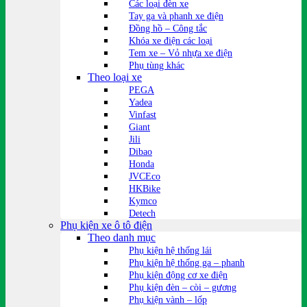
Các loại đèn xe
Tay ga và phanh xe điện
Đồng hồ – Công tắc
Khóa xe điện các loại
Tem xe – Vỏ nhựa xe điện
Phụ tùng khác
Theo loại xe
PEGA
Yadea
Vinfast
Giant
Jili
Dibao
Honda
JVCEco
HKBike
Kymco
Detech
Phụ kiện xe ô tô điện
Theo danh mục
Phụ kiện hệ thống lái
Phụ kiện hệ thống ga – phanh
Phụ kiện động cơ xe điện
Phụ kiện đèn – còi – gương
Phụ kiện vành – lốp