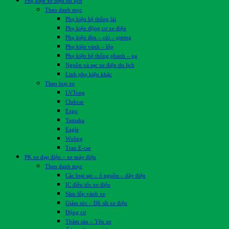
Phụ kiện xe điện du lịch
Theo danh mục
Phụ kiện hệ thống lái
Phụ kiện động cơ xe điện
Phụ kiện đèn – còi – gương
Phụ kiện vành – lốp
Phụ kiện hệ thống phanh – ga
Nguồn và sạc xe điện du lịch
Linh phụ kiện khác
Theo loại xe
LVTong
Clubcar
Ezgo
Yamaha
Eagle
Wuling
Tran E-car
PK xe đạp điện – xe máy điện
Theo danh mục
Các loại sạc – ổ nguồn – dây điện
IC điều tốc xe điện
Săm lốp vành xe
Giảm sóc – Đồ sắt xe điện
Động cơ
Thảm sàn – Yên xe