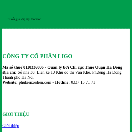
HỖ TRỢ 24/7
Tư vấn, giải đáp mọi thắc mắc
CÔNG TY CỔ PHẦN LIGO
Mã số thuế 0110336806 - Quản lý bởi Chi cục Thuế Quận Hà Đông
Địa chỉ:
Số nhà 38, Liền kề 10 Khu đô thị Văn Khê, Phường Hà Đông,
Thành phố Hà Nội
Website:
phukienxedien.com -
Hotline:
0337 13 71 71
GIỚI THIỆU
Giới thiệu