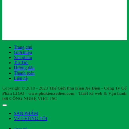
Trang chủ
Giới thiệu
Sản phẩm
Tin Tức
Hướng dẫn
Thanh toán
Liên hệ
Copyright © 2018 - 2023
Thế Giới Phụ Kiện Xe Điện - Công Ty Cổ
Phần LIGO - www.phukienxedien.com - Thiết kế web & Vận hành
bởi CÔNG NGHỆ VIỆT JSC
SẢN PHẨM
VỀ CHÚNG TÔI
Trang chủ