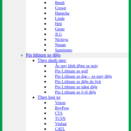
Bendi
Crown
Hangcha
Linde
Heli
Genie
JLG
Nichiyu
Nissan
Sumitomo
Pin lithium xe điện
Theo danh mục
Ắc quy khởi động xe máy
Pin Lithium xe golf
Pin Lithium xe đạp – xe máy điện
Pin Lithium xe điện du lịch
Pin Lithium xe nâng điện
Pin Lithium xe ô tô điện
Theo loại xe
Vision
RoyPow
CTS
TCSN
Vinfast
CATL