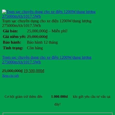
Ford
General Motors
Genie
Giant
Trạm sạc chuyên dụng cho xe điện 1200W/dung lượng
Habaco
275000mAh/1017.5Wh
Hancook
Khoảng
Giá bán:
25,000,000
₫
–
Miễn phí!
Hangcha
giá:
Giá
Giá
Giá niêm yết:
25,000,000
₫
Heli
từ
gốc
hiện
Bảo hành:
Bảo hành 12 tháng
HKBike
25,000,000₫
là:
tại
Tình trạng:
Còn hàng
đến
Honda
25,000,000₫.
là:
Miễn
Hyster
.
Trạm sạc chuyên dụng cho xe điện 1200W/dung lượng
phí!
Hyundai
275000mAh/1017.5Wh
IRC
Jili
Giá
Giá
25,000,000
₫
19,500,000
₫
gốc
hiện
JLG
Xem chi tiết
là:
tại
JVCEco
25,000,000₫.
là:
Kings Tire
ĐĂNG KÝ TƯ VẤN & NHẬN ƯU ĐÃI MỚI NHẤT
19,500,000₫.
Komatsu
Kymco
Cơ hội giảm trừ thêm đến
1.000.000đ
khi gửi yêu cầu tư vấn tại
Linde
đây!
Lonking
LVTong