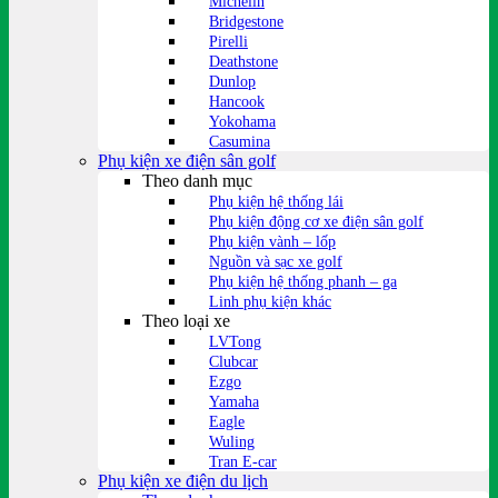
Michelin
Bridgestone
Pirelli
Deathstone
Dunlop
Hancook
Yokohama
Casumina
Phụ kiện xe điện sân golf
Theo danh mục
Phụ kiện hệ thống lái
Phụ kiện động cơ xe điện sân golf
Phụ kiện vành – lốp
Nguồn và sạc xe golf
Phụ kiện hệ thống phanh – ga
Linh phụ kiện khác
Theo loại xe
LVTong
Clubcar
Ezgo
Yamaha
Eagle
Wuling
Tran E-car
Phụ kiện xe điện du lịch