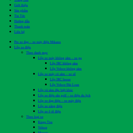
Giới thiệu
Sản phẩm
Tin Tức
Hướng dẫn
Thanh toán
Liên hệ
Pin xe đạp – xe máy điện Mikano
Lốp xe điện
Theo danh mục
Lốp xe máy không săm – xe ga
Lốp IRC không săm
Lốp Veloce không săm
Lốp xe máy có săm – xe số
Lốp IRC Inoue
Lốp Veloce Đài Loan
Lốp và săm đặc biệt khác
Lốp xe điện sân golf – xe điện du lịch
Lốp xe đạp điện – xe máy điện
Lốp xe nâng điện
Lốp xe ô tô điện
Theo loại xe
Kings Tire
Veloce
Maxxis