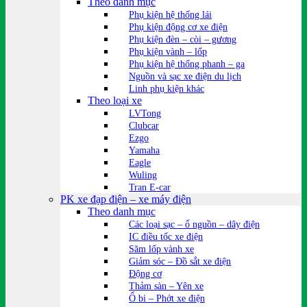
Theo danh mục
Phụ kiện hệ thống lái
Phụ kiện động cơ xe điện
Phụ kiện đèn – còi – gương
Phụ kiện vành – lốp
Phụ kiện hệ thống phanh – ga
Nguồn và sạc xe điện du lịch
Linh phụ kiện khác
Theo loại xe
LVTong
Clubcar
Ezgo
Yamaha
Eagle
Wuling
Tran E-car
PK xe đạp điện – xe máy điện
Theo danh mục
Các loại sạc – ổ nguồn – dây điện
IC điều tốc xe điện
Săm lốp vành xe
Giảm sóc – Đồ sắt xe điện
Động cơ
Thảm sàn – Yên xe
Ổ bi – Phớt xe điện