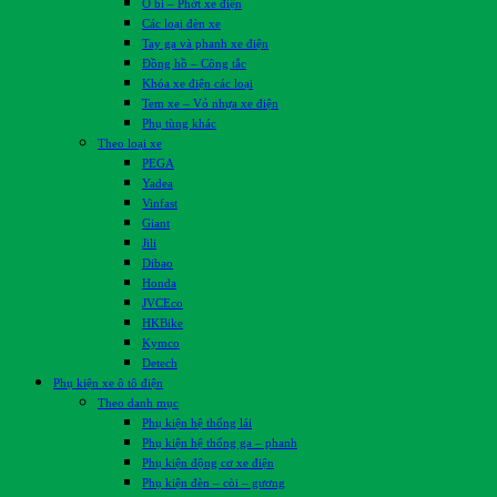
Ổ bi – Phớt xe điện
Các loại đèn xe
Tay ga và phanh xe điện
Đồng hồ – Công tắc
Khóa xe điện các loại
Tem xe – Vỏ nhựa xe điện
Phụ tùng khác
Theo loại xe
PEGA
Yadea
Vinfast
Giant
Jili
Dibao
Honda
JVCEco
HKBike
Kymco
Detech
Phụ kiện xe ô tô điện
Theo danh mục
Phụ kiện hệ thống lái
Phụ kiện hệ thống ga – phanh
Phụ kiện động cơ xe điện
Phụ kiện đèn – còi – gương