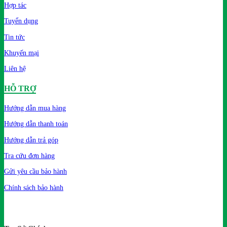
Hợp tác
Tuyển dụng
Tin tức
Khuyến mại
Liên hệ
HỖ TRỢ
Hướng dẫn mua hàng
Hướng dẫn thanh toán
Hướng dẫn trả góp
Tra cứu đơn hàng
Gửi yêu cầu bảo hành
Chính sách bảo hành