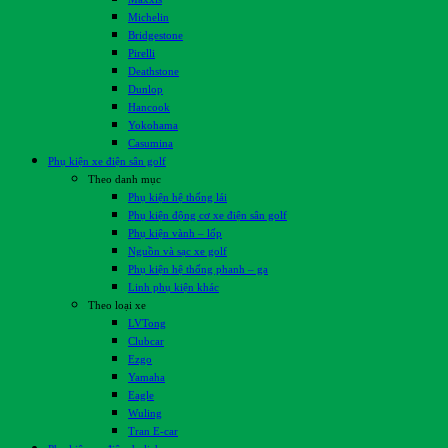
Michelin
Bridgestone
Pirelli
Deathstone
Dunlop
Hancook
Yokohama
Casumina
Phụ kiện xe điện sân golf
Theo danh mục
Phụ kiện hệ thống lái
Phụ kiện động cơ xe điện sân golf
Phụ kiện vành – lốp
Nguồn và sạc xe golf
Phụ kiện hệ thống phanh – ga
Linh phụ kiện khác
Theo loại xe
LVTong
Clubcar
Ezgo
Yamaha
Eagle
Wuling
Tran E-car