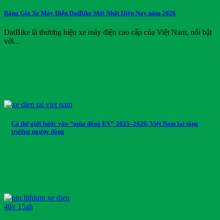
Vision
Bảng Giá Xe Máy Điện DatBike Mới Nhất Hiện Nay năm 2026
Volkswagen Group
Xmen
DatBike là thương hiệu xe máy điện cao cấp của Việt Nam, nổi bật
Yadea
với...
Yale
Yamaha
Yokohama
Danh mục sản phẩm
Danh mục sản phẩm
Cả thế giới bước vào “mùa đông EV” 2025–2026, Việt Nam lại tăng
Thẻ sản phẩm
trưởng ngược dòng
Thẻ sản phẩm
Reset