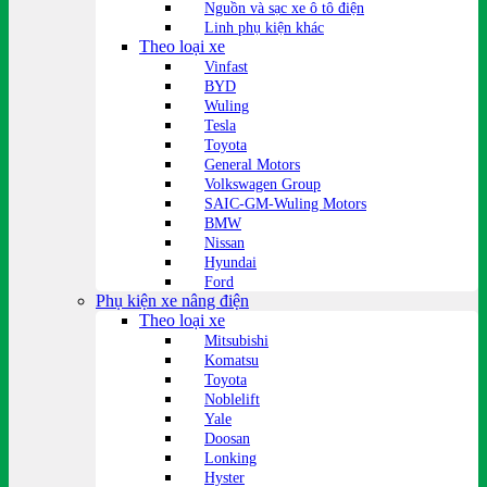
Nguồn và sạc xe ô tô điện
Linh phụ kiện khác
Theo loại xe
Vinfast
BYD
Wuling
Tesla
Toyota
General Motors
Volkswagen Group
SAIC-GM-Wuling Motors
BMW
Nissan
Hyundai
Ford
Phụ kiện xe nâng điện
Theo loại xe
Mitsubishi
Komatsu
Toyota
Noblelift
Yale
Doosan
Lonking
Hyster