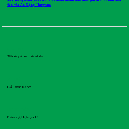
Bộ trưởng Ashwini vaishnaw khánh thành nhà máy pin lithium-ion đầu
tiên của Ấn Độ tại Haryana
GIAO HÀNG
Nhận hàng và thanh toán tại nhà
ĐỔI TRẢ
1 đổi 1 trong 15 ngày
THANH TOÁN
Trả tiền mặt, CK, trả góp 0%