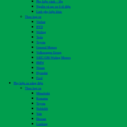
Phụ kiện vành – lốp
Nguồn và sạc xe ô tô điện
Linh phụ kiện khác
Theo loại xe
Vinfast
BYD
Wuling
Tesla
Toyota
General Motors
Volkswagen Group
SAIC-GM-Wuling Motors
BMW
Nissan
Hyundai
Ford
Phụ kiện xe nâng điện
Theo loại xe
Mitsubishi
Komatsu
Toyota
Noblelift
Yale
Doosan
Lonking