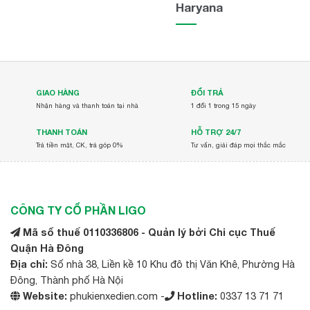
Haryana
GIAO HÀNG
ĐỔI TRẢ
Nhận hàng và thanh toán tại nhà
1 đổi 1 trong 15 ngày
THANH TOÁN
HỖ TRỢ 24/7
Trả tiền mặt, CK, trả góp 0%
Tư vấn, giải đáp mọi thắc mắc
CÔNG TY CỔ PHẦN LIGO
Mã số thuế 0110336806 - Quản lý bởi Chi cục Thuế
Quận Hà Đông
Địa chỉ:
Số nhà 38, Liền kề 10 Khu đô thị Văn Khê, Phường Hà
Đông, Thành phố Hà Nội
Website:
phukienxedien.com -
Hotline:
0337 13 71 71