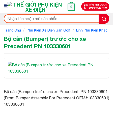
Bỏ
Tổng đài CSKH
0
0986347512
qua
nội
Tìm
dung
kiếm:
/
/
Trang Chủ
Phụ Kiện Xe Điện Sân Golf
Linh Phụ Kiện Khác
Bộ cản (Bumper) trước cho xe
Precedent PN 103330601
Bộ cản (Bumper) trước cho xe Precedent, PN 103330601
(Front Bumper Assembly For Precedent OEM#103330601)
103330601