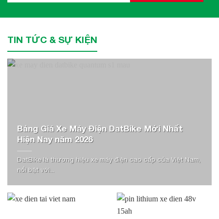
TIN TỨC & SỰ KIỆN
Bảng Giá Xe Máy Điện DatBike Mới Nhất
Hiện Nay năm 2026
DatBike là thương hiệu xe máy điện cao cấp của Việt Nam,
nổi bật với...