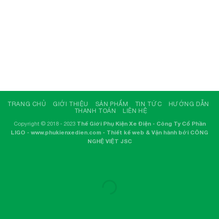
TRANG CHỦ
GIỚI THIỆU
SẢN PHẨM
TIN TỨC
HƯỚNG DẪN
THANH TOÁN
LIÊN HỆ
Copyright © 2018 - 2023
Thế Giới Phụ Kiện Xe Điện - Công Ty Cổ Phần
LIGO - www.phukienxedien.com - Thiết kế web & Vận hành bởi CÔNG
NGHỆ VIỆT JSC