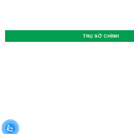
IRC
Jili
JLG
TRỤ SỞ CHÍNH
JVCEco
Kings Tire
Komatsu
Kymco
Linde
Lonking
LVTong
Maxxis