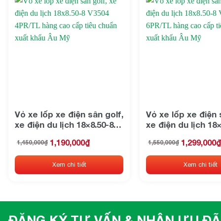
1,190,000
1,217,250
On sale
Bendi
BMW
Vỏ xe lốp xe điện sân golf,
Vỏ xe lốp xe điện 
xe điện du lịch 18×8.50-8
xe điện du lịch 18×
Bridgestone
V3504 4PR/TL hàng cao
V3504 6PR/TL hàn
1,190,000
₫
1,299,000
₫
1,450,000
₫
1,550,000
₫
cấp tiêu chuẩn xuất khẩu
cấp tiêu chuẩn xu
Giá
Giá
Giá
Giá
BYD
gốc
hiện
gốc
hiện
Âu Mỹ
Âu Mỹ
là:
tại
là:
tại
Xem chi tiết
Xem chi tiết
1,450,000₫.
là:
1,550,000₫.
là:
Casumina
1,190,000₫.
1,299,000₫.
CATL
Chengshin
ĐĂNG KÝ TƯ VẤN & NHẬN ƯU ĐÃ