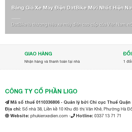
General Motors
Bảng Giá Xe Máy Điện DatBike Mới Nhất Hiện Na
Genie
DatBike là thương hiệu xe máy điện cao cấp của Việt Nam, nổi 
Giant
Habaco
Hancook
GIAO HÀNG
ĐỔI
Nhận hàng và thanh toán tại nhà
1 đổi
Hangcha
Heli
HKBike
CÔNG TY CỔ PHẦN LIGO
Honda
Mã số thuế 0110336806 - Quản lý bởi Chi cục Thuế Quận
Địa chỉ:
Số nhà 38, Liền kề 10 Khu đô thị Văn Khê, Phường Hà Đ
Hyster
Website:
phukienxedien.com -
Hotline:
0337 13 71 71
Hyundai