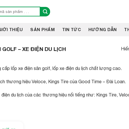
GIỚI THIỆU
SẢN PHẨM
TIN TỨC
HƯỚNG DẪN
T
 GOLF – XE ĐIỆN DU LỊCH
Hiển
cấp lốp xe điện sân golf, lốp xe điện du lịch chất lượng cao.
 lịch thương hiệu Veloce, Kings Tire của Good Time – Đài Loan.
 xe điện du lịch của các thương hiệu nổi tiếng như: Kings Tire, 