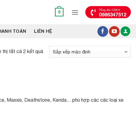
Tổng đài CSKH
0
0986347512
HANH TOÁN
LIÊN HỆ
 thị tất cả 2 kết quả
Veloce, Maxxis, Deathstone, Kenda… phù hợp các các loại xe
1,299,000₫