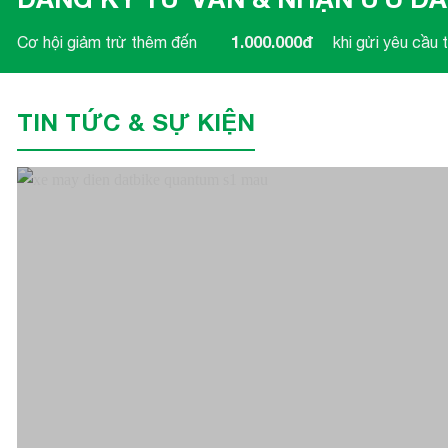
Clubcar
1.000.000đ
Cơ hội giảm trừ thêm đến
khi gửi yêu cầu t
Crown
CTS
TIN TỨC & SỰ KIỆN
Deestone
Detech
Dibao
Doosan
Dunlop
Eagle
Ezgo
Ford