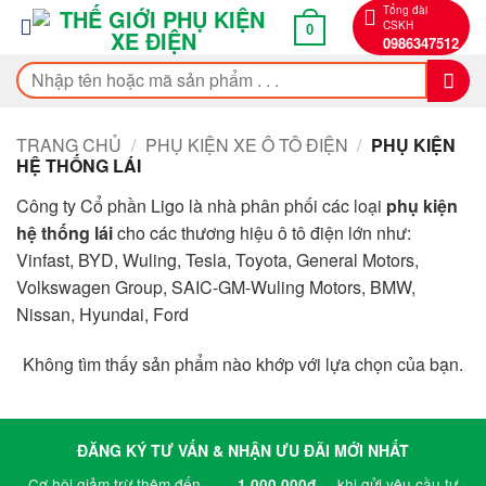
Bỏ
Tổng đài
CSKH
0
qua
0986347512
nội
Tìm
dung
kiếm:
TRANG CHỦ
/
PHỤ KIỆN XE Ô TÔ ĐIỆN
/
PHỤ KIỆN
HỆ THỐNG LÁI
Công ty Cổ phần Ligo là nhà phân phối các loại
phụ kiện
hệ thống lái
cho các thương hiệu ô tô điện lớn như:
Vinfast, BYD, Wuling, Tesla, Toyota, General Motors,
Volkswagen Group, SAIC-GM-Wuling Motors, BMW,
Nissan, Hyundai, Ford
Không tìm thấy sản phẩm nào khớp với lựa chọn của bạn.
ĐĂNG KÝ TƯ VẤN & NHẬN ƯU ĐÃI MỚI NHẤT
Cơ hội giảm trừ thêm đến
khi gửi yêu cầu tư
1.000.000đ