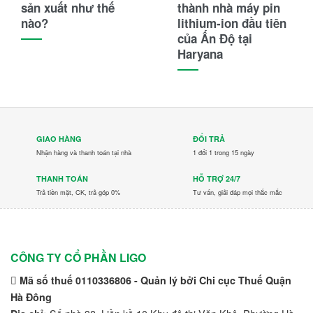
sản xuất như thế
thành nhà máy pin
nào?
lithium-ion đầu tiên
của Ấn Độ tại
Haryana
GIAO HÀNG
ĐỔI TRẢ
Nhận hàng và thanh toán tại nhà
1 đổi 1 trong 15 ngày
THANH TOÁN
HỖ TRỢ 24/7
Trả tiền mặt, CK, trả góp 0%
Tư vấn, giải đáp mọi thắc mắc
CÔNG TY CỔ PHẦN LIGO
Mã số thuế 0110336806 - Quản lý bởi Chi cục Thuế Quận
Hà Đông