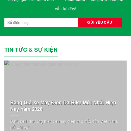
vấn tại đây!
TIN TỨC & SỰ KIỆN
Bảng Giá Xe Máy Điện DatBike Mới Nhất Hiện
Nay năm 2026
DatBike là thương hiệu xe máy điện cao cấp của Việt Nam,
nổi bật với...