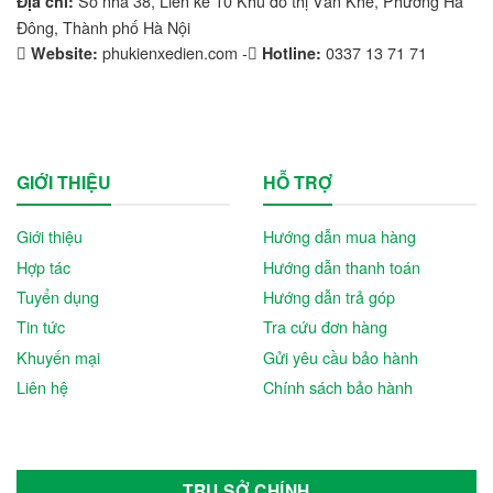
Số nhà 38, Liền kề 10 Khu đô thị Văn Khê, Phường Hà
Địa chỉ:
Đông, Thành phố Hà Nội
phukienxedien.com -
0337 13 71 71
Website:
Hotline:
GIỚI THIỆU
HỖ TRỢ
Giới thiệu
Hướng dẫn mua hàng
Hợp tác
Hướng dẫn thanh toán
Tuyển dụng
Hướng dẫn trả góp
Tin tức
Tra cứu đơn hàng
Khuyến mại
Gửi yêu cầu bảo hành
Liên hệ
Chính sách bảo hành
TRỤ SỞ CHÍNH