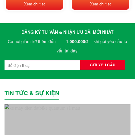
1,190,000₫.
1,299,000₫.
BYD
Xem chi tiết
Xem chi tiết
Casumina
CATL
ĐĂNG KÝ TƯ VẤN & NHẬN ƯU ĐÃI MỚI NHẤT
Chengshin
Cơ hội giảm trừ thêm đến
khi gửi yêu cầu tư
1.000.000đ
Clubcar
vấn tại đây!
Crown
CTS
Deestone
TIN TỨC & SỰ KIỆN
Detech
Dibao
Doosan