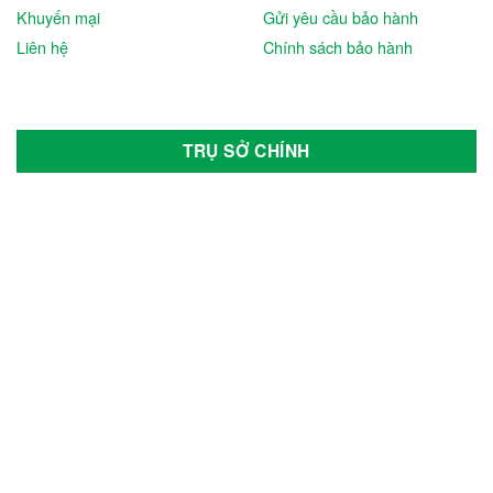
PEGA
Khuyến mại
Gửi yêu cầu bảo hành
Liên hệ
Chính sách bảo hành
Pirelli
Rocket
RoyPow
TRỤ SỞ CHÍNH
SAIC-GM-Wuling Motors
Sumitomo
TCSN
Tesla
Tia Sáng
Toyota
Tran E-car