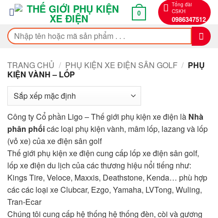
Bỏ
Tổng đài
CSKH
0
qua
0986347512
nội
Tìm
dung
kiếm:
TRANG CHỦ
/
PHỤ KIỆN XE ĐIỆN SÂN GOLF
/
PHỤ
KIỆN VÀNH – LỐP
Công ty Cổ phần Ligo – Thế giới phụ kiện xe điện là
Nhà
phân phối
các loại phụ kiện vành, mâm lốp, lazang và lốp
(vỏ xe) của xe điện sân golf
Thế giới phụ kiện xe điện cung cấp lốp xe điện sân golf,
lốp xe điện du lịch của các thương hiệu nổi tiếng như:
Kings Tire, Veloce, Maxxis, Deathstone, Kenda… phù hợp
các các loại xe Clubcar, Ezgo, Yamaha, LVTong, Wuling,
Tran-Ecar
Chúng tôi cung cấp hệ thống hệ thống đèn, còi và gương