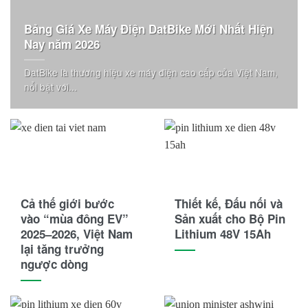
Dunlop
Bảng Giá Xe Máy Điện DatBike Mới Nhất Hiện
Eagle
Nay năm 2026
Ezgo
DatBike là thương hiệu xe máy điện cao cấp của Việt Nam,
Ford
nổi bật với...
General Motors
Genie
Giant
Habaco
Cả thế giới bước
Thiết kế, Đấu nối và
vào “mùa đông EV”
Sản xuất cho Bộ Pin
Hancook
2025–2026, Việt Nam
Lithium 48V 15Ah
lại tăng trưởng
Hangcha
ngược dòng
Heli