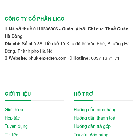
Linde
Lonking
CÔNG TY CỔ PHẦN LIGO
LVTong
Mã số thuế 0110336806 - Quản lý bởi Chi cục Thuế Quận
Hà Đông
Maxxis
Số nhà 38, Liền kề 10 Khu đô thị Văn Khê, Phường Hà
Địa chỉ:
Đông, Thành phố Hà Nội
Michelin
phukienxedien.com -
0337 13 71 71
Website:
Hotline:
Mikano
Mitsubishi
Nichiyu
GIỚI THIỆU
HỖ TRỢ
Ninja
Giới thiệu
Hướng dẫn mua hàng
Nissan
Hợp tác
Hướng dẫn thanh toán
Tuyển dụng
Hướng dẫn trả góp
Noblelift
Tin tức
Tra cứu đơn hàng