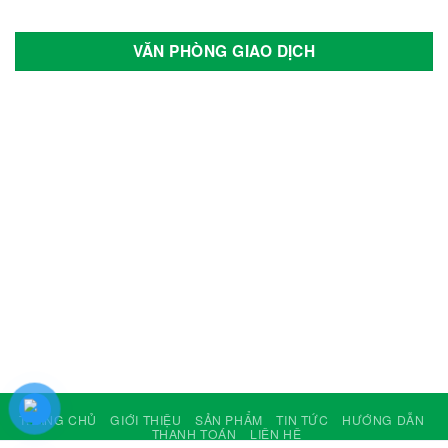
Tùng Lâm
Veloce
VĂN PHÒNG GIAO DỊCH
Vespa
Vinfast
Vision
Volkswagen Group
Wuling
Xmen
Yadea
Yale
Yamaha
TRANG CHỦ
GIỚI THIỆU
SẢN PHẨM
TIN TỨC
HƯỚNG DẪN
THANH TOÁN
LIÊN HỆ