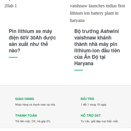
HKBike
Honda
Hyster
Pin lithium xe máy
Bộ trưởng Ashwini
Hyundai
điện 60V 30Ah được
vaishnaw khánh
sản xuất như thế
thành nhà máy pin
IRC
nào?
lithium-ion đầu tiên
của Ấn Độ tại
Jili
Haryana
JLG
JVCEco
Kings Tire
GIAO HÀNG
ĐỔI TRẢ
Nhận hàng và thanh toán tại nhà
1 đổi 1 trong 15 ngày
Komatsu
THANH TOÁN
HỖ TRỢ 24/7
Kymco
Trả tiền mặt, CK, trả góp 0%
Tư vấn, giải đáp mọi thắc mắc