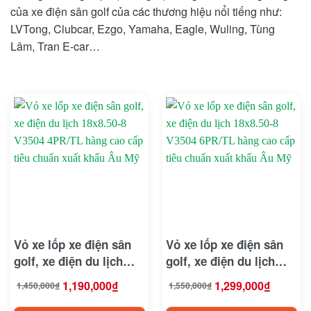
của xe điện sân golf của các thương hiệu nổi tiếng như:
LVTong, Clubcar, Ezgo, Yamaha, Eagle, Wuling, Tùng
Lâm, Tran E-car…
On sale
Bendi
Vỏ xe lốp xe điện sân
Vỏ xe lốp xe điện sân
BMW
golf, xe điện du lịch
golf, xe điện du lịch
18×8.50-8 V3504 4PR/TL
18×8.50-8 V3504 6PR/TL
1,190,000
₫
1,299,000
₫
Bridgestone
1,450,000
₫
1,550,000
₫
Giá
Giá
Giá
Giá
hàng cao cấp tiêu
hàng cao cấp tiêu
gốc
hiện
gốc
hiện
là:
tại
là:
tại
1,450,000₫.
là:
1,550,000₫.
là:
chuẩn xuất khẩu Âu Mỹ
chuẩn xuất khẩu Âu Mỹ