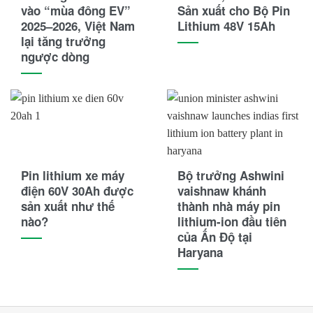
vào “mùa đông EV”
Sản xuất cho Bộ Pin
JLG
2025–2026, Việt Nam
Lithium 48V 15Ah
lại tăng trưởng
JVCEco
ngược dòng
Kings Tire
Komatsu
Kymco
Linde
Pin lithium xe máy
Bộ trưởng Ashwini
Lonking
điện 60V 30Ah được
vaishnaw khánh
sản xuất như thế
thành nhà máy pin
LVTong
nào?
lithium-ion đầu tiên
của Ấn Độ tại
Maxxis
Haryana
Michelin
Mikano