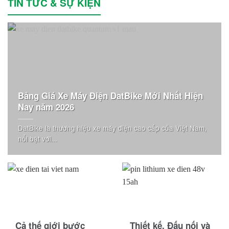
TIN TỨC & SỰ KIỆN
Giant
Habaco
Hancook
Hangcha
Bảng Giá Xe Máy Điện DatBike Mới Nhất Hiện
Heli
Nay năm 2026
HKBike
DatBike là thương hiệu xe máy điện cao cấp của Việt Nam,
Honda
nổi bật với...
Hyster
Hyundai
IRC
Jili
Cả thế giới bước
Thiết kế, Đấu nối và