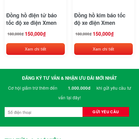
CTS
Đồng hồ điện tử báo
Đồng hồ kim báo tốc
Deestone
tốc độ xe điện Xmen
độ xe điện Xmen
Detech
150,000
₫
150,000
₫
180,000
₫
180,000
₫
Giá
Giá
Giá
Giá
gốc
hiện
gốc
hiện
là:
tại
là:
tại
180,000₫.
là:
180,000₫.
là:
Dibao
150,000₫.
150,000₫.
Xem chi tiết
Xem chi tiết
Doosan
Dunlop
ĐĂNG KÝ TƯ VẤN & NHẬN ƯU ĐÃI MỚI NHẤT
Eagle
Cơ hội giảm trừ thêm đến
khi gửi yêu cầu tư
1.000.000đ
Ezgo
vấn tại đây!
Ford
General Motors
Genie