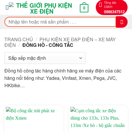
Bỏ
Tổng đài
CSKH
0
qua
0986347512
nội
Tìm
dung
kiếm:
TRANG CHỦ
/
PHỤ KIỆN XE ĐẠP ĐIỆN – XE MÁY
ĐIỆN
/
ĐỒNG HỒ - CÔNG TẮC
Đồng hồ công tác hàng chính hãng xe máy điện của các
hãng nổi tiếng như: Yadea, Vinfast, Xmen, Pega, JVC,
HKbike…
On sale