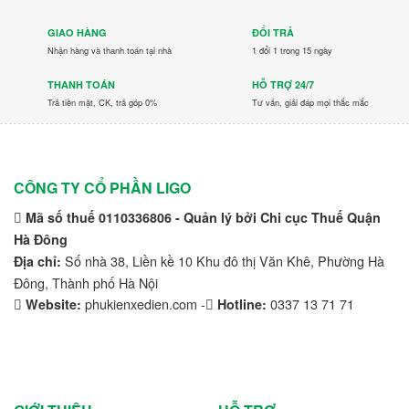
Mitsubishi
GIAO HÀNG
ĐỔI TRẢ
Nhận hàng và thanh toán tại nhà
1 đổi 1 trong 15 ngày
Nichiyu
THANH TOÁN
HỖ TRỢ 24/7
Ninja
Trả tiền mặt, CK, trả góp 0%
Tư vấn, giải đáp mọi thắc mắc
Nissan
Noblelift
CÔNG TY CỔ PHẦN LIGO
PEGA
Mã số thuế 0110336806 - Quản lý bởi Chi cục Thuế Quận
Hà Đông
Pirelli
Số nhà 38, Liền kề 10 Khu đô thị Văn Khê, Phường Hà
Địa chỉ:
Rocket
Đông, Thành phố Hà Nội
phukienxedien.com -
0337 13 71 71
Website:
Hotline:
RoyPow
SAIC-GM-Wuling Motors
Sumitomo