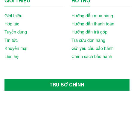
GIỚI THIỆU
HỖ TRỢ
TCSN
Giới thiệu
Hướng dẫn mua hàng
Tesla
Hợp tác
Hướng dẫn thanh toán
Tia Sáng
Tuyển dụng
Hướng dẫn trả góp
Tin tức
Tra cứu đơn hàng
Toyota
Khuyến mại
Gửi yêu cầu bảo hành
Tran E-car
Liên hệ
Chính sách bảo hành
Tùng Lâm
Veloce
TRỤ SỞ CHÍNH
Vespa
Vinfast
Vision
Volkswagen Group