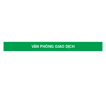
Wuling
Xmen
Yadea
Yale
Yamaha
VĂN PHÒNG GIAO DỊCH
Yokohama
Thẻ sản phẩm