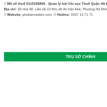
Tia Sáng
Mã số thuế 0110336806 - Quản lý bởi Chi cục Thuế Quận Hà
Địa chỉ:
Số nhà 38, Liền kề 10 Khu đô thị Văn Khê, Phường Hà Đô
Toyota
Website:
phukienxedien.com -
Hotline:
0337 13 71 71
Tran E-car
Tùng Lâm
Veloce
Vespa
TRỤ SỞ CHÍNH
Vinfast
Vision
Volkswagen Group
Wuling
Xmen