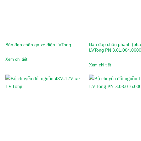
Bendi
BMW
Bridgestone
BYD
Bàn đạp chân phanh (pha
Bàn đạp chân ga xe điện LVTong
LVTong PN 3.01.004.060
Casumina
Xem chi tiết
Xem chi tiết
CATL
Chengshin
Clubcar
Crown
CTS
Deestone