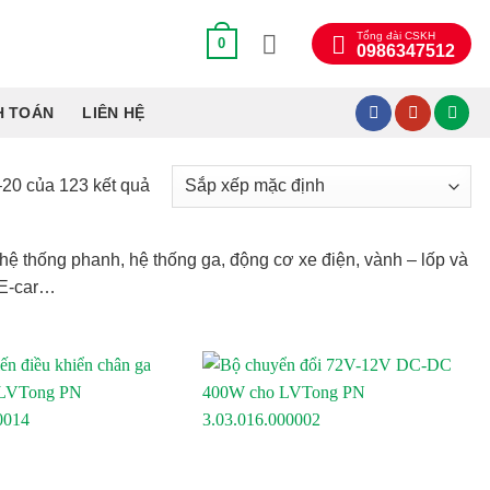
Tổng đài CSKH
0
0986347512
H TOÁN
LIÊN HỆ
–20 của 123 kết quả
 hệ thống phanh, hệ thống ga, động cơ xe điện, vành – lốp và
 E-car…