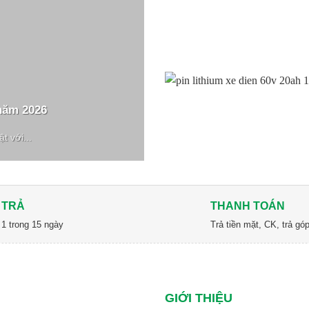
năm 2026
t với...
 TRẢ
THANH TOÁN
 1 trong 15 ngày
Trả tiền mặt, CK, trả g
GIỚI THIỆU