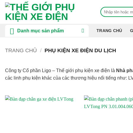
Bỏ
Tìm
qua
kiếm:
nội
dung
Danh mục sản phẩm
TRANG CHỦ
G
TRANG CHỦ
/
PHỤ KIỆN XE ĐIỆN DU LỊCH
Công ty Cổ phần Ligo – Thế giới phụ kiện xe điện là
Nhà ph
các linh phụ kiện khác của các thương hiệu nổi tiếng như:
On sale