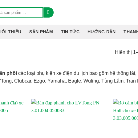
IỚI THIỆU
SẢN PHẨM
TIN TỨC
HƯỚNG DẪN
THAN
Hiển thị 1
ân phối
các loại phụ kiện xe điện du lịch bao gồm hệ thống lái,
 LVTong, Clubcar, Ezgo, Yamaha, Eagle, Wuling, Tùng Lâm, Tran