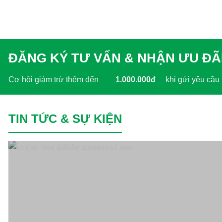
Kings Tire
Komatsu
Kymco
ĐĂNG KÝ TƯ VẤN & NHẬN ƯU ĐÃ
Linde
Cơ hội giảm trừ thêm đến
1.000.000đ
khi gửi yêu cầu 
Lonking
LVTong
TIN TỨC & SỰ KIỆN
Maxxis
Michelin
Mikano
Mitsubishi
Nichiyu