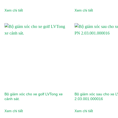
Hancook
Xem chi tiết
Xem chi tiết
Hangcha
Heli
HKBike
Honda
Hyster
Hyundai
IRC
Jili
Bộ giảm xóc cho xe golf LVTong xe
Bộ giảm xóc sau cho xe 
cảnh sát.
2.03.001.000016
JLG
JVCEco
Xem chi tiết
Xem chi tiết