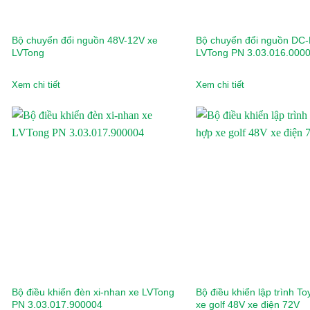
Detech
Dibao
Bộ chuyển đổi nguồn 48V-12V xe
Bộ chuyển đổi nguồn DC
LVTong
LVTong PN 3.03.016.000
Doosan
Xem chi tiết
Xem chi tiết
Dunlop
Eagle
Ezgo
Ford
General Motors
Genie
Giant
Habaco
Bộ điều khiển đèn xi-nhan xe LVTong
Bộ điều khiển lập trình T
PN 3.03.017.900004
xe golf 48V xe điện 72V