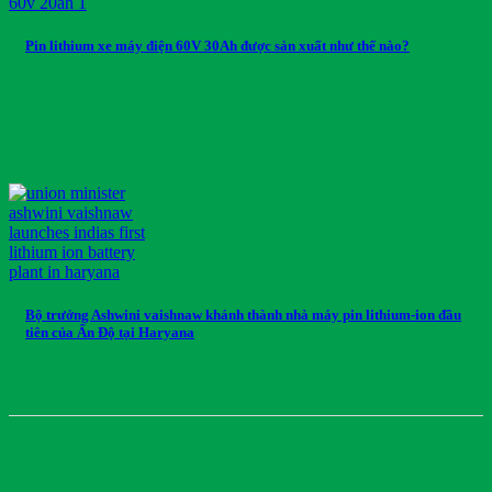
Pin lithium xe máy điện 60V 30Ah được sản xuất như thế nào?
Bộ trưởng Ashwini vaishnaw khánh thành nhà máy pin lithium-ion đầu
tiên của Ấn Độ tại Haryana