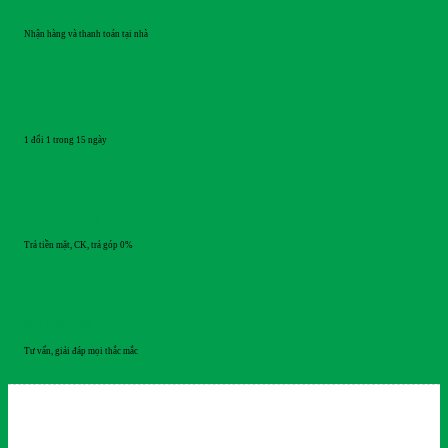
GIAO HÀNG
Nhận hàng và thanh toán tại nhà
ĐỔI TRẢ
1 đổi 1 trong 15 ngày
THANH TOÁN
Trả tiền mặt, CK, trả góp 0%
HỖ TRỢ 24/7
Tư vấn, giải đáp mọi thắc mắc