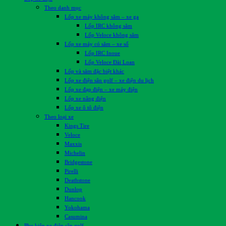
Theo danh mục
Lốp xe máy không săm – xe ga
Lốp IRC không săm
Lốp Veloce không săm
Lốp xe máy có săm – xe số
Lốp IRC Inoue
Lốp Veloce Đài Loan
Lốp và săm đặc biệt khác
Lốp xe điện sân golf – xe điện du lịch
Lốp xe đạp điện – xe máy điện
Lốp xe nâng điện
Lốp xe ô tô điện
Theo loại xe
Kings Tire
Veloce
Maxxis
Michelin
Bridgestone
Pirelli
Deathstone
Dunlop
Hancook
Yokohama
Casumina
Phụ kiện xe điện sân golf