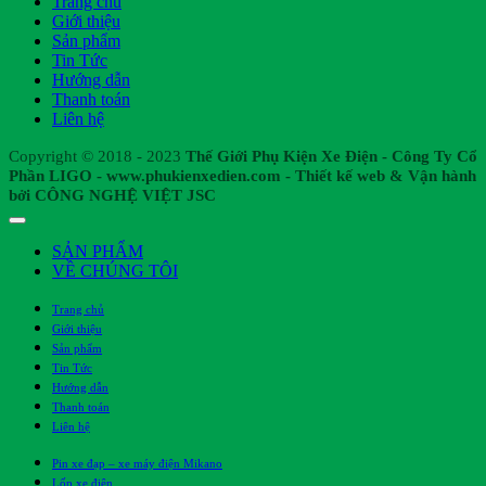
Trang chủ
Giới thiệu
Sản phẩm
Tin Tức
Hướng dẫn
Thanh toán
Liên hệ
Copyright © 2018 - 2023
Thế Giới Phụ Kiện Xe Điện - Công Ty Cổ
Phần LIGO - www.phukienxedien.com - Thiết kế web & Vận hành
bởi CÔNG NGHỆ VIỆT JSC
SẢN PHẨM
VỀ CHÚNG TÔI
Trang chủ
Giới thiệu
Sản phẩm
Tin Tức
Hướng dẫn
Thanh toán
Liên hệ
Pin xe đạp – xe máy điện Mikano
Lốp xe điện