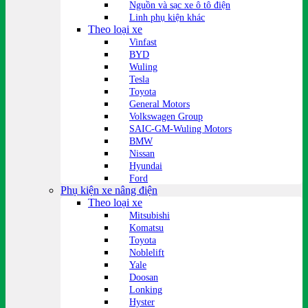
Nguồn và sạc xe ô tô điện
Linh phụ kiện khác
Theo loại xe
Vinfast
BYD
Wuling
Tesla
Toyota
General Motors
Volkswagen Group
SAIC-GM-Wuling Motors
BMW
Nissan
Hyundai
Ford
Phụ kiện xe nâng điện
Theo loại xe
Mitsubishi
Komatsu
Toyota
Noblelift
Yale
Doosan
Lonking
Hyster