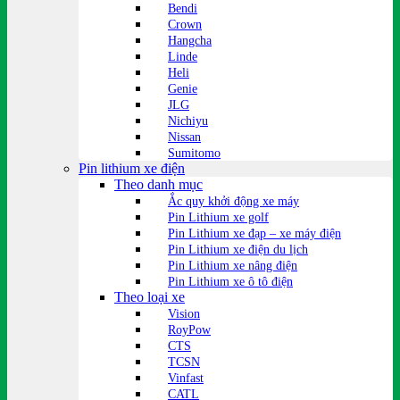
Bendi
Crown
Hangcha
Linde
Heli
Genie
JLG
Nichiyu
Nissan
Sumitomo
Pin lithium xe điện
Theo danh mục
Ắc quy khởi động xe máy
Pin Lithium xe golf
Pin Lithium xe đạp – xe máy điện
Pin Lithium xe điện du lịch
Pin Lithium xe nâng điện
Pin Lithium xe ô tô điện
Theo loại xe
Vision
RoyPow
CTS
TCSN
Vinfast
CATL