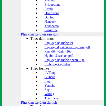
Michelin
Bridgestone
Pirelli
Deathstone
Dunlop
Hancook
Yokohama
Casumina
Phụ kiện xe điện sân golf
Theo danh mục
Phụ kiện hệ thống lái
Phụ kiện động cơ xe điện sân golf
Phụ kiện vành – lốp
Nguồn và sạc xe golf
Phụ kiện hệ thống phanh – ga
Linh phụ kiện khác
Theo loại xe
LVTong
Clubcar
Ezgo
Yamaha
Eagle
Wuling
Tran E-car
Phụ kiện xe điện du lịch