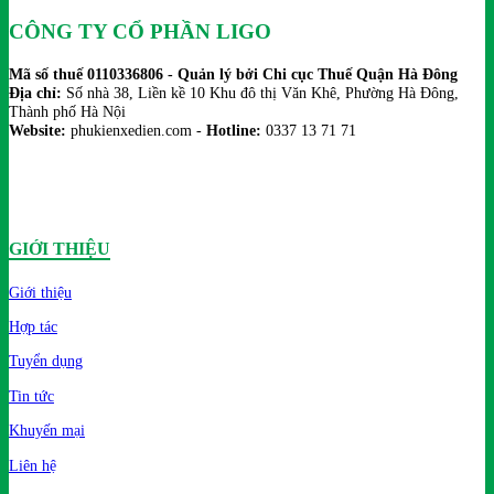
CÔNG TY CỔ PHẦN LIGO
Mã số thuế 0110336806 - Quản lý bởi Chi cục Thuế Quận Hà Đông
Địa chỉ:
Số nhà 38, Liền kề 10 Khu đô thị Văn Khê, Phường Hà Đông,
Thành phố Hà Nội
Website:
phukienxedien.com -
Hotline:
0337 13 71 71
GIỚI THIỆU
Giới thiệu
Hợp tác
Tuyển dụng
Tin tức
Khuyến mại
Liên hệ