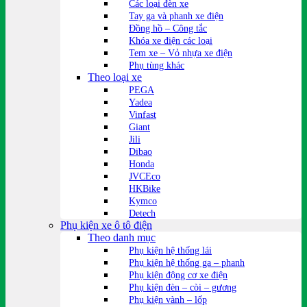
Các loại đèn xe
Tay ga và phanh xe điện
Đồng hồ – Công tắc
Khóa xe điện các loại
Tem xe – Vỏ nhựa xe điện
Phụ tùng khác
Theo loại xe
PEGA
Yadea
Vinfast
Giant
Jili
Dibao
Honda
JVCEco
HKBike
Kymco
Detech
Phụ kiện xe ô tô điện
Theo danh mục
Phụ kiện hệ thống lái
Phụ kiện hệ thống ga – phanh
Phụ kiện động cơ xe điện
Phụ kiện đèn – còi – gương
Phụ kiện vành – lốp