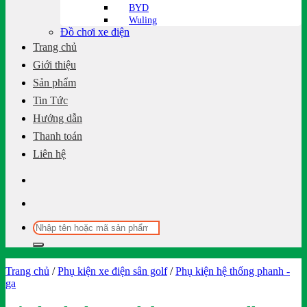
BYD
Wuling
Đồ chơi xe điện
Trang chủ
Giới thiệu
Sản phẩm
Tin Tức
Hướng dẫn
Thanh toán
Liên hệ
Tìm
kiếm:
Trang chủ
/
Phụ kiện xe điện sân golf
/
Phụ kiện hệ thống phanh -
ga