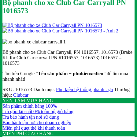
Bộ phanh cho xe Club Car Carryall PN
1016573
Bộ phanh cho xe Club Car Carryall, PN 1016557, 1016573 (Brake
Kit for Club Car carryall PN #1016557, 1016573) 1016557 –
1016573
Tìm trên Google “
Tên sản phẩm
+
phukienxedien
” để tìm mua
nhanh nhất!
SKU:
1016573
Danh mục:
Phụ kiện hệ thống phanh - ga
Thương
hiệu:
Clubcar
YÊN TÂM MUA HÀNG
Sản phẩm chính hãng 100%
Trả góp lãi suất 0% toàn bộ giỏ hàng
Trả bảo hành tận nơi sử dụng
Bảo hành tận nơi cho doanh nghiệp
Miễn phí quẹt thẻ khi thanh toán
MIỄN PHÍ GIAO HÀNG