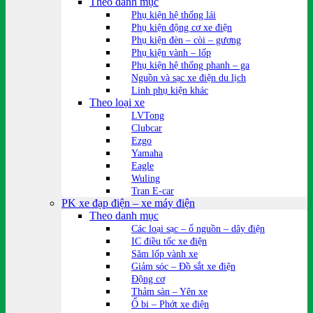
Theo danh mục
Phụ kiện hệ thống lái
Phụ kiện động cơ xe điện
Phụ kiện đèn – còi – gương
Phụ kiện vành – lốp
Phụ kiện hệ thống phanh – ga
Nguồn và sạc xe điện du lịch
Linh phụ kiện khác
Theo loại xe
LVTong
Clubcar
Ezgo
Yamaha
Eagle
Wuling
Tran E-car
PK xe đạp điện – xe máy điện
Theo danh mục
Các loại sạc – ổ nguồn – dây điện
IC điều tốc xe điện
Săm lốp vành xe
Giảm sóc – Đồ sắt xe điện
Động cơ
Thảm sàn – Yên xe
Ổ bi – Phớt xe điện