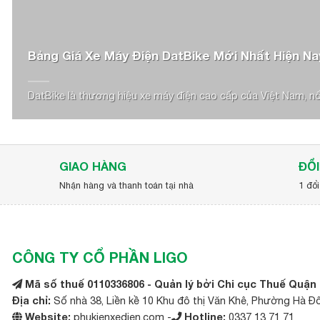
Bảng Giá Xe Máy Điện DatBike Mới Nhất Hiện Na
DatBike là thương hiệu xe máy điện cao cấp của Việt Nam, nổi 
GIAO HÀNG
ĐỔI
Nhận hàng và thanh toán tại nhà
1 đổi
CÔNG TY CỔ PHẦN LIGO
Mã số thuế 0110336806 - Quản lý bởi Chi cục Thuế Quận
Địa chỉ:
Số nhà 38, Liền kề 10 Khu đô thị Văn Khê, Phường Hà Đ
Website:
phukienxedien.com -
Hotline:
0337 13 71 71