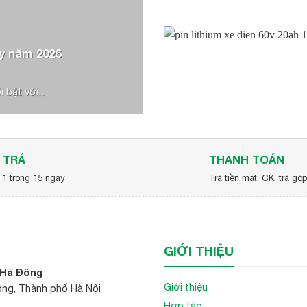
y năm 2026
bật với...
 TRẢ
THANH TOÁN
 1 trong 15 ngày
Trả tiền mặt, CK, trả gó
GIỚI THIỆU
 Hà Đông
Giới thiệu
ông, Thành phố Hà Nội
Hợp tác