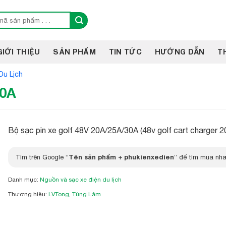
GIỚI THIỆU
SẢN PHẨM
TIN TỨC
HƯỚNG DẪN
T
Du Lịch
30A
Bộ sạc pin xe golf 48V 20A/25A/30A (48v golf cart charger 
Tên sản phẩm
phukienxedien
Tìm trên Google “
+
” để tìm mua nha
Danh mục:
Nguồn và sạc xe điện du lịch
Thương hiệu:
LVTong
,
Tùng Lâm