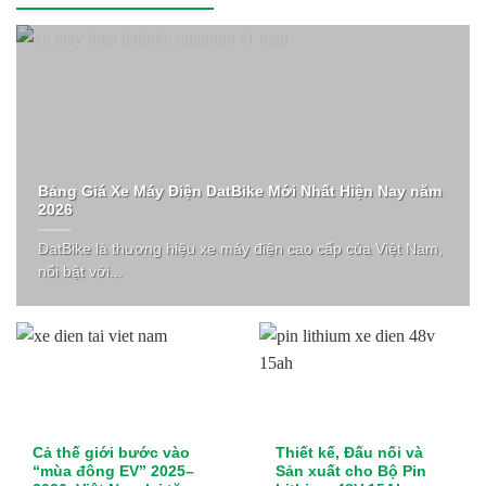
Bảng Giá Xe Máy Điện DatBike Mới Nhất Hiện Nay năm
2026
DatBike là thương hiệu xe máy điện cao cấp của Việt Nam,
nổi bật với...
Cả thế giới bước vào
Thiết kế, Đấu nối và
“mùa đông EV” 2025–
Sản xuất cho Bộ Pin