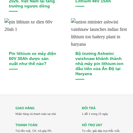
2026, Việt Nam lại tăng
Lithium 48V 15Ah
trưởng ngược dòng
Pin lithium xe máy điện
Bộ trưởng Ashwini
60V 30Ah được sản
vaishnaw khánh thành
xuất như thế nào?
nhà máy pin lithium-ion
đầu tiên của Ấn Độ tại
Haryana
GIAO HÀNG
ĐỔI TRẢ
Nhận hàng và thanh toán tại nhà
1 đổi 1 trong 15 ngày
THANH TOÁN
HỖ TRỢ 24/7
Trả tiền mặt, CK, trả góp 0%
Tư vấn, giải đáp mọi thắc mắc