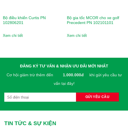
Bộ điều khiển Curtis PN
Bộ gia tốc MCOR cho xe golf
102806201
Precedent PN 102101101
Xem chi tiết
Xem chi tiết
ĐĂNG KÝ TƯ VẤN & NHẬN ƯU ĐÃI MỚI NHẤT
Cơ hội giảm trừ thêm đến
1.000.000đ
khi gửi yêu cầu tư
vấn tại đây!
TIN TỨC & SỰ KIỆN