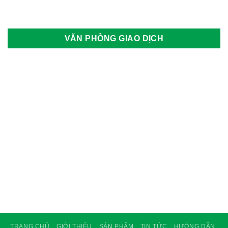
VĂN PHÒNG GIAO DỊCH
TRANG CHỦ
GIỚI THIỆU
SẢN PHẨM
TIN TỨC
HƯỚNG DẪN