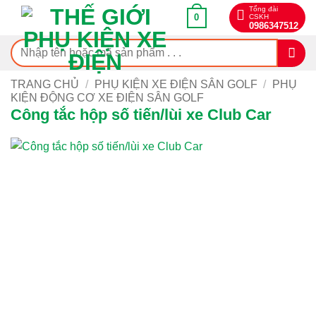
Bỏ
Tổng đài
0
CSKH
qua
0986347512
nội
Tìm
dung
kiếm:
TRANG CHỦ
/
PHỤ KIỆN XE ĐIỆN SÂN GOLF
/
PHỤ
KIỆN ĐỘNG CƠ XE ĐIỆN SÂN GOLF
Công tắc hộp số tiến/lùi xe Club Car