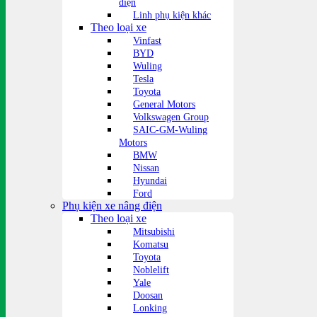
điện
Linh phụ kiện khác
Theo loại xe
Vinfast
BYD
Wuling
Tesla
Toyota
General Motors
Volkswagen Group
SAIC-GM-Wuling
Motors
BMW
Nissan
Hyundai
Ford
Phụ kiện xe nâng điện
Theo loại xe
Mitsubishi
Komatsu
Toyota
Noblelift
Yale
Doosan
Lonking