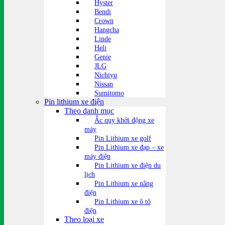
Hyster
Bendi
Crown
Hangcha
Linde
Heli
Genie
JLG
Nichiyu
Nissan
Sumitomo
Pin lithium xe điện
Theo danh mục
Ắc quy khởi động xe
máy
Pin Lithium xe golf
Pin Lithium xe đạp – xe
máy điện
Pin Lithium xe điện du
lịch
Pin Lithium xe nâng
điện
Pin Lithium xe ô tô
điện
Theo loại xe