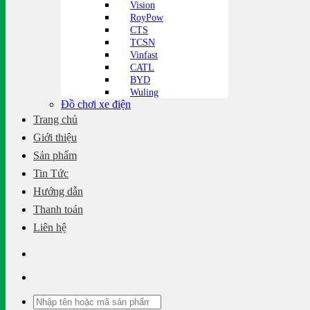
Vision
RoyPow
CTS
TCSN
Vinfast
CATL
BYD
Wuling
Đồ chơi xe điện
Trang chủ
Giới thiệu
Sản phẩm
Tin Tức
Hướng dẫn
Thanh toán
Liên hệ
Tìm