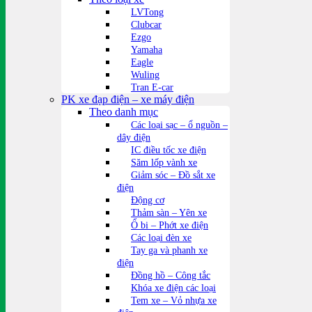
LVTong
Clubcar
Ezgo
Yamaha
Eagle
Wuling
Tran E-car
PK xe đạp điện – xe máy điện
Theo danh mục
Các loại sạc – ổ nguồn –
dây điện
IC điều tốc xe điện
Săm lốp vành xe
Giảm sóc – Đồ sắt xe
điện
Động cơ
Thảm sàn – Yên xe
Ổ bi – Phớt xe điện
Các loại đèn xe
Tay ga và phanh xe
điện
Đồng hồ – Công tắc
Khóa xe điện các loại
Tem xe – Vỏ nhựa xe