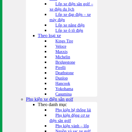
Lốp xe điện sân golf –
xe điện du lịch
Lốp xe đạp điện – xe
máy điện
Lốp xe nâng điện
Lốp xe ô tô điện
Theo loại xe
Kings Tire
Veloce
Maxxis
Michelin
Bridgestone
Pirelli
Deathstone
Dunlop
Hancook
Yokohama
Casumina
Phụ kiện xe điện sân golf
Theo danh mục
Phụ kiện hệ thống lái
Phụ kiện động cơ xe
điện sân golf
Phụ kiện vành – lốp
Nguồn và sạc xe golf