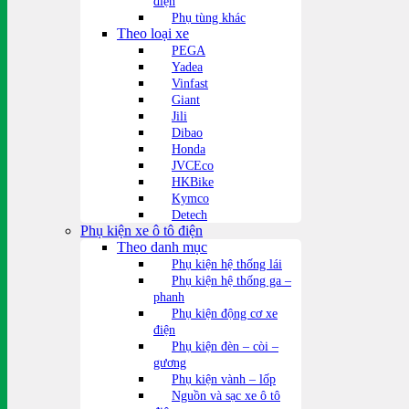
điện
Phụ tùng khác
Theo loại xe
PEGA
Yadea
Vinfast
Giant
Jili
Dibao
Honda
JVCEco
HKBike
Kymco
Detech
Phụ kiện xe ô tô điện
Theo danh mục
Phụ kiện hệ thống lái
Phụ kiện hệ thống ga –
phanh
Phụ kiện động cơ xe
điện
Phụ kiện đèn – còi –
gương
Phụ kiện vành – lốp
Nguồn và sạc xe ô tô