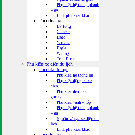
Phụ kiện hệ thống phanh
– ga
Linh phụ kiện khác
Theo loại xe
LVTong
Clubcar
Ezgo
Yamaha
Eagle
Wuling
Tran E-car
Phụ kiện xe điện du lịch
Theo danh mục
Phụ kiện hệ thống lái
Phụ kiện động cơ xe
điện
Phụ kiện đèn – còi –
gương
Phụ kiện vành – lốp
Phụ kiện hệ thống phanh
– ga
Nguồn và sạc xe điện du
lịch
Linh phụ kiện khác
Theo loại xe