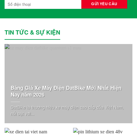
TIN TỨC & SỰ KIỆN
Bảng Giá Xe Máy Điện DatBike Mới Nhất Hiện
Nay năm 2026
DatBike là thương hiệu xe máy điện cao cấp của Việt Nam,
nổi bật với...