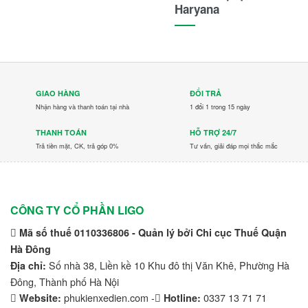
Haryana
GIAO HÀNG
ĐỔI TRẢ
Nhận hàng và thanh toán tại nhà
1 đổi 1 trong 15 ngày
THANH TOÁN
HỖ TRỢ 24/7
Trả tiền mặt, CK, trả góp 0%
Tư vấn, giải đáp mọi thắc mắc
CÔNG TY CỔ PHẦN LIGO
Mã số thuế 0110336806 - Quản lý bởi Chi cục Thuế Quận
Hà Đông
Số nhà 38, Liền kề 10 Khu đô thị Văn Khê, Phường Hà
Địa chỉ:
Đông, Thành phố Hà Nội
phukienxedien.com -
0337 13 71 71
Website:
Hotline: