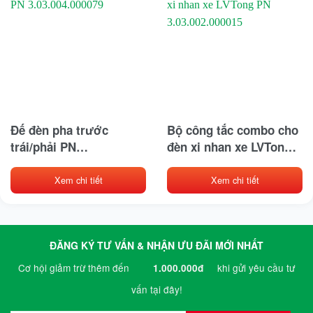
Đế đèn pha trước
Bộ công tắc combo cho
trái/phải PN
đèn xi nhan xe LVTong
3.03.004.000079
PN 3.03.002.000015
Xem chi tiết
Xem chi tiết
ĐĂNG KÝ TƯ VẤN & NHẬN ƯU ĐÃI MỚI NHẤT
Cơ hội giảm trừ thêm đến
khi gửi yêu cầu tư
1.000.000đ
vấn tại đây!