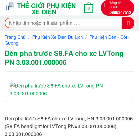
Bỏ
Tổng đài
CSKH
0
qua
0986347512
nội
Tìm
dung
kiếm:
/
/
Trang Chủ
Phụ Kiện Xe Điện Du Lịch
Phụ Kiện Đèn - Còi -
Gương
Đèn pha trước S8.FA cho xe LVTong
PN 3.03.001.000006
Đèn pha trước S8.FA cho xe LVTong, PN 3.03.001.000006
(S8.FA headlight for LVTong PN#3.03.001.000006)
3.03.001.000006