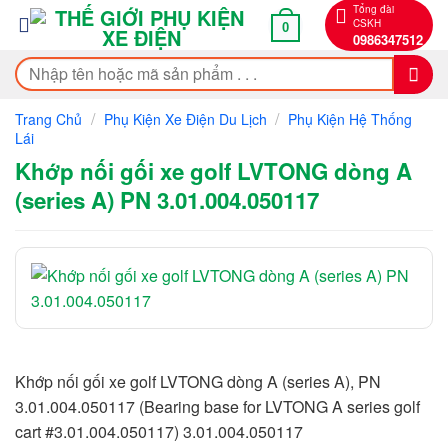
Bỏ
Tổng đài
CSKH
0
qua
0986347512
nội
Tìm
dung
kiếm:
/
/
Trang Chủ
Phụ Kiện Xe Điện Du Lịch
Phụ Kiện Hệ Thống
Lái
Khớp nối gối xe golf LVTONG dòng A
(series A) PN 3.01.004.050117
Khớp nối gối xe golf LVTONG dòng A (series A), PN
3.01.004.050117 (Bearing base for LVTONG A series golf
cart #3.01.004.050117) 3.01.004.050117