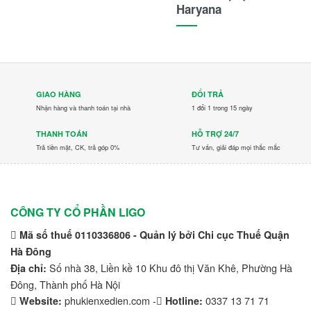
Haryana
GIAO HÀNG
ĐỔI TRẢ
Nhận hàng và thanh toán tại nhà
1 đổi 1 trong 15 ngày
THANH TOÁN
HỖ TRỢ 24/7
Trả tiền mặt, CK, trả góp 0%
Tư vấn, giải đáp mọi thắc mắc
CÔNG TY CỔ PHẦN LIGO
Mã số thuế 0110336806 - Quản lý bởi Chi cục Thuế Quận
Hà Đông
Số nhà 38, Liền kề 10 Khu đô thị Văn Khê, Phường Hà
Địa chỉ:
Đông, Thành phố Hà Nội
phukienxedien.com -
0337 13 71 71
Website:
Hotline: