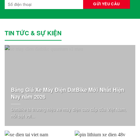
TIN TỨC & SỰ KIỆN
Bảng Giá Xe Máy Điện DatBike Mới Nhất Hiện
Nay năm 2026
DatBike là thương hiệu xe máy điện cao cấp của Việt Nam,
nổi bật với...