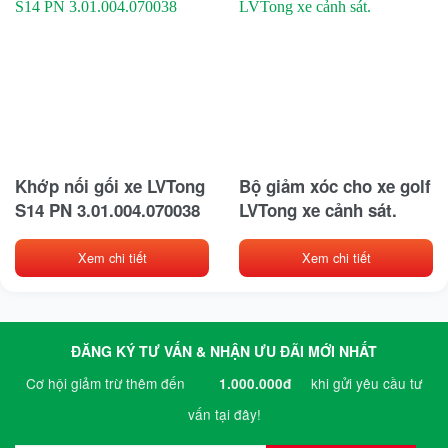
Khớp nối gối xe LVTong
Bộ giảm xóc cho xe golf
S14 PN 3.01.004.070038
LVTong xe cảnh sát.
Xem chi tiết
Xem chi tiết
ĐĂNG KÝ TƯ VẤN & NHẬN ƯU ĐÃI MỚI NHẤT
Cơ hội giảm trừ thêm đến
khi gửi yêu cầu tư
1.000.000đ
vấn tại đây!