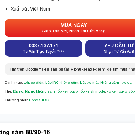
Xuất xứ: Việt Nam
MUA NGAY
Giao Tận Nơi, Nhận Tại Cửa Hàng
0337.137.171
YÊU CẦU TƯ
Tư Vấn Trực Tuyến 24/7
Nhận Tư Vấn Và B
Tên sản phẩm
phukienxedien
Tìm trên Google “
+
” để tìm mua nha
Danh mục:
Lốp xe điện
,
Lốp IRC không săm
,
Lốp xe máy không săm - xe ga
Thẻ:
lốp irc
,
lốp irc không săm
,
lốp xe nouvo
,
lốp xe sh mode
,
vỏ xe nouvo
,
vỏ 
Thương hiệu:
Honda
,
IRC
ông săm 80/90-16