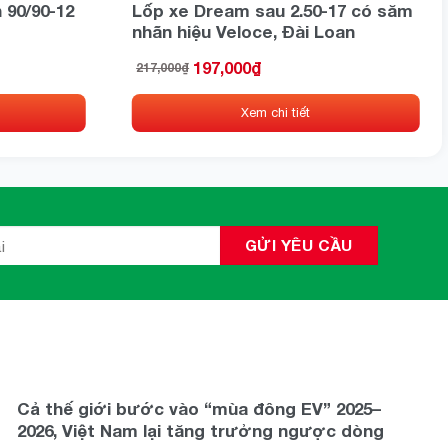
 90/90-12
Lốp xe Dream sau 2.50-17 có săm
nhãn hiệu Veloce, Đài Loan
197,000
₫
217,000
₫
Giá
Giá
gốc
hiện
là:
tại
dien.com
Xem chi tiết
217,000₫.
là:
197,000₫.
Cả thế giới bước vào “mùa đông EV” 2025–
2026, Việt Nam lại tăng trưởng ngược dòng