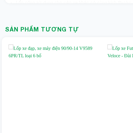
Lốp cũng sử dụng cho các xe khác có cùng kích thước
Video hướng dẫn thay lốp IRC xe SH Mod
SẢN PHẨM TƯƠNG TỰ
Hình ảnh thực tế của sản phẩm