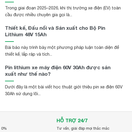
Trong giai đoạn 2025–2026, khi thị trường xe điện (EV) toàn
cầu được nhiều chuyên gia gọi là...
ên hệ với chúng tôi ngay hôm nay để được tư vấn và hỗ
Thiết kế, Đấu nối và Sản xuất cho Bộ Pin
Lithium 48V 15Ah
Bài báo này trình bày một phương pháp luận toàn diện để
thiết kế, lắp ráp và tích...
Pin lithium xe máy điện 60V 30Ah được sản
xuất như thế nào?
Dưới đây là một bài viết học thuật giới thiệu pin xe điện 60V
30Ah sử dụng lõi...
HỖ TRỢ 24/7
p 0%
Tư vấn, giải đáp mọi thắc mắc