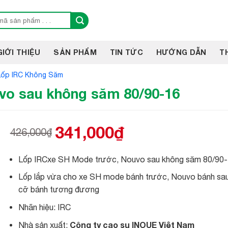
GIỚI THIỆU
SẢN PHẨM
TIN TỨC
HƯỚNG DẪN
T
Lốp IRC Không Săm
vo sau không săm 80/90-16
341,000
₫
426,000
₫
Giá
Giá
gốc
hiện
là:
tại
Lốp IRCxe SH Mode trước, Nouvo sau không săm 80/90
426,000₫.
là:
341,000₫.
Lốp lắp vừa cho xe SH mode bánh trước, Nouvo bánh sa
cỡ bánh tương đương
Nhãn hiệu: IRC
Công ty cao su INOUE Việt Nam
Nhà sản xuất: