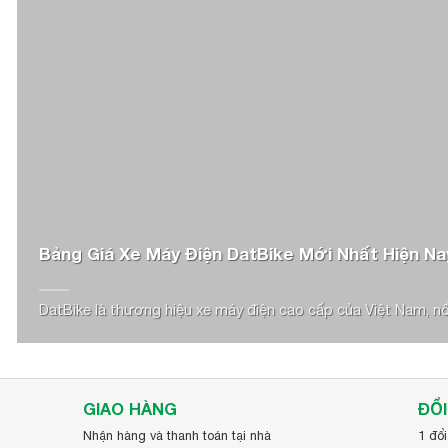
Miền Nam 3 đến 4 ngày sau khi xác 
Nếu bạn đang tìm kiếm lốp IRCxe SH Mode trước, Nouvo sa
trợ tận tâm từ đội ngũ chuyên nghiệp của Công ty Cổ phần
Bảng Giá Xe Máy Điện DatBike Mới Nhất Hiện Na
DatBike là thương hiệu xe máy điện cao cấp của Việt Nam, nổi 
GIAO HÀNG
ĐỔI
Nhận hàng và thanh toán tại nhà
1 đổi