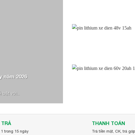
nhận đơn hàng.
u không săm 80/90-16 chất lượng cao với giá cả hợp lý, hãy li
 Ligo (phukienxedien.com)
y năm 2026
bật với...
 TRẢ
THANH TOÁN
 1 trong 15 ngày
Trả tiền mặt, CK, trả gó