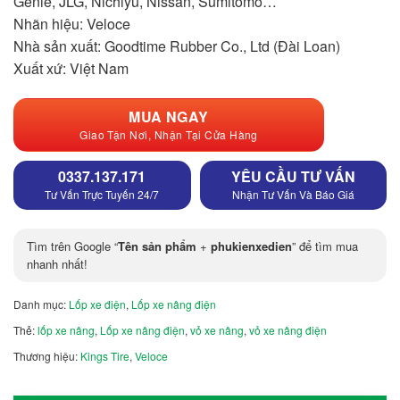
Genie, JLG, Nichiyu, Nissan, Sumitomo…
Nhãn hiệu: Veloce
Nhà sản xuất: Goodtime Rubber Co., Ltd (Đài Loan)
Xuất xứ: Việt Nam
MUA NGAY
Giao Tận Nơi, Nhận Tại Cửa Hàng
0337.137.171
YÊU CẦU TƯ VẤN
Tư Vấn Trực Tuyến 24/7
Nhận Tư Vấn Và Báo Giá
Tìm trên Google “
Tên sản phẩm
+
phukienxedien
” để tìm mua
nhanh nhất!
Danh mục:
Lốp xe điện
,
Lốp xe nâng điện
Thẻ:
lốp xe nâng
,
Lốp xe nâng điện
,
vỏ xe nâng
,
vỏ xe nâng điện
Thương hiệu:
Kings Tire
,
Veloce