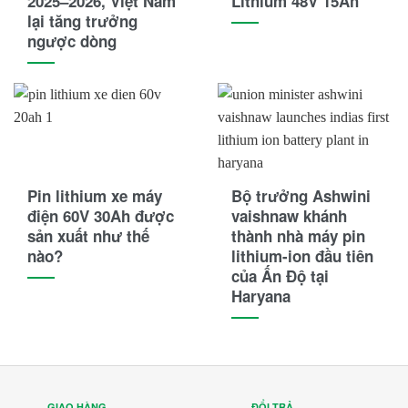
2025–2026, Việt Nam
Lithium 48V 15Ah
lại tăng trưởng
ngược dòng
Pin lithium xe máy
Bộ trưởng Ashwini
điện 60V 30Ah được
vaishnaw khánh
sản xuất như thế
thành nhà máy pin
nào?
lithium-ion đầu tiên
của Ấn Độ tại
Haryana
GIAO HÀNG
ĐỔI TRẢ