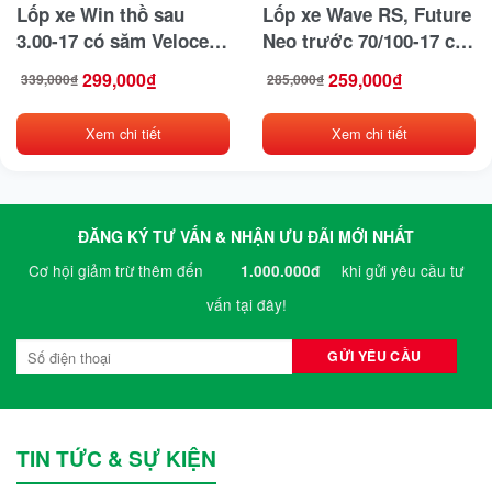
Lốp xe Win thồ sau
Lốp xe Wave RS, Future
3.00-17 có săm Veloce –
Neo trước 70/100-17 có
Đài Loan
săm Veloce – Đài Loan
299,000
₫
259,000
₫
339,000
₫
285,000
₫
Giá
Giá
Giá
Giá
gốc
hiện
gốc
hiện
là:
tại
là:
tại
339,000₫.
là:
285,000₫.
là:
299,000₫.
259,000₫.
Xem chi tiết
Xem chi tiết
ĐĂNG KÝ TƯ VẤN & NHẬN ƯU ĐÃI MỚI NHẤT
Cơ hội giảm trừ thêm đến
khi gửi yêu cầu tư
1.000.000đ
vấn tại đây!
TIN TỨC & SỰ KIỆN