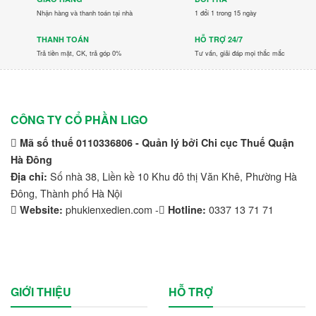
Nhận hàng và thanh toán tại nhà
1 đổi 1 trong 15 ngày
THANH TOÁN
HỖ TRỢ 24/7
Trả tiền mặt, CK, trả góp 0%
Tư vấn, giải đáp mọi thắc mắc
CÔNG TY CỔ PHẦN LIGO
Mã số thuế 0110336806 - Quản lý bởi Chi cục Thuế Quận
Hà Đông
Số nhà 38, Liền kề 10 Khu đô thị Văn Khê, Phường Hà
Địa chỉ:
Đông, Thành phố Hà Nội
phukienxedien.com -
0337 13 71 71
Website:
Hotline:
GIỚI THIỆU
HỖ TRỢ