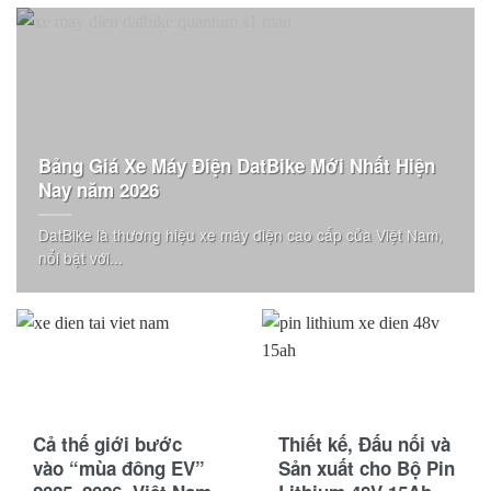
Bảng Giá Xe Máy Điện DatBike Mới Nhất Hiện
Nay năm 2026
DatBike là thương hiệu xe máy điện cao cấp của Việt Nam,
nổi bật với...
Cả thế giới bước
Thiết kế, Đấu nối và
vào “mùa đông EV”
Sản xuất cho Bộ Pin