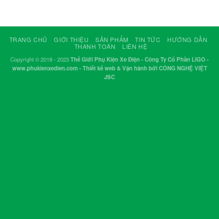
TRANG CHỦ
GIỚI THIỆU
SẢN PHẨM
TIN TỨC
HƯỚNG DẪN
THANH TOÁN
LIÊN HỆ
Copyright © 2018 - 2023
Thế Giới Phụ Kiện Xe Điện - Công Ty Cổ Phần LIGO -
www.phukienxedien.com - Thiết kế web & Vận hành bởi CÔNG NGHỆ VIỆT
JSC