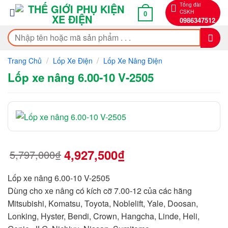
Bỏ
Tổng đài
CSKH
0
qua
0986347512
nội
Tìm
dung
kiếm:
/
/
Trang Chủ
Lốp Xe Điện
Lốp Xe Nâng Điện
Lốp xe nâng 6.00-10 V-2505
4,927,500
₫
5,797,000
₫
Giá
Giá
gốc
hiện
là:
tại
5,797,000₫.
là:
Lốp xe nâng 6.00-10 V-2505
4,927,500₫.
Dùng cho xe nâng có kích cỡ 7.00-12 của các hãng
Mitsubishi, Komatsu, Toyota, Noblelift, Yale, Doosan,
Lonking, Hyster, Bendi, Crown, Hangcha, Linde, Heli,