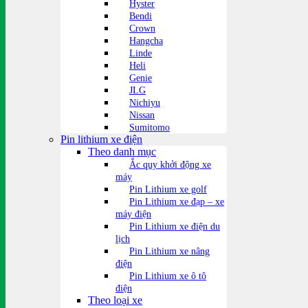
Hyster
Bendi
Crown
Hangcha
Linde
Heli
Genie
JLG
Nichiyu
Nissan
Sumitomo
Pin lithium xe điện
Theo danh mục
Ắc quy khởi động xe
máy
Pin Lithium xe golf
Pin Lithium xe đạp – xe
máy điện
Pin Lithium xe điện du
lịch
Pin Lithium xe nâng
điện
Pin Lithium xe ô tô
điện
Theo loại xe