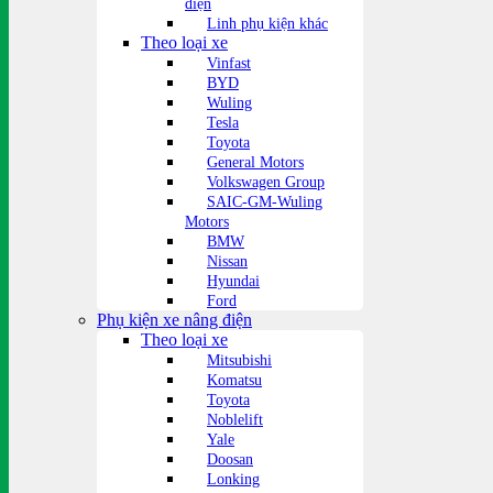
điện
Linh phụ kiện khác
Theo loại xe
Vinfast
BYD
Wuling
Tesla
Toyota
General Motors
Volkswagen Group
SAIC-GM-Wuling
Motors
BMW
Nissan
Hyundai
Ford
Phụ kiện xe nâng điện
Theo loại xe
Mitsubishi
Komatsu
Toyota
Noblelift
Yale
Doosan
Lonking