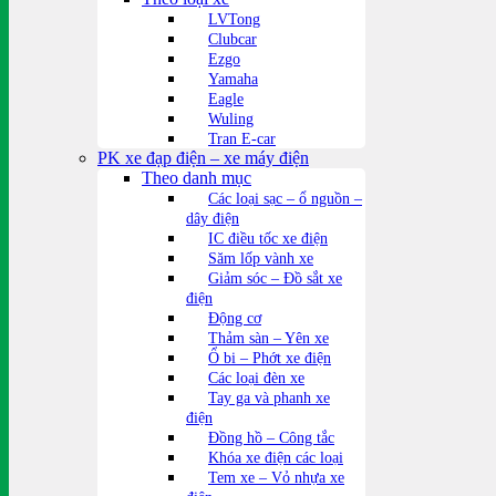
LVTong
Clubcar
Ezgo
Yamaha
Eagle
Wuling
Tran E-car
PK xe đạp điện – xe máy điện
Theo danh mục
Các loại sạc – ổ nguồn –
dây điện
IC điều tốc xe điện
Săm lốp vành xe
Giảm sóc – Đồ sắt xe
điện
Động cơ
Thảm sàn – Yên xe
Ổ bi – Phớt xe điện
Các loại đèn xe
Tay ga và phanh xe
điện
Đồng hồ – Công tắc
Khóa xe điện các loại
Tem xe – Vỏ nhựa xe