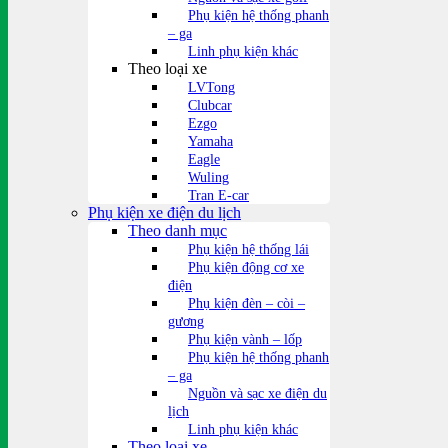
Phụ kiện hệ thống phanh
– ga
Linh phụ kiện khác
Theo loại xe
LVTong
Clubcar
Ezgo
Yamaha
Eagle
Wuling
Tran E-car
Phụ kiện xe điện du lịch
Theo danh mục
Phụ kiện hệ thống lái
Phụ kiện động cơ xe
điện
Phụ kiện đèn – còi –
gương
Phụ kiện vành – lốp
Phụ kiện hệ thống phanh
– ga
Nguồn và sạc xe điện du
lịch
Linh phụ kiện khác
Theo loại xe