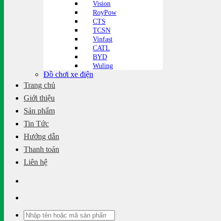
Vision
RoyPow
CTS
TCSN
Vinfast
CATL
BYD
Wuling
Đồ chơi xe điện
Trang chủ
Giới thiệu
Sản phẩm
Tin Tức
Hướng dẫn
Thanh toán
Liên hệ
Tìm