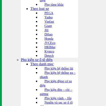
điện
Phụ tùng khác
Theo loại xe
PEGA
Yadea
Vinfast
Giant
Jili
Dibao
Honda
JVCEco
HKBike
Kymco
Detech
Phụ kiện xe ô tô điện
Theo danh mục
Phụ kiện hệ thống lái
Phụ kiện hệ thống ga –
phanh
Phụ kiện động cơ xe
điện
Phụ kiện đèn – còi –
gương
Phụ kiện vành – lốp
Nguồn và sạc xe ô tô