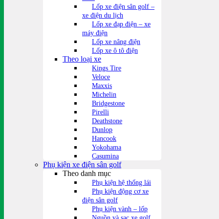
Lốp xe điện sân golf –
xe điện du lịch
Lốp xe đạp điện – xe
máy điện
Lốp xe nâng điện
Lốp xe ô tô điện
Theo loại xe
Kings Tire
Veloce
Maxxis
Michelin
Bridgestone
Pirelli
Deathstone
Dunlop
Hancook
Yokohama
Casumina
Phụ kiện xe điện sân golf
Theo danh mục
Phụ kiện hệ thống lái
Phụ kiện động cơ xe
điện sân golf
Phụ kiện vành – lốp
Nguồn và sạc xe golf