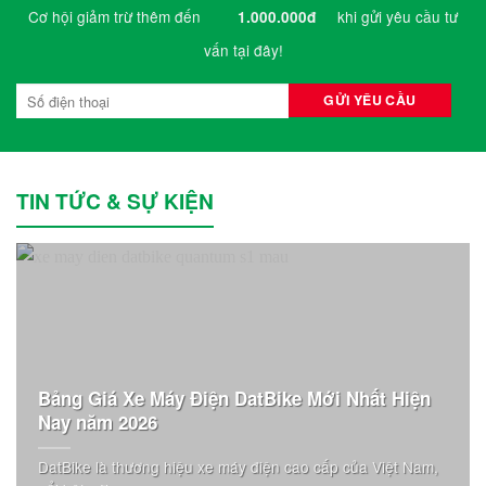
Cơ hội giảm trừ thêm đến
khi gửi yêu cầu tư
1.000.000đ
vấn tại đây!
TIN TỨC & SỰ KIỆN
Bảng Giá Xe Máy Điện DatBike Mới Nhất Hiện
Nay năm 2026
DatBike là thương hiệu xe máy điện cao cấp của Việt Nam,