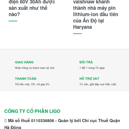
điện 60V 30Ah được
vaishnaw khánh
sản xuất như thế
thành nhà máy pin
nào?
lithium-ion đầu tiên
của Ấn Độ tại
Haryana
GIAO HÀNG
ĐỔI TRẢ
Nhận hàng và thanh toán tại nhà
1 đổi 1 trong 15 ngày
THANH TOÁN
HỖ TRỢ 24/7
Trả tiền mặt, CK, trả góp 0%
Tư vấn, giải đáp mọi thắc mắc
CÔNG TY CỔ PHẦN LIGO
Mã số thuế 0110336806 - Quản lý bởi Chi cục Thuế Quận
Hà Đông