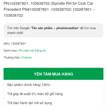
PN102287801, 103638702 (Spindle RH for Club Car
Precedent PN#102287801 ,103638702) 102287801 –
103638702
Tìm trên Google “
Tên sản phẩm
+
phukienxedien
” để tìm mua
nhanh nhất!
SKU:
102287801
Danh mục:
Phụ kiện hệ thống lái
Thương hiệu:
Clubcar
YÊN TÂM MUA HÀNG
Sản phẩm chính hãng 100%
Trả góp lãi suất 0% toàn bộ giỏ hàng
Trả bảo hành tận nơi sử dụng