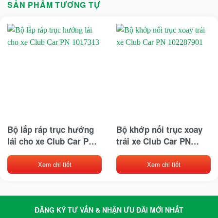
SẢN PHẨM TƯƠNG TỰ
Bộ lắp ráp trục hướng
Bộ khớp nối trục xoay
lái cho xe Club Car PN
trái xe Club Car PN
1017313
102287901
Xem chi tiết
Xem chi tiết
ĐĂNG KÝ TƯ VẤN & NHẬN ƯU ĐÃI MỚI NHẤT