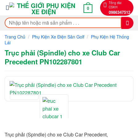
Bỏ
Tổng đài
CSKH
0
qua
0986347512
nội
Tìm
dung
kiếm:
/
/
Trang Chủ
Phụ Kiện Xe Điện Sân Golf
Phụ Kiện Hệ Thống
Lái
Trục phải (Spindle) cho xe Club Car
Precedent PN102287801
Trục phải (Spindle) cho xe Club Car Precedent,