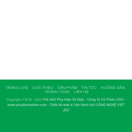
TRANG CHỦ
GIỚI THIỆU
SẢN PHẨM
TIN TỨC
HƯỚNG DẪN
THANH TOÁN
LIÊN HỆ
Copyright © 2018 - 2023
Thế Giới Phụ Kiện Xe Điện - Công Ty Cổ Phần LIGO -
www.phukienxedien.com - Thiết kế web & Vận hành bởi CÔNG NGHỆ VIỆT
JSC