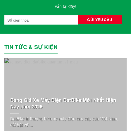
vấn tại đây!
TIN TỨC & SỰ KIỆN
Bảng Giá Xe Máy Điện DatBike Mới Nhất Hiện
Nay năm 2026
DatBike là thương hiệu xe máy điện cao cấp của Việt Nam,
nổi bật với...