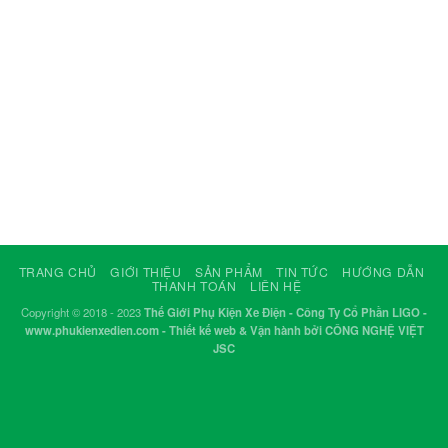
TRANG CHỦ
GIỚI THIỆU
SẢN PHẨM
TIN TỨC
HƯỚNG DẪN
THANH TOÁN
LIÊN HỆ
Copyright © 2018 - 2023
Thế Giới Phụ Kiện Xe Điện - Công Ty Cổ Phần LIGO -
www.phukienxedien.com - Thiết kế web & Vận hành bởi CÔNG NGHỆ VIỆT
JSC