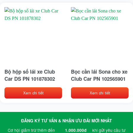
Bộ hộp số lái xe Club
Bọc cần lái Sona cho xe
Car DS PN 101878302
Club Car PN 102565901
Xem chi tiết
Xem chi tiết
ĐĂNG KÝ TƯ VẤN & NHẬN ƯU ĐÃI MỚI NHẤT
Cơ hội giảm trừ thêm đến
khi gửi yêu cầu tư
1.000.000đ