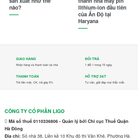
sản xuất như thế
thành nhà máy pin
nào?
lithium-ion đầu tiên
của Ấn Độ tại
Haryana
GIAO HÀNG
ĐỔI TRẢ
Nhận hàng và thanh toán tại nhà
1 đổi 1 trong 15 ngày
THANH TOÁN
HỖ TRỢ 24/7
Trả tiền mặt, CK, trả góp 0%
Tư vấn, giải đáp mọi thắc mắc
CÔNG TY CỔ PHẦN LIGO
Mã số thuế 0110336806 - Quản lý bởi Chi cục Thuế Quận
Hà Đông
Số nhà 38, Liền kề 10 Khu đô thị Văn Khê, Phường Hà
Địa chỉ: