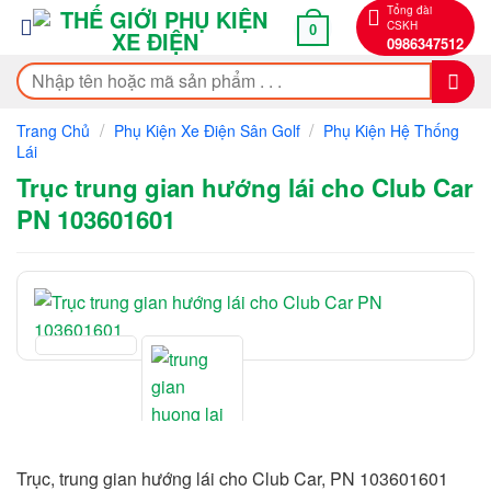
Bỏ
Tổng đài
CSKH
0
qua
0986347512
nội
Tìm
dung
kiếm:
/
/
Trang Chủ
Phụ Kiện Xe Điện Sân Golf
Phụ Kiện Hệ Thống
Lái
Trục trung gian hướng lái cho Club Car
PN 103601601
Trục, trung gian hướng lái cho Club Car, PN 103601601