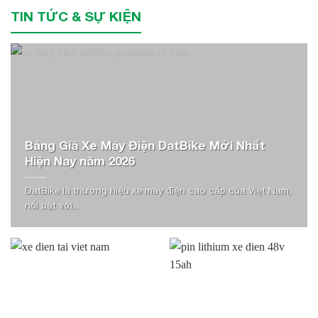
TIN TỨC & SỰ KIỆN
Bảng Giá Xe Máy Điện DatBike Mới Nhất
Hiện Nay năm 2026
DatBike là thương hiệu xe máy điện cao cấp của Việt Nam,
nổi bật với...