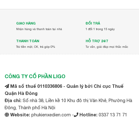
GIAO HÀNG
ĐỔI TRẢ
Nhận hàng và thanh toán tại nhà
1 đổi 1 trong 15 ngày
THANH TOÁN
HỖ TRỢ 24/7
Trả tiền mặt, CK, trả góp 0%
Tư vấn, giải đáp mọi thắc mắc
CÔNG TY CỔ PHẦN LIGO
Mã số thuế 0110336806 - Quản lý bởi Chi cục Thuế
Quận Hà Đông
Địa chỉ:
Số nhà 38, Liền kề 10 Khu đô thị Văn Khê, Phường Hà
Đông, Thành phố Hà Nội
Website:
phukienxedien.com -
Hotline:
0337 13 71 71