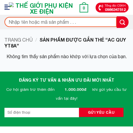
Bỏ
Tổng đài CSKH
0
0986347512
qua
nội
Tìm
dung
kiếm:
SẢN PHẨM ĐƯỢC GẮN THẺ “AC QUY
TRANG CHỦ
/
YT8A”
Không tìm thấy sản phẩm nào khớp với lựa chọn của bạn.
ĐĂNG KÝ TƯ VẤN & NHẬN ƯU ĐÃI MỚI NHẤT
Cơ hội giảm trừ thêm đến
1.000.000đ
khi gửi yêu cầu tư
vấn tại đây!