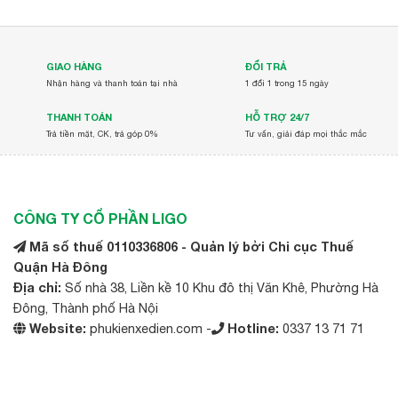
GIAO HÀNG
ĐỔI TRẢ
Nhận hàng và thanh toán tại nhà
1 đổi 1 trong 15 ngày
THANH TOÁN
HỖ TRỢ 24/7
Trả tiền mặt, CK, trả góp 0%
Tư vấn, giải đáp mọi thắc mắc
CÔNG TY CỔ PHẦN LIGO
Mã số thuế 0110336806 - Quản lý bởi Chi cục Thuế
Quận Hà Đông
Địa chỉ:
Số nhà 38, Liền kề 10 Khu đô thị Văn Khê, Phường Hà
Đông, Thành phố Hà Nội
Website:
phukienxedien.com -
Hotline:
0337 13 71 71