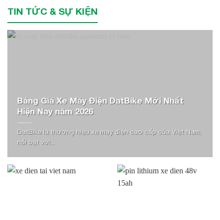
TIN TỨC & SỰ KIỆN
Bảng Giá Xe Máy Điện DatBike Mới Nhất
Hiện Nay năm 2026
DatBike là thương hiệu xe máy điện cao cấp của Việt Nam,
nổi bật với...