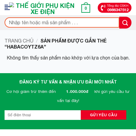
Bỏ
Tổng đài CSKH
0
0986347512
qua
nội
Tìm
dung
kiếm:
SẢN PHẨM ĐƯỢC GẮN THẺ
TRANG CHỦ
/
“HABACOYTZ6A”
Không tìm thấy sản phẩm nào khớp với lựa chọn của bạn.
ĐĂNG KÝ TƯ VẤN & NHẬN ƯU ĐÃI MỚI NHẤT
Cơ hội giảm trừ thêm đến
1.000.000đ
khi gửi yêu cầu tư
vấn tại đây!