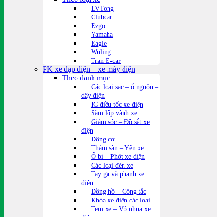
LVTong
Clubcar
Ezgo
Yamaha
Eagle
Wuling
Tran E-car
PK xe đạp điện – xe máy điện
Theo danh mục
Các loại sạc – ổ nguồn –
dây điện
IC điều tốc xe điện
Săm lốp vành xe
Giảm sóc – Đồ sắt xe
điện
Động cơ
Thảm sàn – Yên xe
Ổ bi – Phớt xe điện
Các loại đèn xe
Tay ga và phanh xe
điện
Đồng hồ – Công tắc
Khóa xe điện các loại
Tem xe – Vỏ nhựa xe