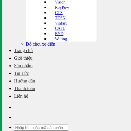
Vision
RoyPow
CTS
TCSN
Vinfast
CATL
BYD
Wuling
Đồ chơi xe điện
Trang chủ
Giới thiệu
Sản phẩm
Tin Tức
Hướng dẫn
Thanh toán
Liên hệ
Tìm