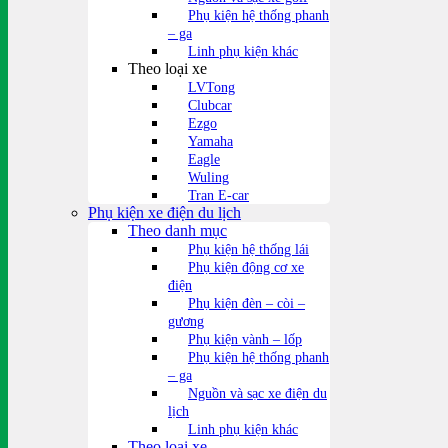
Phụ kiện hệ thống phanh
– ga
Linh phụ kiện khác
Theo loại xe
LVTong
Clubcar
Ezgo
Yamaha
Eagle
Wuling
Tran E-car
Phụ kiện xe điện du lịch
Theo danh mục
Phụ kiện hệ thống lái
Phụ kiện động cơ xe
điện
Phụ kiện đèn – còi –
gương
Phụ kiện vành – lốp
Phụ kiện hệ thống phanh
– ga
Nguồn và sạc xe điện du
lịch
Linh phụ kiện khác
Theo loại xe