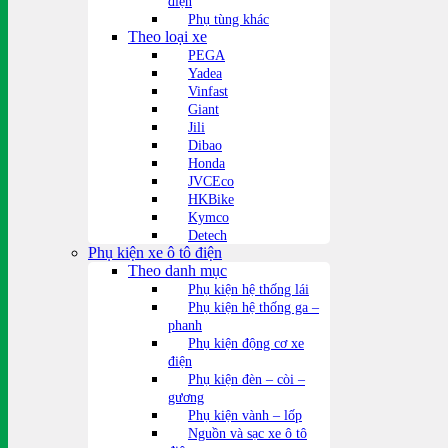
điện
Phụ tùng khác
Theo loại xe
PEGA
Yadea
Vinfast
Giant
Jili
Dibao
Honda
JVCEco
HKBike
Kymco
Detech
Phụ kiện xe ô tô điện
Theo danh mục
Phụ kiện hệ thống lái
Phụ kiện hệ thống ga –
phanh
Phụ kiện động cơ xe
điện
Phụ kiện đèn – còi –
gương
Phụ kiện vành – lốp
Nguồn và sạc xe ô tô