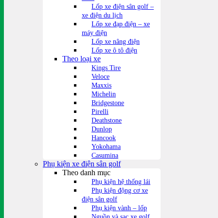
Lốp xe điện sân golf –
xe điện du lịch
Lốp xe đạp điện – xe
máy điện
Lốp xe nâng điện
Lốp xe ô tô điện
Theo loại xe
Kings Tire
Veloce
Maxxis
Michelin
Bridgestone
Pirelli
Deathstone
Dunlop
Hancook
Yokohama
Casumina
Phụ kiện xe điện sân golf
Theo danh mục
Phụ kiện hệ thống lái
Phụ kiện động cơ xe
điện sân golf
Phụ kiện vành – lốp
Nguồn và sạc xe golf