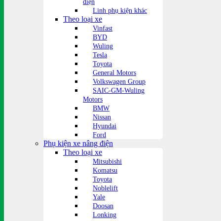
điện
Linh phụ kiện khác
Theo loại xe
Vinfast
BYD
Wuling
Tesla
Toyota
General Motors
Volkswagen Group
SAIC-GM-Wuling
Motors
BMW
Nissan
Hyundai
Ford
Phụ kiện xe nâng điện
Theo loại xe
Mitsubishi
Komatsu
Toyota
Noblelift
Yale
Doosan
Lonking