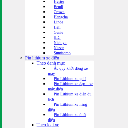
Hyster
Bendi
Crown
Hangcha
Linde
Heli
Genie
JLG
Nichiyu
Nissan
Sumitomo
Pin lithium xe điện
Theo danh mục
Ắc quy khởi động xe
máy
Pin Lithium xe golf
Pin Lithium xe đạp – xe
máy điện
Pin Lithium xe điện du
lịch
Pin Lithium xe nâng
điện
Pin Lithium xe ô tô
điện
Theo loại xe