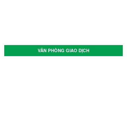
Tran E-car
Tùng Lâm
Veloce
Vespa
VĂN PHÒNG GIAO DỊCH
Vinfast
Vision
Volkswagen Group
Wuling
Xmen
Yadea
Yale