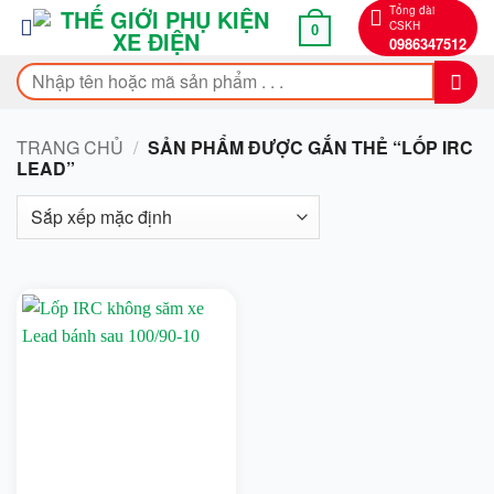
Bỏ
Tổng đài
CSKH
0
qua
0986347512
nội
Tìm
dung
kiếm:
TRANG CHỦ
/
SẢN PHẨM ĐƯỢC GẮN THẺ “LỐP IRC
LEAD”
On sale
Bendi
BMW