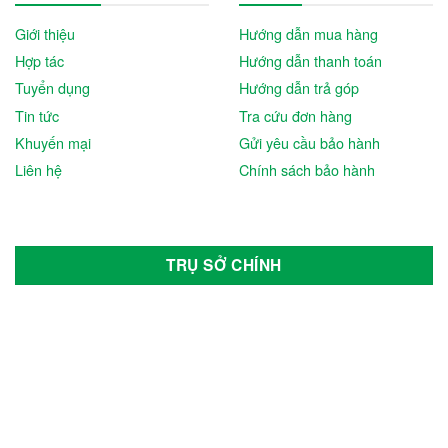
Noblelift
Giới thiệu
Hướng dẫn mua hàng
Hợp tác
Hướng dẫn thanh toán
PEGA
Tuyển dụng
Hướng dẫn trả góp
Pirelli
Tin tức
Tra cứu đơn hàng
Khuyến mại
Gửi yêu cầu bảo hành
Rocket
Liên hệ
Chính sách bảo hành
RoyPow
SAIC-GM-Wuling Motors
TRỤ SỞ CHÍNH
Sumitomo
TCSN
Tesla
Tia Sáng
Toyota