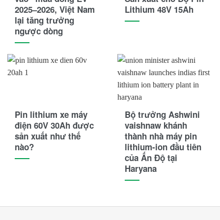
2025–2026, Việt Nam
Lithium 48V 15Ah
Heli
lại tăng trưởng
ngược dòng
HKBike
Honda
Hyster
Hyundai
IRC
Pin lithium xe máy
Bộ trưởng Ashwini
điện 60V 30Ah được
vaishnaw khánh
Jili
sản xuất như thế
thành nhà máy pin
nào?
lithium-ion đầu tiên
JLG
của Ấn Độ tại
Haryana
JVCEco
Kings Tire
Komatsu