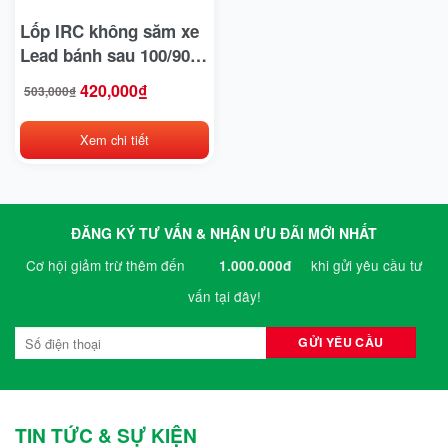
Bridgestone
Lốp IRC không săm xe
Lead bánh sau 100/90-
BYD
10
420,000
₫
503,000
₫
Giá
Giá
gốc
hiện
Casumina
là:
tại
503,000₫.
là:
420,000₫.
Xem chi tiết
CATL
Chengshin
Clubcar
ĐĂNG KÝ TƯ VẤN & NHẬN ƯU ĐÃI MỚI NHẤT
Cơ hội giảm trừ thêm đến
khi gửi yêu cầu tư
1.000.000đ
Crown
vấn tại đây!
CTS
Deestone
Detech
Dibao
TIN TỨC & SỰ KIỆN