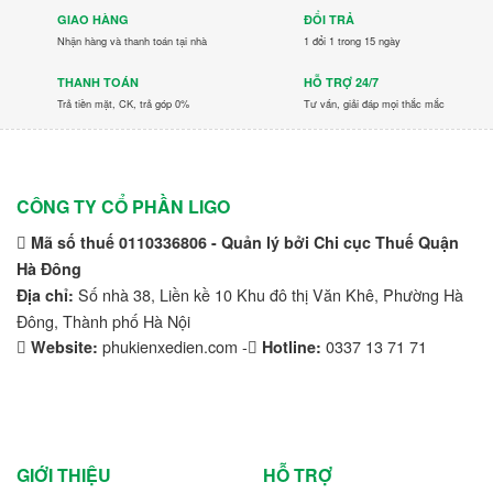
GIAO HÀNG
ĐỔI TRẢ
Kymco
Nhận hàng và thanh toán tại nhà
1 đổi 1 trong 15 ngày
Linde
THANH TOÁN
HỖ TRỢ 24/7
Trả tiền mặt, CK, trả góp 0%
Tư vấn, giải đáp mọi thắc mắc
Lonking
LVTong
CÔNG TY CỔ PHẦN LIGO
Maxxis
Mã số thuế 0110336806 - Quản lý bởi Chi cục Thuế Quận
Michelin
Hà Đông
Số nhà 38, Liền kề 10 Khu đô thị Văn Khê, Phường Hà
Địa chỉ:
Mikano
Đông, Thành phố Hà Nội
Mitsubishi
phukienxedien.com -
0337 13 71 71
Website:
Hotline:
Nichiyu
Ninja
GIỚI THIỆU
HỖ TRỢ
Nissan