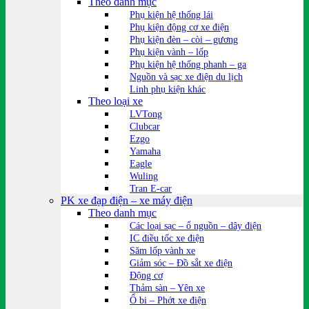
Theo danh mục
Phụ kiện hệ thống lái
Phụ kiện động cơ xe điện
Phụ kiện đèn – còi – gương
Phụ kiện vành – lốp
Phụ kiện hệ thống phanh – ga
Nguồn và sạc xe điện du lịch
Linh phụ kiện khác
Theo loại xe
LVTong
Clubcar
Ezgo
Yamaha
Eagle
Wuling
Tran E-car
PK xe đạp điện – xe máy điện
Theo danh mục
Các loại sạc – ổ nguồn – dây điện
IC điều tốc xe điện
Săm lốp vành xe
Giảm sóc – Đồ sắt xe điện
Động cơ
Thảm sàn – Yên xe
Ổ bi – Phớt xe điện