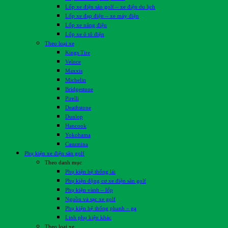
Lốp xe điện sân golf – xe điện du lịch
Lốp xe đạp điện – xe máy điện
Lốp xe nâng điện
Lốp xe ô tô điện
Theo loại xe
Kings Tire
Veloce
Maxxis
Michelin
Bridgestone
Pirelli
Deathstone
Dunlop
Hancook
Yokohama
Casumina
Phụ kiện xe điện sân golf
Theo danh mục
Phụ kiện hệ thống lái
Phụ kiện động cơ xe điện sân golf
Phụ kiện vành – lốp
Nguồn và sạc xe golf
Phụ kiện hệ thống phanh – ga
Linh phụ kiện khác
Theo loại xe