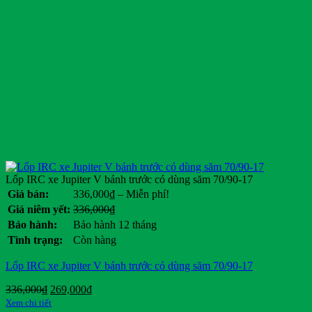
Lốp IRC xe Jupiter V bánh trước có dùng săm 70/90-17
Khoảng
Giá bán:
336,000
₫
–
Miễn phí!
giá:
Giá
Giá
Giá niêm yết:
336,000
₫
từ
gốc
hiện
Bảo hành:
Bảo hành 12 tháng
336,000₫
là:
tại
Tình trạng:
Còn hàng
đến
336,000₫.
là:
Miễn
.
Lốp IRC xe Jupiter V bánh trước có dùng săm 70/90-17
phí!
Giá
Giá
336,000
₫
269,000
₫
gốc
hiện
Xem chi tiết