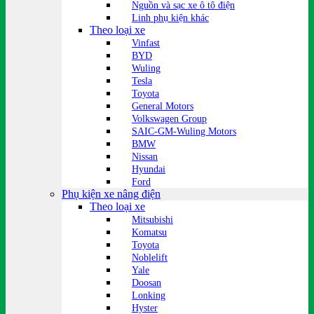
Nguồn và sạc xe ô tô điện
Linh phụ kiện khác
Theo loại xe
Vinfast
BYD
Wuling
Tesla
Toyota
General Motors
Volkswagen Group
SAIC-GM-Wuling Motors
BMW
Nissan
Hyundai
Ford
Phụ kiện xe nâng điện
Theo loại xe
Mitsubishi
Komatsu
Toyota
Noblelift
Yale
Doosan
Lonking
Hyster