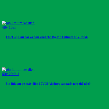
Thiết kế, Đấu nối và Sản xuất cho Bộ Pin Lithium 48V 15Ah
Pin lithium xe máy điện 60V 30Ah được sản xuất như thế nào?