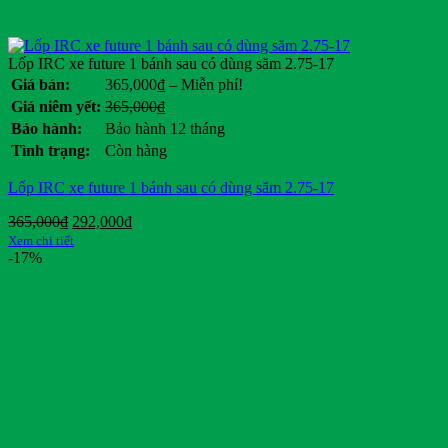
Ford
General Motors
Genie
Lốp IRC xe future 1 bánh sau có dùng săm 2.75-17
Giant
Khoảng
Giá bán:
365,000
₫
–
Miễn phí!
Habaco
giá:
Giá
Giá
Giá niêm yết:
365,000
₫
Hancook
từ
gốc
hiện
Bảo hành:
Bảo hành 12 tháng
Hangcha
365,000₫
là:
tại
Tình trạng:
Còn hàng
Heli
đến
365,000₫.
là:
Miễn
HKBike
.
Lốp IRC xe future 1 bánh sau có dùng săm 2.75-17
phí!
Honda
Hyster
Giá
Giá
365,000
₫
292,000
₫
Hyundai
gốc
hiện
Xem chi tiết
IRC
là:
tại
-17%
365,000₫.
Jili
là:
292,000₫.
JLG
JVCEco
Kings Tire
Komatsu
Kymco
Linde
Lonking
LVTong