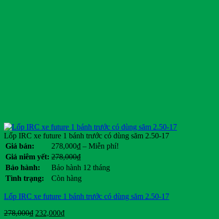
Maxxis
Michelin
Mikano
Mitsubishi
Nichiyu
Ninja
Nissan
Noblelift
PEGA
Pirelli
Rocket
RoyPow
SAIC-GM-Wuling Motors
Sumitomo
Lốp IRC xe future 1 bánh trước có dùng săm 2.50-17
TCSN
Khoảng
Giá bán:
278,000
₫
–
Miễn phí!
Tesla
giá:
Giá
Giá
Giá niêm yết:
278,000
₫
Tia Sáng
từ
gốc
hiện
Bảo hành:
Bảo hành 12 tháng
Toyota
278,000₫
là:
tại
Tình trạng:
Còn hàng
Tran E-car
đến
278,000₫.
là:
Tùng Lâm
Miễn
.
Lốp IRC xe future 1 bánh trước có dùng săm 2.50-17
phí!
Veloce
Vespa
Giá
Giá
278,000
₫
232,000
₫
Vinfast