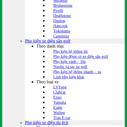
Michelin
Bridgestone
Pirelli
Deathstone
Dunlop
Hancook
Yokohama
Casumina
Phụ kiện xe điện sân golf
Theo danh mục
Phụ kiện hệ thống lái
Phụ kiện động cơ xe điện sân golf
Phụ kiện vành – lốp
Nguồn và sạc xe golf
Phụ kiện hệ thống phanh – ga
Linh phụ kiện khác
Theo loại xe
LVTong
Clubcar
Ezgo
Yamaha
Eagle
Wuling
Tran E-car
Phụ kiện xe điện du lịch