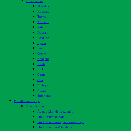
Theo loại xe
Mitsubishi
Komatsu
Toyota
Noblelift
Yale
Doosan
Lonking
Hyster
Bendi
Crown
Hangcha
Linde
Heli
Genie
JLG
Nichiyu
Nissan
Sumitomo
Pin lithium xe điện
Theo danh mục
Ắc quy khởi động xe máy
Pin Lithium xe golf
Pin Lithium xe đạp – xe máy điện
Pin Lithium xe điện du lịch