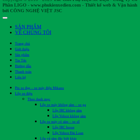
Phần LIGO - www.phukienxedien.com - Thiết kế web & Vận hành
bởi CÔNG NGHỆ VIỆT JSC
SẢN PHẨM
VỀ CHÚNG TÔI
Trang chủ
Giới thiệu
Sản phẩm
Tin Tức
Hướng dẫn
Thanh toán
Liên hệ
Pin xe đạp – xe máy điện Mikano
Lốp xe điện
Theo danh mục
Lốp xe máy không săm – xe ga
Lốp IRC không săm
Lốp Veloce không săm
Lốp xe máy có săm – xe số
Lốp IRC Inoue
Lốp Veloce Đài Loan
Lốp và săm đặc biệt khác