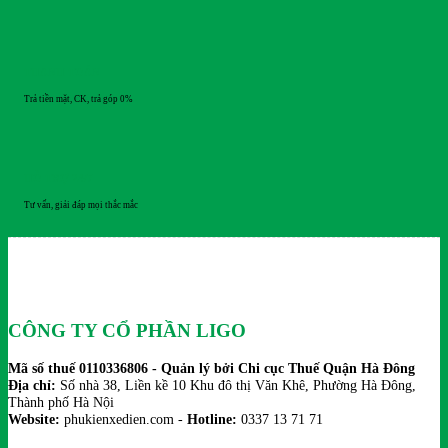
THANH TOÁN
Trả tiền mặt, CK, trả góp 0%
HỖ TRỢ 24/7
Tư vấn, giải đáp mọi thắc mắc
CÔNG TY CỔ PHẦN LIGO
Mã số thuế 0110336806 - Quản lý bởi Chi cục Thuế Quận Hà Đông
Địa chỉ:
Số nhà 38, Liền kề 10 Khu đô thị Văn Khê, Phường Hà Đông,
Thành phố Hà Nội
Website:
phukienxedien.com -
Hotline:
0337 13 71 71