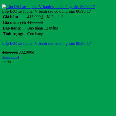
Lốp IRC xe Jupiter V bánh sau có dùng săm 80/90-17
Khoảng
Giá bán:
415,000
₫
–
Miễn phí!
giá:
Giá
Giá
Giá niêm yết:
415,000
₫
từ
gốc
hiện
Bảo hành:
Bảo hành 12 tháng
415,000₫
là:
tại
Tình trạng:
Còn hàng
đến
415,000₫.
là:
Miễn
.
Lốp IRC xe Jupiter V bánh sau có dùng săm 80/90-17
phí!
Giá
Giá
415,000
₫
332,000
₫
gốc
hiện
Xem chi tiết
là:
tại
-20%
415,000₫.
là:
332,000₫.