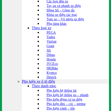
Các loại đèn xe
Tay ga và phanh xe điện
Đồng hồ – Công tắc
Khóa xe điện các loại
Tem xe – Vỏ nhựa xe điện
Phụ tùng khác
Theo loại xe
PEGA
Yadea
Vinfast
Giant
Jili
Dibao
Honda
JVCEco
HKBike
Kymco
Detech
Phụ kiện xe ô tô điện
Theo danh mục
Phụ kiện hệ thống lái
Phụ kiện hệ thống ga – phanh
Phụ kiện động cơ xe điện
Phụ kiện đèn – còi – gương
Phụ kiện vành – lốp