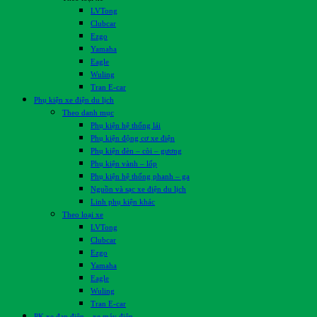
LVTong
Clubcar
Ezgo
Yamaha
Eagle
Wuling
Tran E-car
Phụ kiện xe điện du lịch
Theo danh mục
Phụ kiện hệ thống lái
Phụ kiện động cơ xe điện
Phụ kiện đèn – còi – gương
Phụ kiện vành – lốp
Phụ kiện hệ thống phanh – ga
Nguồn và sạc xe điện du lịch
Linh phụ kiện khác
Theo loại xe
LVTong
Clubcar
Ezgo
Yamaha
Eagle
Wuling
Tran E-car
PK xe đạp điện – xe máy điện