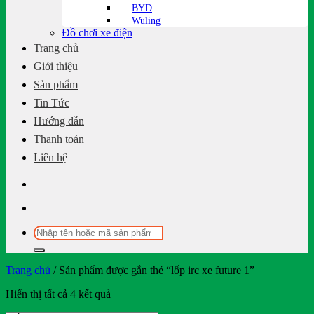
BYD
Wuling
Đồ chơi xe điện
Trang chủ
Giới thiệu
Sản phẩm
Tin Tức
Hướng dẫn
Thanh toán
Liên hệ
Tìm
kiếm:
Trang chủ
/
Sản phẩm được gắn thẻ “lốp irc xe future 1”
Hiển thị tất cả 4 kết quả