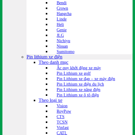
Bendi
Crown
Hangcha
Linde
Heli
Genie
JLG
Nichiyu
Nissan
Sumitomo
Pin lithium xe điện
Theo danh mục
Ắc quy khởi động xe máy
Pin Lithium xe golf
Pin Lithium xe đạp – xe máy điện
Pin Lithium xe điện du lịch
Pin Lithium xe nâng điện
Pin Lithium xe ô tô điện
Theo loại xe
Vision
RoyPow
CTS
TCSN
Vinfast
CATL