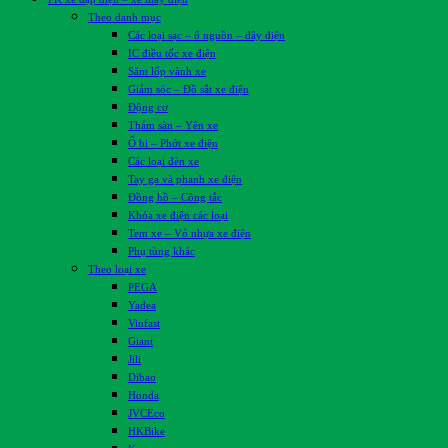
Theo danh mục
Các loại sạc – ổ nguồn – dây điện
IC điều tốc xe điện
Săm lốp vành xe
Giảm sóc – Đồ sắt xe điện
Động cơ
Thảm sàn – Yên xe
Ổ bi – Phớt xe điện
Các loại đèn xe
Tay ga và phanh xe điện
Đồng hồ – Công tắc
Khóa xe điện các loại
Tem xe – Vỏ nhựa xe điện
Phụ tùng khác
Theo loại xe
PEGA
Yadea
Vinfast
Giant
Jili
Dibao
Honda
JVCEco
HKBike