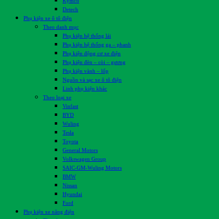
Kymco
Detech
Phụ kiện xe ô tô điện
Theo danh mục
Phụ kiện hệ thống lái
Phụ kiện hệ thống ga – phanh
Phụ kiện động cơ xe điện
Phụ kiện đèn – còi – gương
Phụ kiện vành – lốp
Nguồn và sạc xe ô tô điện
Linh phụ kiện khác
Theo loại xe
Vinfast
BYD
Wuling
Tesla
Toyota
General Motors
Volkswagen Group
SAIC-GM-Wuling Motors
BMW
Nissan
Hyundai
Ford
Phụ kiện xe nâng điện