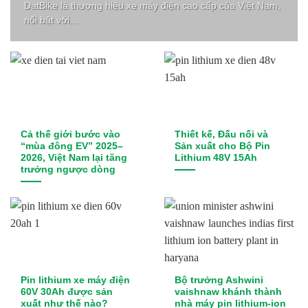
DatBike là thương hiệu xe máy điện cao cấp của Việt Nam,
nổi bật với...
Kings Tire
Komatsu
Kymco
Linde
Cả thế giới bước vào
Thiết kế, Đấu nối và
Lonking
“mùa đông EV” 2025–
Sản xuất cho Bộ Pin
2026, Việt Nam lại tăng
Lithium 48V 15Ah
LVTong
trưởng ngược dòng
Maxxis
Michelin
Mikano
Mitsubishi
Pin lithium xe máy điện
Bộ trưởng Ashwini
60V 30Ah được sản
vaishnaw khánh thành
xuất như thế nào?
nhà máy pin lithium-ion
Nichiyu