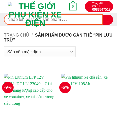
Bỏ
Tổng đài
0
CSKH
qua
0986347512
nội
Tìm
dung
kiếm:
TRANG CHỦ
/
SẢN PHẨM ĐƯỢC GẮN THẺ “PIN LƯU
TRỮ”
-9%
-6%
On sale