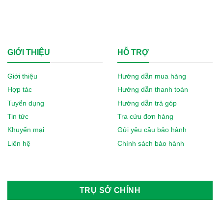
Tia Sáng
Toyota
GIỚI THIỆU
HỖ TRỢ
Tran E-car
Giới thiệu
Hướng dẫn mua hàng
Tùng Lâm
Hợp tác
Hướng dẫn thanh toán
Veloce
Tuyển dụng
Hướng dẫn trả góp
Tin tức
Tra cứu đơn hàng
Vespa
Khuyến mại
Gửi yêu cầu bảo hành
Vinfast
Liên hệ
Chính sách bảo hành
Vision
Volkswagen Group
TRỤ SỞ CHÍNH
Wuling
Xmen