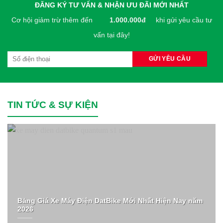
ĐĂNG KÝ TƯ VẤN & NHẬN ƯU ĐÃI MỚI NHẤT
Hancook
Cơ hội giảm trừ thêm đến
1.000.000đ
khi gửi yêu cầu tư
vấn tại đây!
Hangcha
Heli
HKBike
Honda
TIN TỨC & SỰ KIỆN
Hyster
Hyundai
IRC
Jili
Bảng Giá Xe Máy Điện DatBike Mới Nhất Hiện Nay năm
JLG
2026
JVCEco