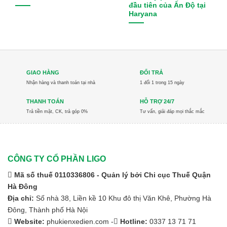
đầu tiên của Ấn Độ tại
Haryana
Ninja
Nissan
Noblelift
GIAO HÀNG
ĐỔI TRẢ
PEGA
Nhận hàng và thanh toán tại nhà
1 đổi 1 trong 15 ngày
THANH TOÁN
HỖ TRỢ 24/7
Pirelli
Trả tiền mặt, CK, trả góp 0%
Tư vấn, giải đáp mọi thắc mắc
Rocket
RoyPow
CÔNG TY CỔ PHẦN LIGO
SAIC-GM-Wuling Motors
Mã số thuế 0110336806 - Quản lý bởi Chi cục Thuế Quận
Sumitomo
Hà Đông
Địa chỉ:
Số nhà 38, Liền kề 10 Khu đô thị Văn Khê, Phường Hà
TCSN
Đông, Thành phố Hà Nội
Website:
phukienxedien.com -
Hotline:
0337 13 71 71
Tesla