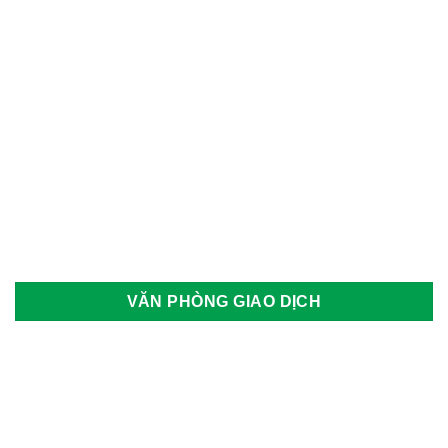
Yadea
Yale
Yamaha
Yokohama
Danh mục sản phẩm
VĂN PHÒNG GIAO DỊCH
Thẻ sản phẩm