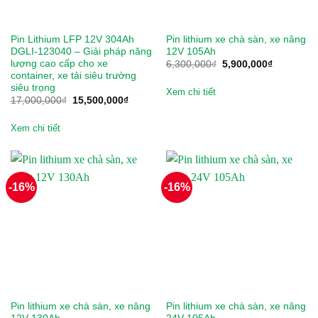
Bendi
Pin Lithium LFP 12V 304Ah
Pin lithium xe chà sàn, xe nâng
DGLI‑123040 – Giải pháp năng
12V 105Ah
BMW
lượng cao cấp cho xe
Giá
Giá
6,300,000
₫
5,900,000
₫
gốc
hiện
container, xe tải siêu trường
là:
tại
Bridgestone
siêu trọng
6,300,000₫.
là:
Xem chi tiết
Giá
Giá
17,000,000
₫
15,500,000
₫
5,900,000
gốc
hiện
BYD
là:
tại
17,000,000₫.
là:
Xem chi tiết
15,500,000₫.
Casumina
CATL
-16%
-16%
Chengshin
Clubcar
Crown
CTS
Pin lithium xe chà sàn, xe nâng
Pin lithium xe chà sàn, xe nâng
Deestone