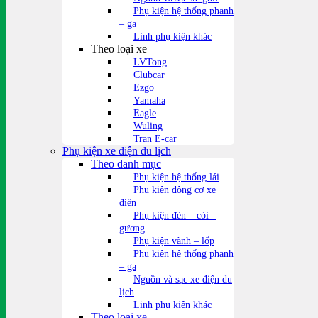
Phụ kiện hệ thống phanh
– ga
Linh phụ kiện khác
Theo loại xe
LVTong
Clubcar
Ezgo
Yamaha
Eagle
Wuling
Tran E-car
Phụ kiện xe điện du lịch
Theo danh mục
Phụ kiện hệ thống lái
Phụ kiện động cơ xe
điện
Phụ kiện đèn – còi –
gương
Phụ kiện vành – lốp
Phụ kiện hệ thống phanh
– ga
Nguồn và sạc xe điện du
lịch
Linh phụ kiện khác
Theo loại xe