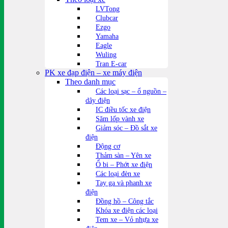
LVTong
Clubcar
Ezgo
Yamaha
Eagle
Wuling
Tran E-car
PK xe đạp điện – xe máy điện
Theo danh mục
Các loại sạc – ổ nguồn –
dây điện
IC điều tốc xe điện
Săm lốp vành xe
Giảm sóc – Đồ sắt xe
điện
Động cơ
Thảm sàn – Yên xe
Ổ bi – Phớt xe điện
Các loại đèn xe
Tay ga và phanh xe
điện
Đồng hồ – Công tắc
Khóa xe điện các loại
Tem xe – Vỏ nhựa xe