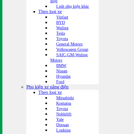
điện
Linh phụ kiện khác
Theo loại xe
Vinfast
BYD
Wuling
Tesla
Toyota
General Motors
Volkswagen Group
SAIC-GM-Wuling
Motors
BMW
Nissan
Hyundai
Ford
Phụ kiện xe nâng điện
Theo loại xe
Mitsubishi
Komatsu
Toyota
Noblelift
Yale
Doosan
Lonking