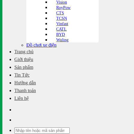
Vision
RoyPow
CTS
TCSN
Vinfast
CATL
BYD
Wuling
Đồ chơi xe điện
Trang chủ
Giới thiệu
Sản phẩm
Tin Tức
Hướng dẫn
Thanh toán
Liên hệ
Tìm