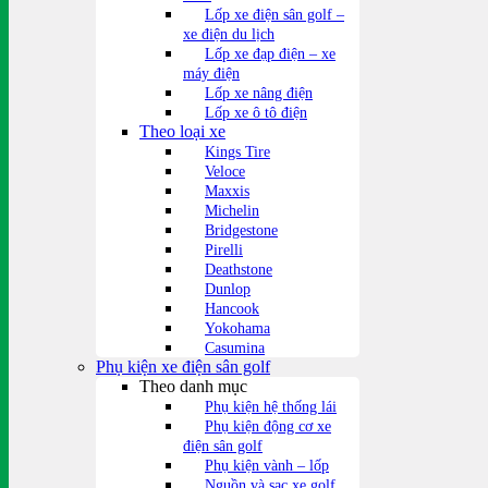
Lốp xe điện sân golf –
xe điện du lịch
Lốp xe đạp điện – xe
máy điện
Lốp xe nâng điện
Lốp xe ô tô điện
Theo loại xe
Kings Tire
Veloce
Maxxis
Michelin
Bridgestone
Pirelli
Deathstone
Dunlop
Hancook
Yokohama
Casumina
Phụ kiện xe điện sân golf
Theo danh mục
Phụ kiện hệ thống lái
Phụ kiện động cơ xe
điện sân golf
Phụ kiện vành – lốp
Nguồn và sạc xe golf