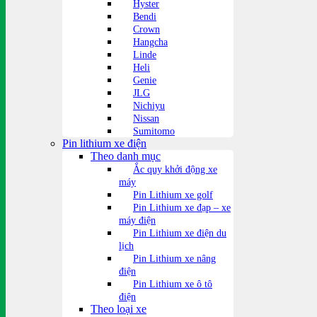
Hyster
Bendi
Crown
Hangcha
Linde
Heli
Genie
JLG
Nichiyu
Nissan
Sumitomo
Pin lithium xe điện
Theo danh mục
Ắc quy khởi động xe
máy
Pin Lithium xe golf
Pin Lithium xe đạp – xe
máy điện
Pin Lithium xe điện du
lịch
Pin Lithium xe nâng
điện
Pin Lithium xe ô tô
điện
Theo loại xe