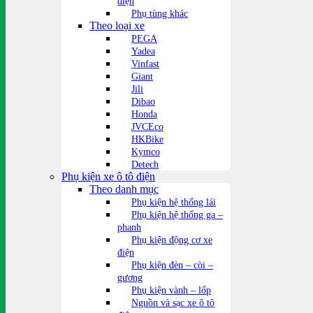
điện
Phụ tùng khác
Theo loại xe
PEGA
Yadea
Vinfast
Giant
Jili
Dibao
Honda
JVCEco
HKBike
Kymco
Detech
Phụ kiện xe ô tô điện
Theo danh mục
Phụ kiện hệ thống lái
Phụ kiện hệ thống ga –
phanh
Phụ kiện động cơ xe
điện
Phụ kiện đèn – còi –
gương
Phụ kiện vành – lốp
Nguồn và sạc xe ô tô