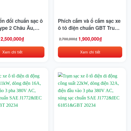
ển đổi chuẩn sạc ô
Phích cắm và ổ cắm sạc xe
type 2 Châu Âu,
ô tô điện chuẩn GBT Trung
 sang GBT Trung
Quốc
2,500,000
₫
1,900,000
₫
2,700,000
₫
Giá
Giá
gốc
hiện
là:
tại
Xem chi tiết
Xem chi tiết
₫.
2,700,000₫.
là:
₫.
1,900,000₫.