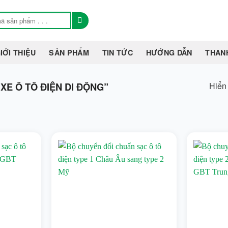
IỚI THIỆU
SẢN PHẨM
TIN TỨC
HƯỚNG DẪN
THAN
Hiển 
E Ô TÔ ĐIỆN DI ĐỘNG”