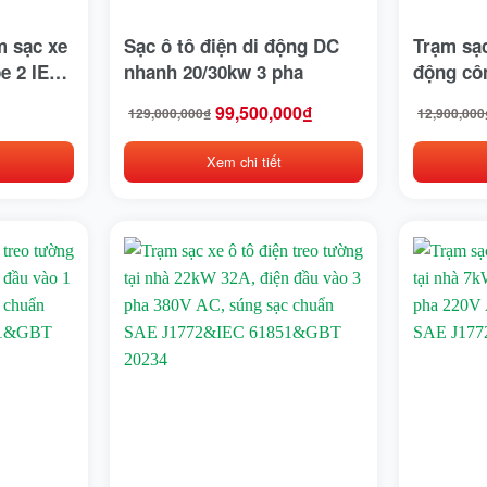
m sạc xe
Sạc ô tô điện di động DC
Trạm sạc
pe 2 IEC
nhanh 20/30kw 3 pha
động cô
fast
điện 16A
99,500,000
₫
129,000,000
₫
12,900,000
Giá
Giá
Giá
Giá
pha 380
gốc
hiện
gốc
hiện
chuẩn S
là:
tại
là:
tại
Xem chi tiết
129,000,000₫.
là:
12,900,00
là:
61851&G
99,500,000₫.
11,120,00