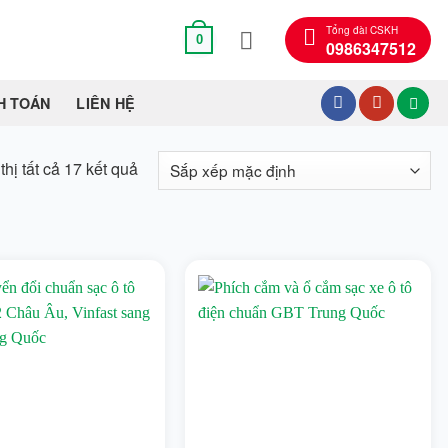
Tổng đài CSKH
0
0986347512
H TOÁN
LIÊN HỆ
thị tất cả 17 kết quả