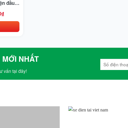
ện đầu
 2 súng
0
₫
 MỚI NHẤT
ư vấn tại đây!