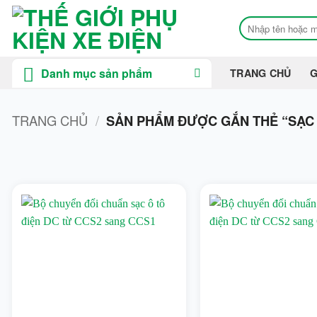
Bỏ
Tìm
qua
kiếm:
nội
dung
Danh mục sản phẩm
TRANG CHỦ
G
TRANG CHỦ
/
SẢN PHẨM ĐƯỢC GẮN THẺ “SẠC X
On sale