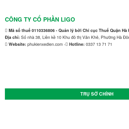
Tia Sáng
Toyota
CÔNG TY CỔ PHẦN LIGO
Tran E-car
Mã số thuế 0110336806 - Quản lý bởi Chi cục Thuế Quận Hà
Số nhà 38, Liền kề 10 Khu đô thị Văn Khê, Phường Hà Đô
Tùng Lâm
Địa chỉ:
phukienxedien.com -
0337 13 71 71
Website:
Hotline:
Veloce
Vespa
Vinfast
Vision
TRỤ SỞ CHÍNH
Volkswagen Group
Wuling
Xmen