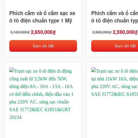
Detech
Phích cắm và ổ cắm sạc xe
Phích cắm và ổ cắ
Dibao
ô tô điện chuẩn type 1 Mỹ
ô tô điện chuẩn ty
Doosan
62196 Châu Âu, Vin
2,650,000
₫
2,590,000
₫
3,100,000
₫
2,980,000
₫
Giá
Giá
Giá
Giá
gốc
hiện
gốc
hiện
Dunlop
là:
tại
là:
tại
Xem chi tiết
Xem chi tiết
3,100,000₫.
là:
2,980,000₫.
là:
2,650,000₫.
2,590,000₫.
Eagle
Ezgo
Ford
General Motors
Genie
Giant
Habaco