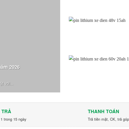
năm 2026
t với...
 TRẢ
THANH TOÁN
 1 trong 15 ngày
Trả tiền mặt, CK, trả gó