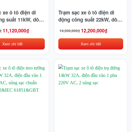
 xe ô tô điện di
Trạm sạc xe ô tô điện di
ng suất 11kW, dòng
động công suất 22kW, dòng
, điện đầu vào 3
điện 32A, điện đầu vào 3
11,120,000
₫
12,200,000
₫
₫
14,500,000
₫
Giá
Giá
V AC, súng sạc
pha 380V AC, súng sạc
gốc
hiện
AE J1772&IEC
chuẩn SAE J1772&IEC
là:
tại
Xem chi tiết
Xem chi tiết
0₫.
14,500,000₫.
là:
BT 20234
61851&GBT 20234
0₫.
12,200,000₫.