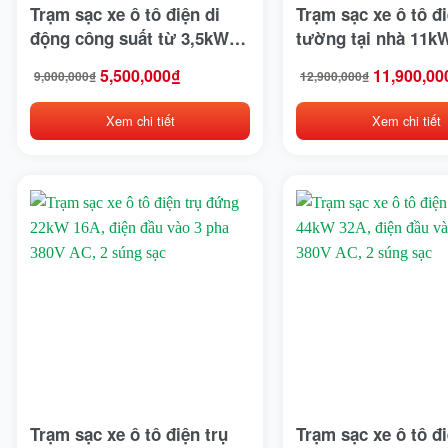
Hancook
Trạm sạc xe ô tô điện di
Trạm sạc xe ô tô đi
động công suất từ 3,5kW
tường tại nhà 11k
Hangcha
đến 7kW, dòng điện 8A –
điện đầu vào 1 pha
5,500,000
₫
11,900,00
9,000,000
₫
12,900,000
₫
Giá
Giá
Giá
Giá
10A – 13A – 16A có thể
AC, súng sạc chuẩ
Heli
gốc
hiện
gốc
hiện
điều chỉnh, điện đầu vào 1
J1772&IEC 61851
là:
tại
là:
tại
Xem chi tiết
Xem chi tiết
9,000,000₫.
là:
12,900,000₫.
là:
HKBike
pha 220V AC, súng sạc
5,500,000₫.
11,900,000₫.
chuẩn SAE J1772&IEC
Honda
61851&GBT 20234
Hyster
Hyundai
IRC
Jili
JLG
JVCEco
Trạm sạc xe ô tô điện trụ
Trạm sạc xe ô tô đi