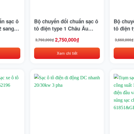
ẩn sạc ô
Bộ chuyển đổi chuẩn sạc ô
Bộ chuy
2 sang
tô điện type 1 Châu Âu
tô điện 
sang type 2 Mỹ
Vinfast
2,750,000
₫
3,760,000
₫
3,660,000
₫
Giá
Giá
Giá
Giá
Quốc
gốc
hiện
gốc
hiện
là:
tại
là:
tại
Xem chi tiết
3,760,000₫.
là:
3,660,000
là:
2,750,000₫.
2,500,000