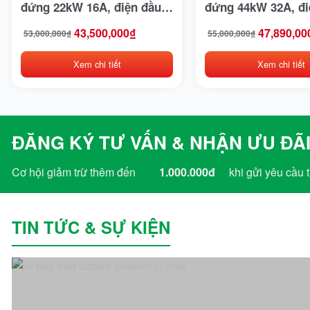
Kings Tire
đứng 22kW 16A, điện đầu
đứng 44kW 32A, đi
vào 3 pha 380V AC, 2 súng
vào 3 pha 380V AC,
43,500,000
₫
47,890,00
Komatsu
53,000,000
₫
55,000,000
₫
Giá
Giá
Giá
Giá
sạc
sạc
gốc
hiện
gốc
hiện
là:
tại
là:
tại
Kymco
Xem chi tiết
Xem chi tiết
53,000,000₫.
là:
55,000,000₫.
là:
43,500,000₫.
47,890,000₫.
Linde
Lonking
ĐĂNG KÝ TƯ VẤN & NHẬN ƯU ĐÃI
LVTong
Cơ hội giảm trừ thêm đến
1.000.000đ
khi gửi yêu cầu t
Maxxis
Michelin
TIN TỨC & SỰ KIỆN
Mikano
Mitsubishi
Nichiyu