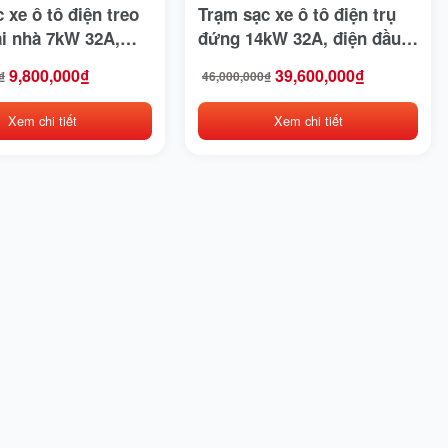
 xe ô tô điện treo
Trạm sạc xe ô tô điện trụ
ại nhà 7kW 32A,
đứng 14kW 32A, điện đầu
 vào 1 pha 220V
vào 1 pha 220V AC, 2 súng
9,800,000
₫
39,600,000
₫
₫
46,000,000
₫
Giá
Giá
g sạc chuẩn SAE
sạc
gốc
hiện
EC 61851&GBT
là:
tại
Xem chi tiết
Xem chi tiết
0₫.
46,000,000₫.
là:
₫.
39,600,000₫.