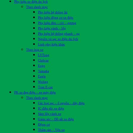
Phụ kiện xe điện du lịch
Theo danh mục
Phụ kiện hệ thống lái
Phụ kiện động cơ xe điện
Phụ kiện đèn – còi – gương
Phụ kiện vành – lốp
Phụ kiện hệ thống phanh – ga
Nguồn và sạc xe điện du lịch
Linh phụ kiện khác
Theo loại xe
LVTong
Clubcar
Ezgo
Yamaha
Eagle
Wuling
Tran E-car
PK xe đạp điện – xe máy điện
Theo danh mục
Các loại sạc – ổ nguồn – dây điện
IC điều tốc xe điện
Săm lốp vành xe
Giảm sóc – Đồ sắt xe điện
Động cơ
Thảm sàn – Yên xe