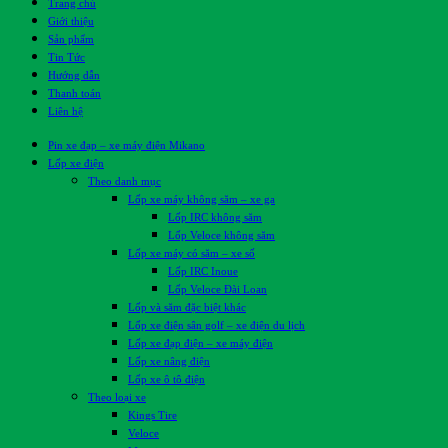
Trang chủ
Giới thiệu
Sản phẩm
Tin Tức
Hướng dẫn
Thanh toán
Liên hệ
Pin xe đạp – xe máy điện Mikano
Lốp xe điện
Theo danh mục
Lốp xe máy không săm – xe ga
Lốp IRC không săm
Lốp Veloce không săm
Lốp xe máy có săm – xe số
Lốp IRC Inoue
Lốp Veloce Đài Loan
Lốp và săm đặc biệt khác
Lốp xe điện sân golf – xe điện du lịch
Lốp xe đạp điện – xe máy điện
Lốp xe nâng điện
Lốp xe ô tô điện
Theo loại xe
Kings Tire
Veloce