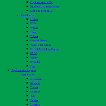
Phụ kiện vành – lốp
Nguồn và sạc xe ô tô điện
Linh phụ kiện khác
Theo loại xe
Vinfast
BYD
Wuling
Tesla
Toyota
General Motors
Volkswagen Group
SAIC-GM-Wuling Motors
BMW
Nissan
Hyundai
Ford
Phụ kiện xe nâng điện
Theo loại xe
Mitsubishi
Komatsu
Toyota
Noblelift
Yale
Doosan
Lonking