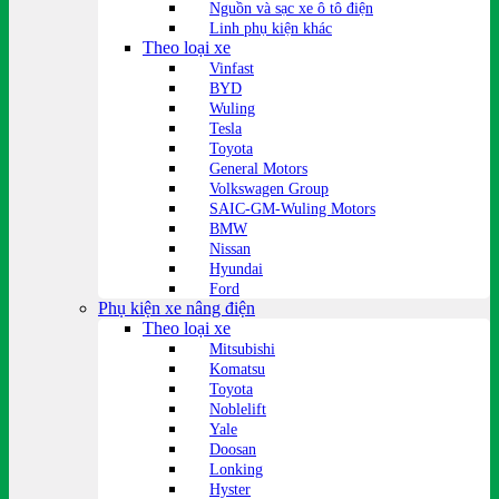
Nguồn và sạc xe ô tô điện
Linh phụ kiện khác
Theo loại xe
Vinfast
BYD
Wuling
Tesla
Toyota
General Motors
Volkswagen Group
SAIC-GM-Wuling Motors
BMW
Nissan
Hyundai
Ford
Phụ kiện xe nâng điện
Theo loại xe
Mitsubishi
Komatsu
Toyota
Noblelift
Yale
Doosan
Lonking
Hyster