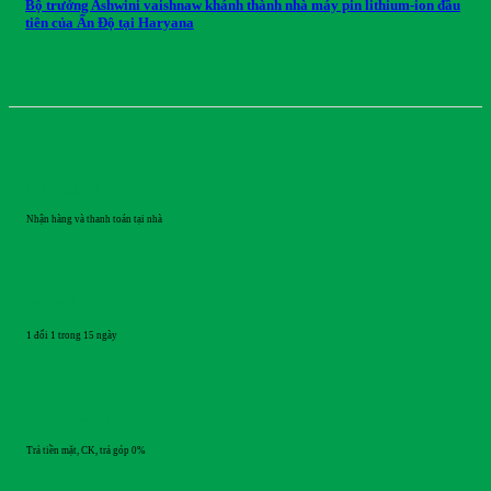
Bộ trưởng Ashwini vaishnaw khánh thành nhà máy pin lithium-ion đầu
tiên của Ấn Độ tại Haryana
GIAO HÀNG
Nhận hàng và thanh toán tại nhà
ĐỔI TRẢ
1 đổi 1 trong 15 ngày
THANH TOÁN
Trả tiền mặt, CK, trả góp 0%