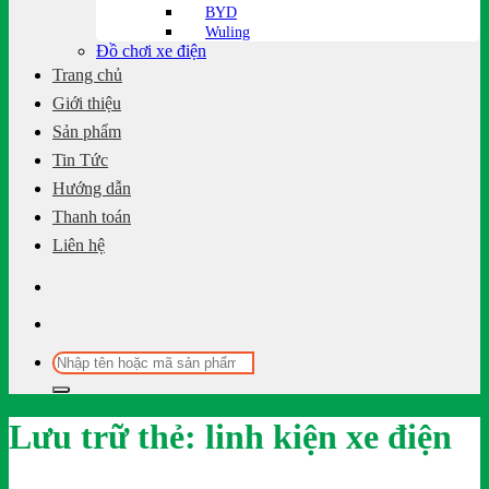
BYD
Wuling
Đồ chơi xe điện
Trang chủ
Giới thiệu
Sản phẩm
Tin Tức
Hướng dẫn
Thanh toán
Liên hệ
Tìm
kiếm:
Lưu trữ thẻ:
linh kiện xe điện