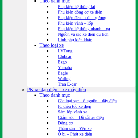
Theo danh mục
Phụ kiện hệ thống lái
Phụ kiện động cơ xe điện
Phụ kiện đèn – còi – gương
Phụ kiện vành – lốp
Phụ kiện hệ thống phanh – ga
Nguồn và sạc xe điện du lịch
Linh phụ kiện khác
Theo loại xe
LVTong
Clubcar
Ezgo
Yamaha
Eagle
Wuling
Tran E-car
PK xe đạp điện – xe máy điện
Theo danh mục
Các loại sạc – ổ nguồn – dây điện
IC điều tốc xe điện
Săm lốp vành xe
Giảm sóc – Đồ sắt xe điện
Động cơ
Thảm sàn – Yên xe
Ổ bi – Phớt xe điện