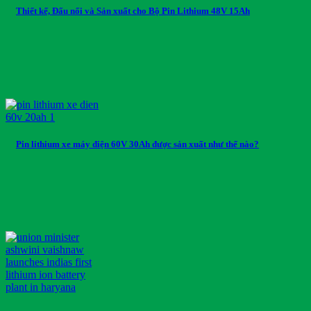
Thiết kế, Đấu nối và Sản xuất cho Bộ Pin Lithium 48V 15Ah
Pin lithium xe máy điện 60V 30Ah được sản xuất như thế nào?