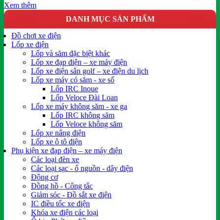
Xem thêm
DANH MỤC SẢN PHẨM
Đồ chơi xe điện
Lốp xe điện
Lốp và săm đặc biệt khác
Lốp xe đạp điện – xe máy điện
Lốp xe điện sân golf – xe điện du lịch
Lốp xe máy có săm - xe số
Lốp IRC Inoue
Lốp Veloce Đài Loan
Lốp xe máy không săm - xe ga
Lốp IRC không săm
Lốp Veloce không săm
Lốp xe nâng điện
Lốp xe ô tô điện
Phụ kiện xe đạp điện – xe máy điện
Các loại đèn xe
Các loại sạc - ổ nguồn - dây điện
Động cơ
Đồng hồ - Công tắc
Giảm sóc - Đồ sắt xe điện
IC điều tốc xe điện
Khóa xe điện các loại