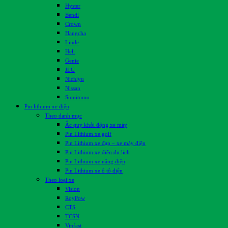
Hyster
Bendi
Crown
Hangcha
Linde
Heli
Genie
JLG
Nichiyu
Nissan
Sumitomo
Pin lithium xe điện
Theo danh mục
Ắc quy khởi động xe máy
Pin Lithium xe golf
Pin Lithium xe đạp – xe máy điện
Pin Lithium xe điện du lịch
Pin Lithium xe nâng điện
Pin Lithium xe ô tô điện
Theo loại xe
Vision
RoyPow
CTS
TCSN
Vinfast