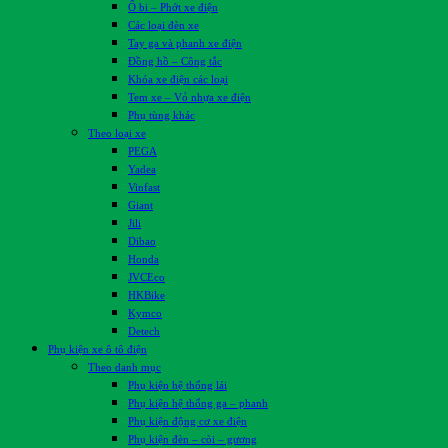
Ổ bi – Phớt xe điện
Các loại đèn xe
Tay ga và phanh xe điện
Đồng hồ – Công tắc
Khóa xe điện các loại
Tem xe – Vỏ nhựa xe điện
Phụ tùng khác
Theo loại xe
PEGA
Yadea
Vinfast
Giant
Jili
Dibao
Honda
JVCEco
HKBike
Kymco
Detech
Phụ kiện xe ô tô điện
Theo danh mục
Phụ kiện hệ thống lái
Phụ kiện hệ thống ga – phanh
Phụ kiện động cơ xe điện
Phụ kiện đèn – còi – gương