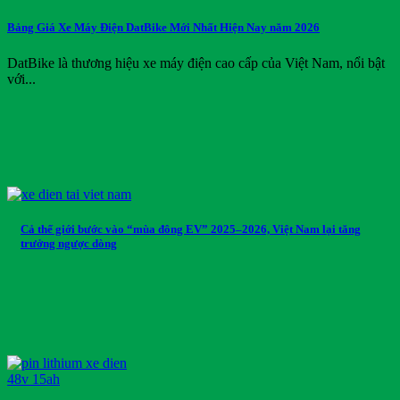
Bảng Giá Xe Máy Điện DatBike Mới Nhất Hiện Nay năm 2026
DatBike là thương hiệu xe máy điện cao cấp của Việt Nam, nổi bật
với...
Cả thế giới bước vào “mùa đông EV” 2025–2026, Việt Nam lại tăng
trưởng ngược dòng