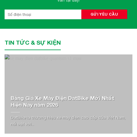
TIN TỨC & SỰ KIỆN
Bảng Giá Xe Máy Điện DatBike Mới Nhất
Hiện Nay năm 2026
DatBike là thương hiệu xe máy điện cao cấp của Việt Nam,
nổi bật với...