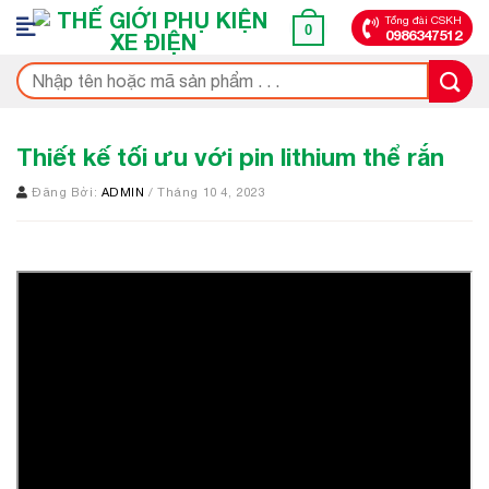
Bỏ
Tổng đài CSKH
0
0986347512
qua
nội
Tìm
dung
kiếm:
Thiết kế tối ưu với pin lithium thể rắn
Đăng Bởi:
ADMIN
/ Tháng 10 4, 2023