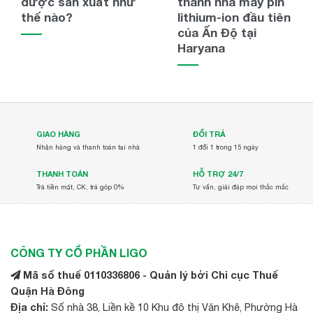
được sản xuất như
thành nhà máy pin
thế nào?
lithium-ion đầu tiên
của Ấn Độ tại
Haryana
GIAO HÀNG
ĐỔI TRẢ
Nhận hàng và thanh toán tại nhà
1 đổi 1 trong 15 ngày
THANH TOÁN
HỖ TRỢ 24/7
Trả tiền mặt, CK, trả góp 0%
Tư vấn, giải đáp mọi thắc mắc
CÔNG TY CỔ PHẦN LIGO
Mã số thuế 0110336806 - Quản lý bởi Chi cục Thuế
Quận Hà Đông
Địa chỉ:
Số nhà 38, Liền kề 10 Khu đô thị Văn Khê, Phường Hà