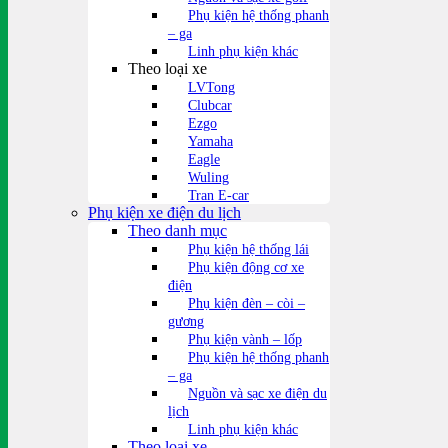
Phụ kiện hệ thống phanh
– ga
Linh phụ kiện khác
Theo loại xe
LVTong
Clubcar
Ezgo
Yamaha
Eagle
Wuling
Tran E-car
Phụ kiện xe điện du lịch
Theo danh mục
Phụ kiện hệ thống lái
Phụ kiện động cơ xe
điện
Phụ kiện đèn – còi –
gương
Phụ kiện vành – lốp
Phụ kiện hệ thống phanh
– ga
Nguồn và sạc xe điện du
lịch
Linh phụ kiện khác
Theo loại xe