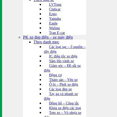
LVTong
Clubcar
Ezgo
Yamaha
Eagle
Wuling
Tran E-car
PK xe đạp điện – xe máy điện
Theo danh mục
Các loại sạc – ổ nguồn –
dây điện
IC điều tốc xe điện
Săm lốp vành xe
Giảm sóc – Đồ sắt xe
điện
Động cơ
Thảm sàn – Yên xe
Ổ bi – Phớt xe điện
Các loại đèn xe
Tay ga và phanh xe
điện
Đồng hồ – Công tắc
Khóa xe điện các loại
Tem xe – Vỏ nhựa xe