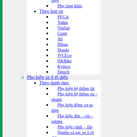
điện
Phụ tùng khác
Theo loại xe
PEGA
Yadea
Vinfast
Giant
Jili
Dibao
Honda
JVCEco
HKBike
Kymco
Detech
Phụ kiện xe ô tô điện
Theo danh mục
Phụ kiện hệ thống lái
Phụ kiện hệ thống ga –
phanh
Phụ kiện động cơ xe
điện
Phụ kiện đèn – còi –
gương
Phụ kiện vành – lốp
Nguồn và sạc xe ô tô