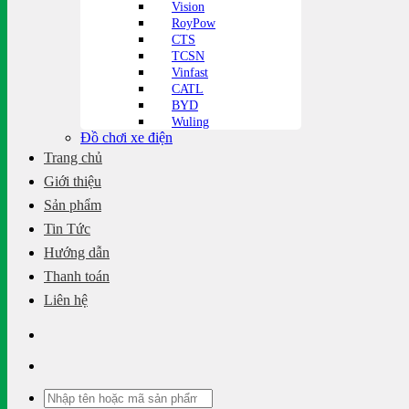
Vision
RoyPow
CTS
TCSN
Vinfast
CATL
BYD
Wuling
Đồ chơi xe điện
Trang chủ
Giới thiệu
Sản phẩm
Tin Tức
Hướng dẫn
Thanh toán
Liên hệ
Tìm