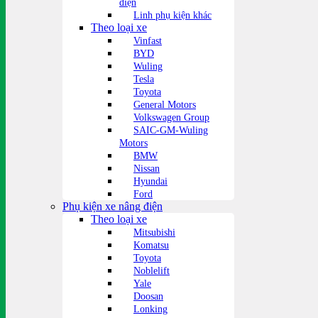
điện
Linh phụ kiện khác
Theo loại xe
Vinfast
BYD
Wuling
Tesla
Toyota
General Motors
Volkswagen Group
SAIC-GM-Wuling
Motors
BMW
Nissan
Hyundai
Ford
Phụ kiện xe nâng điện
Theo loại xe
Mitsubishi
Komatsu
Toyota
Noblelift
Yale
Doosan
Lonking