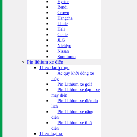
Hyster
Bendi
Crown
Hangcha
Linde
Heli
Genie
JLG
Nichiyu
Nissan
Sumitomo
Pin lithium xe điện
Theo danh mục
Ắc quy khởi động xe
máy
Pin Lithium xe golf
Pin Lithium xe đạp – xe
máy điện
Pin Lithium xe điện du
lịch
Pin Lithium xe nâng
điện
Pin Lithium xe ô tô
điện
Theo loại xe