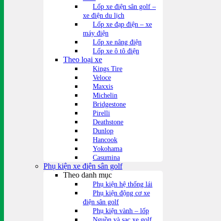
Lốp xe điện sân golf –
xe điện du lịch
Lốp xe đạp điện – xe
máy điện
Lốp xe nâng điện
Lốp xe ô tô điện
Theo loại xe
Kings Tire
Veloce
Maxxis
Michelin
Bridgestone
Pirelli
Deathstone
Dunlop
Hancook
Yokohama
Casumina
Phụ kiện xe điện sân golf
Theo danh mục
Phụ kiện hệ thống lái
Phụ kiện động cơ xe
điện sân golf
Phụ kiện vành – lốp
Nguồn và sạc xe golf