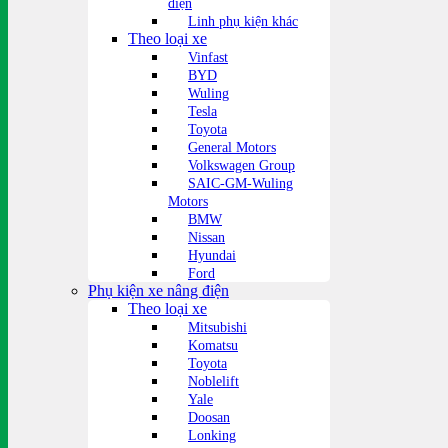
điện
Linh phụ kiện khác
Theo loại xe
Vinfast
BYD
Wuling
Tesla
Toyota
General Motors
Volkswagen Group
SAIC-GM-Wuling
Motors
BMW
Nissan
Hyundai
Ford
Phụ kiện xe nâng điện
Theo loại xe
Mitsubishi
Komatsu
Toyota
Noblelift
Yale
Doosan
Lonking