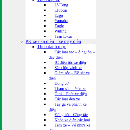
LVTong
Clubcar
Ezgo
Yamaha
Eagle
Wuling
Tran E-car
PK xe đạp điện – xe máy điện
Theo danh mục
Các loại sạc – ổ nguồn –
dây điện
IC điều tốc xe điện
Săm lốp vành xe
Giảm sóc – Đồ sắt xe
điện
Động cơ
Thảm sàn – Yên xe
Ổ bi – Phớt xe điện
Các loại đèn xe
Tay ga và phanh xe
điện
Đồng hồ – Công tắc
Khóa xe điện các loại
Tem xe – Vỏ nhựa xe