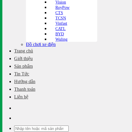
Vision
RoyPow
CTS
TCSN
Vinfast
CATL
BYD
Wuling
Đồ chơi xe điện
Trang chủ
Giới thiệu
Sản phẩm
Tin Tức
Hướng dẫn
Thanh toán
Liên hệ
Tìm