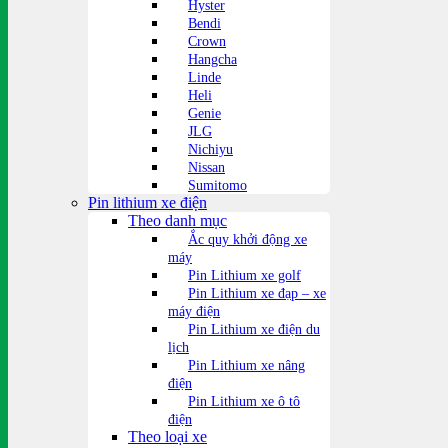
Hyster
Bendi
Crown
Hangcha
Linde
Heli
Genie
JLG
Nichiyu
Nissan
Sumitomo
Pin lithium xe điện
Theo danh mục
Ắc quy khởi động xe
máy
Pin Lithium xe golf
Pin Lithium xe đạp – xe
máy điện
Pin Lithium xe điện du
lịch
Pin Lithium xe nâng
điện
Pin Lithium xe ô tô
điện
Theo loại xe