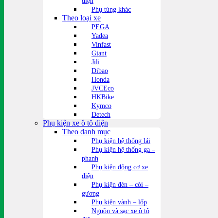
điện
Phụ tùng khác
Theo loại xe
PEGA
Yadea
Vinfast
Giant
Jili
Dibao
Honda
JVCEco
HKBike
Kymco
Detech
Phụ kiện xe ô tô điện
Theo danh mục
Phụ kiện hệ thống lái
Phụ kiện hệ thống ga –
phanh
Phụ kiện động cơ xe
điện
Phụ kiện đèn – còi –
gương
Phụ kiện vành – lốp
Nguồn và sạc xe ô tô