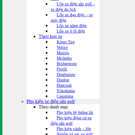
Lốp xe điện sân golf –
xe điện du lịch
Lốp xe đạp điện – xe
máy điện
Lốp xe nâng điện
Lốp xe ô tô điện
Theo loại xe
Kings Tire
Veloce
Maxxis
Michelin
Bridgestone
Pirelli
Deathstone
Dunlop
Hancook
Yokohama
Casumina
Phụ kiện xe điện sân golf
Theo danh mục
Phụ kiện hệ thống lái
Phụ kiện động cơ xe
điện sân golf
Phụ kiện vành – lốp
Nguồn và sạc xe golf