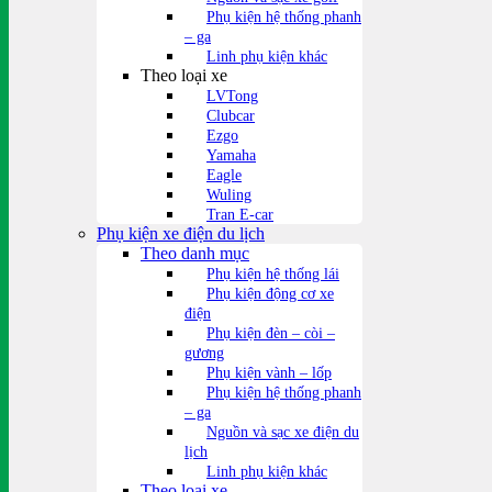
Phụ kiện hệ thống phanh
– ga
Linh phụ kiện khác
Theo loại xe
LVTong
Clubcar
Ezgo
Yamaha
Eagle
Wuling
Tran E-car
Phụ kiện xe điện du lịch
Theo danh mục
Phụ kiện hệ thống lái
Phụ kiện động cơ xe
điện
Phụ kiện đèn – còi –
gương
Phụ kiện vành – lốp
Phụ kiện hệ thống phanh
– ga
Nguồn và sạc xe điện du
lịch
Linh phụ kiện khác
Theo loại xe