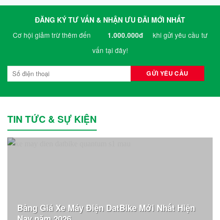
ĐĂNG KÝ TƯ VẤN & NHẬN ƯU ĐÃI MỚI NHẤT
Cơ hội giảm trừ thêm đến
khi gửi yêu cầu tư
1.000.000đ
vấn tại đây!
TIN TỨC & SỰ KIỆN
Bảng Giá Xe Máy Điện DatBike Mới Nhất Hiện
Nay năm 2026