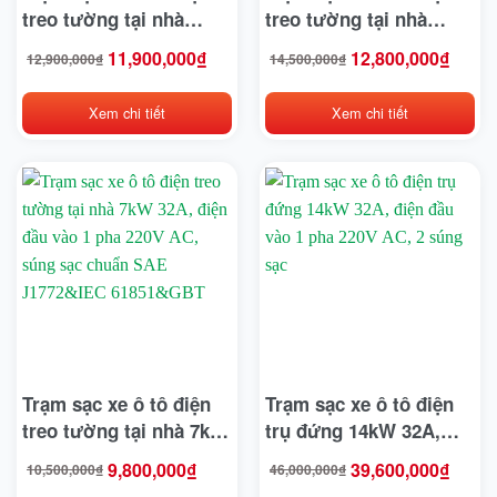
treo tường tại nhà
treo tường tại nhà
Toyota
11kW 16A, điện đầu vào
22kW 32A, điện đầu vào
11,900,000
₫
12,800,000
₫
12,900,000
₫
14,500,000
₫
Giá
Giá
Giá
Giá
1 pha 220V AC, súng
3 pha 380V AC, súng
gốc
hiện
gốc
hiện
Tran E-car
là:
tại
là:
tại
12,900,000₫.
là:
14,500,000₫.
là:
sạc chuẩn SAE
sạc chuẩn SAE
11,900,000₫.
12,800,000₫.
Xem chi tiết
Xem chi tiết
J1772&IEC 61851&GBT
J1772&IEC 61851&GBT
Tùng Lâm
20234
Veloce
Vespa
Vinfast
Vision
Volkswagen Group
Wuling
Trạm sạc xe ô tô điện
Trạm sạc xe ô tô điện
treo tường tại nhà 7kW
trụ đứng 14kW 32A,
Xmen
32A, điện đầu vào 1 pha
điện đầu vào 1 pha
9,800,000
₫
39,600,000
₫
10,500,000
₫
46,000,000
₫
Giá
Giá
Giá
Giá
220V AC, súng sạc
220V AC, 2 súng sạc
gốc
hiện
gốc
hiện
Yadea
là:
tại
là:
tại