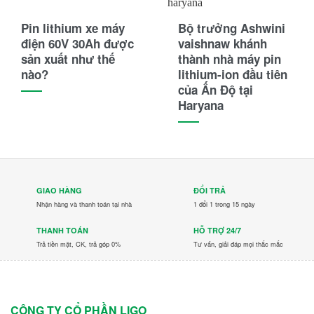
Pin lithium xe máy
Bộ trưởng Ashwini
điện 60V 30Ah được
vaishnaw khánh
sản xuất như thế
thành nhà máy pin
nào?
lithium-ion đầu tiên
của Ấn Độ tại
Haryana
GIAO HÀNG
ĐỔI TRẢ
Nhận hàng và thanh toán tại nhà
1 đổi 1 trong 15 ngày
THANH TOÁN
HỖ TRỢ 24/7
Trả tiền mặt, CK, trả góp 0%
Tư vấn, giải đáp mọi thắc mắc
CÔNG TY CỔ PHẦN LIGO