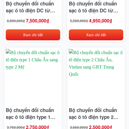
Bộ chuyển đổi chuẩn
Bộ chuyển đổi chuẩn
BMW
sạc ô tô điện DC từ
sạc ô tô điện DC từ
CCS2 sang CCS1
CCS2 sang GBT
7,500,000
₫
4,950,000
₫
Bridgestone
8,900,000
₫
5,500,000
₫
Giá
Giá
Giá
Giá
gốc
hiện
gốc
hiện
là:
tại
là:
tại
8,900,000₫.
là:
5,500,000₫.
là:
7,500,000₫.
4,950,000₫.
BYD
Xem chi tiết
Xem chi tiết
Casumina
CATL
Chengshin
Clubcar
Crown
CTS
Bộ chuyển đổi chuẩn
Bộ chuyển đổi chuẩn
Deestone
sạc ô tô điện type 1
sạc ô tô điện type 2
Châu Âu sang type 2
Châu Âu, Vinfast sang
Detech
2,750,000
₫
2,500,000
₫
3,760,000
₫
3,660,000
₫
Giá
Giá
Giá
Giá