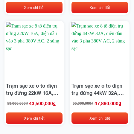
10,500,000₫.
là:
46,000,000₫.
là:
chuẩn SAE J1772&IEC
9,800,000₫.
39,600,000₫.
Xem chi tiết
Xem chi tiết
Yale
61851&GBT
Yamaha
Yokohama
Danh mục sản phẩm
Thẻ sản phẩm
Trạm sạc xe ô tô điện
Trạm sạc xe ô tô điện
trụ đứng 22kW 16A,
trụ đứng 44kW 32A,
điện đầu vào 3 pha
điện đầu vào 3 pha
43,500,000
₫
47,890,000
₫
53,000,000
₫
55,000,000
₫
Giá
Giá
Giá
Giá
380V AC, 2 súng sạc
380V AC, 2 súng sạc
gốc
hiện
gốc
hiện
là:
tại
là:
tại
53,000,000₫.
là:
55,000,000₫.
là:
43,500,000₫.
47,890,000₫.
Xem chi tiết
Xem chi tiết