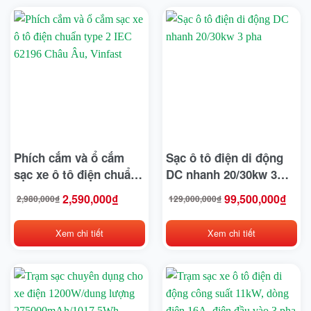
Hangcha
Heli
HKBike
Honda
Hyster
Phích cắm và ổ cắm
Sạc ô tô điện di động
Hyundai
sạc xe ô tô điện chuẩn
DC nhanh 20/30kw 3
type 2 IEC 62196 Châu
pha
IRC
2,590,000
₫
99,500,000
₫
2,980,000
₫
129,000,000
₫
Giá
Giá
Giá
Giá
Âu, Vinfast
gốc
hiện
gốc
hiện
là:
tại
là:
tại
Jili
2,980,000₫.
là:
129,000,000₫.
là:
2,590,000₫.
99,500,000₫.
Xem chi tiết
Xem chi tiết
JLG
JVCEco
Kings Tire