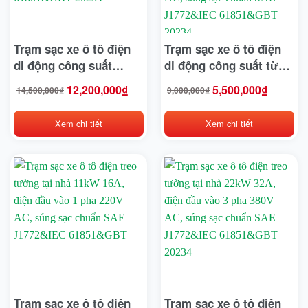
Nissan
Trạm sạc xe ô tô điện
Trạm sạc xe ô tô điện
Noblelift
di động công suất
di động công suất từ
PEGA
22kW, dòng điện 32A,
3,5kW đến 7kW, dòng
12,200,000
₫
5,500,000
₫
14,500,000
₫
9,000,000
₫
Giá
Giá
Giá
Giá
điện đầu vào 3 pha
điện 8A – 10A – 13A –
gốc
hiện
gốc
hiện
là:
tại
là:
tại
Pirelli
14,500,000₫.
là:
9,000,000₫.
là:
380V AC, súng sạc
16A có thể điều chỉnh,
12,200,000₫.
5,500,000₫.
Xem chi tiết
Xem chi tiết
chuẩn SAE J1772&IEC
điện đầu vào 1 pha
Rocket
61851&GBT 20234
220V AC, súng sạc
RoyPow
chuẩn SAE J1772&IEC
61851&GBT 20234
SAIC-GM-Wuling Motors
Sumitomo
TCSN
Tesla
Tia Sáng
Trạm sạc xe ô tô điện
Trạm sạc xe ô tô điện