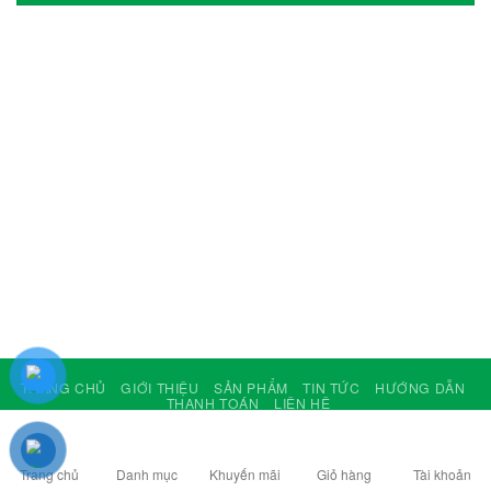
TRANG CHỦ
GIỚI THIỆU
SẢN PHẨM
TIN TỨC
HƯỚNG DẪN
THANH TOÁN
LIÊN HỆ
Copyright © 2018 - 2023
Thế Giới Phụ Kiện Xe Điện - Công Ty Cổ Phần LIGO -
www.phukienxedien.com - Thiết kế web & Vận hành bởi CÔNG NGHỆ VIỆT
JSC
Trang chủ
Danh mục
Khuyến mãi
Giỏ hàng
Tài khoản