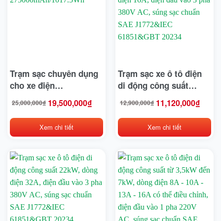
Komatsu
Kymco
Linde
Trạm sạc chuyên dụng
Trạm sạc xe ô tô điện
Lonking
cho xe điện
di động công suất
LVTong
1200W/dung lượng
11kW, dòng điện 16A,
19,500,000
₫
11,120,000
₫
25,000,000
₫
12,900,000
₫
Giá
Giá
Giá
Giá
275000mAh/1017.5Wh
điện đầu vào 3 pha
gốc
hiện
gốc
hiện
là:
tại
là:
tại
Maxxis
25,000,000₫.
là:
12,900,000₫.
là:
380V AC, súng sạc
19,500,000₫.
11,120,000₫.
Xem chi tiết
Xem chi tiết
chuẩn SAE J1772&IEC
Michelin
61851&GBT 20234
Mikano
Mitsubishi
Nichiyu
Ninja