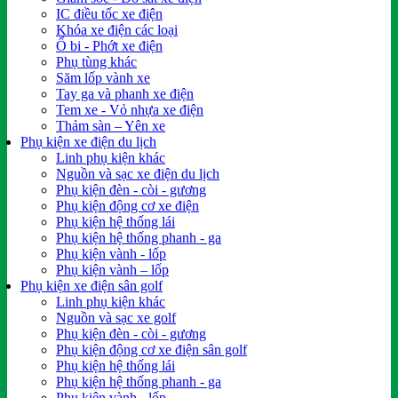
IC điều tốc xe điện
Khóa xe điện các loại
Ổ bi - Phớt xe điện
Phụ tùng khác
Săm lốp vành xe
Tay ga và phanh xe điện
Tem xe - Vỏ nhựa xe điện
Thảm sàn – Yên xe
Phụ kiện xe điện du lịch
Linh phụ kiện khác
Nguồn và sạc xe điện du lịch
Phụ kiện đèn - còi - gương
Phụ kiện động cơ xe điện
Phụ kiện hệ thống lái
Phụ kiện hệ thống phanh - ga
Phụ kiện vành - lốp
Phụ kiện vành – lốp
Phụ kiện xe điện sân golf
Linh phụ kiện khác
Nguồn và sạc xe golf
Phụ kiện đèn - còi - gương
Phụ kiện động cơ xe điện sân golf
Phụ kiện hệ thống lái
Phụ kiện hệ thống phanh - ga
Phụ kiện vành - lốp