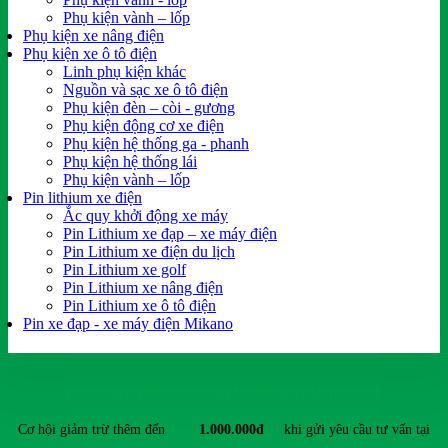
Phụ kiện vành – lốp
Phụ kiện xe nâng điện
Phụ kiện xe ô tô điện
Linh phụ kiện khác
Nguồn và sạc xe ô tô điện
Phụ kiện đèn – còi - gương
Phụ kiện động cơ xe điện
Phụ kiện hệ thống ga - phanh
Phụ kiện hệ thống lái
Phụ kiện vành – lốp
Pin lithium xe điện
Ắc quy khởi động xe máy
Pin Lithium xe đạp – xe máy điện
Pin Lithium xe điện du lịch
Pin Lithium xe golf
Pin Lithium xe nâng điện
Pin Lithium xe ô tô điện
Pin xe đạp - xe máy điện Mikano
ĐĂNG KÝ TƯ VẤN & NHẬN ƯU ĐÃI MỚI NHẤT
Cơ hội giảm trừ thêm đến
1.000.000đ
khi gửi yêu cầu tư vấn tại