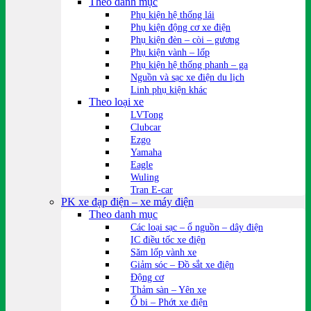
Theo danh mục
Phụ kiện hệ thống lái
Phụ kiện động cơ xe điện
Phụ kiện đèn – còi – gương
Phụ kiện vành – lốp
Phụ kiện hệ thống phanh – ga
Nguồn và sạc xe điện du lịch
Linh phụ kiện khác
Theo loại xe
LVTong
Clubcar
Ezgo
Yamaha
Eagle
Wuling
Tran E-car
PK xe đạp điện – xe máy điện
Theo danh mục
Các loại sạc – ổ nguồn – dây điện
IC điều tốc xe điện
Săm lốp vành xe
Giảm sóc – Đồ sắt xe điện
Động cơ
Thảm sàn – Yên xe
Ổ bi – Phớt xe điện