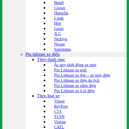
Bendi
Crown
Hangcha
Linde
Heli
Genie
JLG
Nichiyu
Nissan
Sumitomo
Pin lithium xe điện
Theo danh mục
Ắc quy khởi động xe máy
Pin Lithium xe golf
Pin Lithium xe đạp – xe máy điện
Pin Lithium xe điện du lịch
Pin Lithium xe nâng điện
Pin Lithium xe ô tô điện
Theo loại xe
Vision
RoyPow
CTS
TCSN
Vinfast
CATL