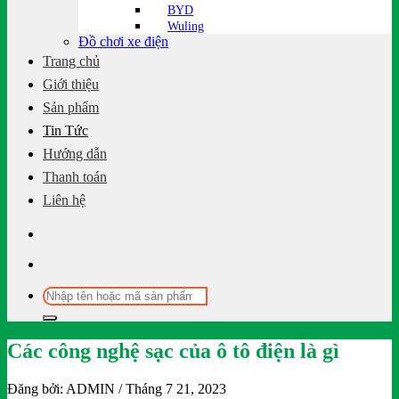
BYD
Wuling
Đồ chơi xe điện
Trang chủ
Giới thiệu
Sản phẩm
Tin Tức
Hướng dẫn
Thanh toán
Liên hệ
Tìm
kiếm:
Các công nghệ sạc của ô tô điện là gì
Đăng bởi:
ADMIN
/ Tháng 7 21, 2023