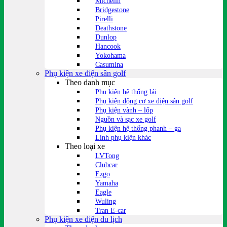
Michelin
Bridgestone
Pirelli
Deathstone
Dunlop
Hancook
Yokohama
Casumina
Phụ kiện xe điện sân golf
Theo danh mục
Phụ kiện hệ thống lái
Phụ kiện động cơ xe điện sân golf
Phụ kiện vành – lốp
Nguồn và sạc xe golf
Phụ kiện hệ thống phanh – ga
Linh phụ kiện khác
Theo loại xe
LVTong
Clubcar
Ezgo
Yamaha
Eagle
Wuling
Tran E-car
Phụ kiện xe điện du lịch