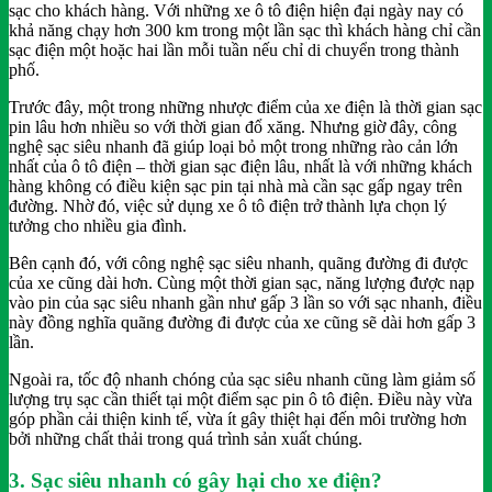
sạc cho khách hàng. Với những xe ô tô điện hiện đại ngày nay có
khả năng chạy hơn 300 km trong một lần sạc thì khách hàng chỉ cần
sạc điện một hoặc hai lần mỗi tuần nếu chỉ di chuyển trong thành
phố.
Trước đây, một trong những nhược điểm của xe điện là thời gian sạc
pin lâu hơn nhiều so với thời gian đổ xăng. Nhưng giờ đây, công
nghệ sạc siêu nhanh đã giúp loại bỏ một trong những rào cản lớn
nhất của ô tô điện – thời gian sạc điện lâu, nhất là với những khách
hàng không có điều kiện sạc pin tại nhà mà cần sạc gấp ngay trên
đường. Nhờ đó, việc sử dụng xe ô tô điện trở thành lựa chọn lý
tưởng cho nhiều gia đình.
Bên cạnh đó, với công nghệ sạc siêu nhanh, quãng đường đi được
của xe cũng dài hơn. Cùng một thời gian sạc, năng lượng được nạp
vào pin của sạc siêu nhanh gần như gấp 3 lần so với sạc nhanh, điều
này đồng nghĩa quãng đường đi được của xe cũng sẽ dài hơn gấp 3
lần.
Ngoài ra, tốc độ nhanh chóng của sạc siêu nhanh cũng làm giảm số
lượng trụ sạc cần thiết tại một điểm sạc pin ô tô điện. Điều này vừa
góp phần cải thiện kinh tế, vừa ít gây thiệt hại đến môi trường hơn
bởi những chất thải trong quá trình sản xuất chúng.
3. Sạc siêu nhanh có gây hại cho xe điện?