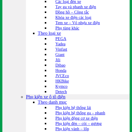
Các loại đèn xe
Tay ga và phanh xe điện
Đồng hồ – Công tắc
Khóa xe điện các loại
Tem xe – Vỏ nhựa xe điện
Phụ tùng khác
Theo loại xe
PEGA
Yadea
Vinfast
Giant
Jili
Dibao
Honda
JVCEco
HKBike
Kymco
Detech
Phụ kiện xe ô tô điện
Theo danh mục
Phụ kiện hệ thống lái
Phụ kiện hệ thống ga – phanh
Phụ kiện động cơ xe điện
Phụ kiện đèn – còi – gương
Phụ kiện vành – lốp