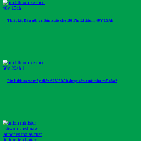
Thiết kế, Đấu nối và Sản xuất cho Bộ Pin Lithium 48V 15Ah
Pin lithium xe máy điện 60V 30Ah được sản xuất như thế nào?