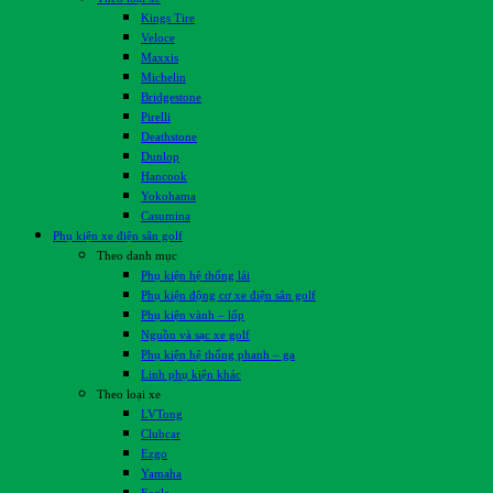
Kings Tire
Veloce
Maxxis
Michelin
Bridgestone
Pirelli
Deathstone
Dunlop
Hancook
Yokohama
Casumina
Phụ kiện xe điện sân golf
Theo danh mục
Phụ kiện hệ thống lái
Phụ kiện động cơ xe điện sân golf
Phụ kiện vành – lốp
Nguồn và sạc xe golf
Phụ kiện hệ thống phanh – ga
Linh phụ kiện khác
Theo loại xe
LVTong
Clubcar
Ezgo
Yamaha