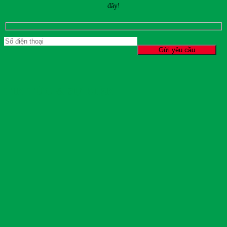
đây!
TIN TỨC & SỰ KIỆN