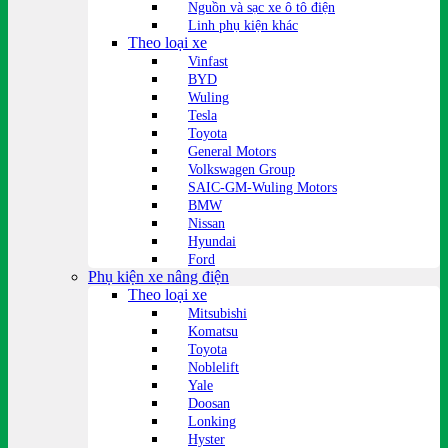
Nguồn và sạc xe ô tô điện
Linh phụ kiện khác
Theo loại xe
Vinfast
BYD
Wuling
Tesla
Toyota
General Motors
Volkswagen Group
SAIC-GM-Wuling Motors
BMW
Nissan
Hyundai
Ford
Phụ kiện xe nâng điện
Theo loại xe
Mitsubishi
Komatsu
Toyota
Noblelift
Yale
Doosan
Lonking
Hyster