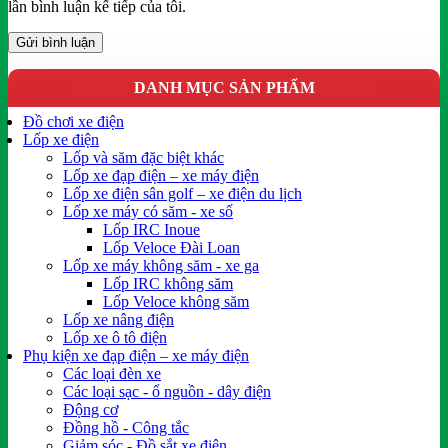
lần bình luận kế tiếp của tôi.
DANH MỤC SẢN PHẨM
Đồ chơi xe điện
Lốp xe điện
Lốp và săm đặc biệt khác
Lốp xe đạp điện – xe máy điện
Lốp xe điện sân golf – xe điện du lịch
Lốp xe máy có săm - xe số
Lốp IRC Inoue
Lốp Veloce Đài Loan
Lốp xe máy không săm - xe ga
Lốp IRC không săm
Lốp Veloce không săm
Lốp xe nâng điện
Lốp xe ô tô điện
Phụ kiện xe đạp điện – xe máy điện
Các loại đèn xe
Các loại sạc - ổ nguồn - dây điện
Động cơ
Đồng hồ - Công tắc
Giảm sóc - Đồ sắt xe điện