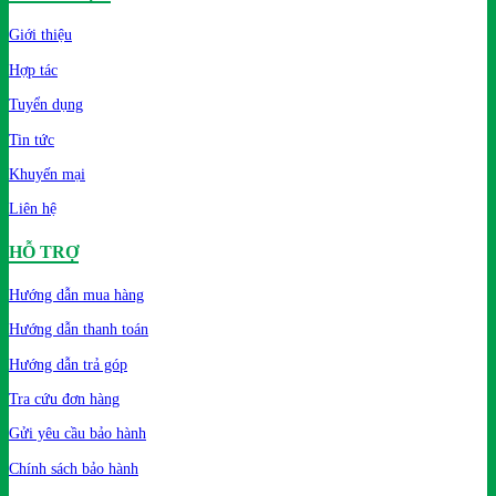
Giới thiệu
Hợp tác
Tuyển dụng
Tin tức
Khuyến mại
Liên hệ
HỖ TRỢ
Hướng dẫn mua hàng
Hướng dẫn thanh toán
Hướng dẫn trả góp
Tra cứu đơn hàng
Gửi yêu cầu bảo hành
Chính sách bảo hành