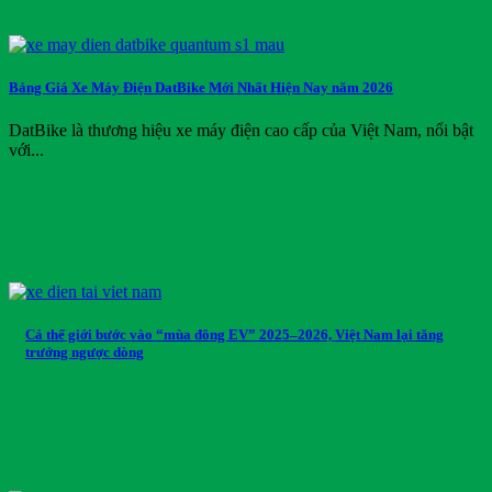
Bảng Giá Xe Máy Điện DatBike Mới Nhất Hiện Nay năm 2026
DatBike là thương hiệu xe máy điện cao cấp của Việt Nam, nổi bật
với...
Cả thế giới bước vào “mùa đông EV” 2025–2026, Việt Nam lại tăng
trưởng ngược dòng