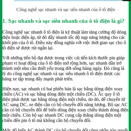
Công nghệ sạc nhanh và sạc siêu nhanh của ô tô điện
1. Sạc nhanh và sạc siêu nhanh của ô tô điện là gì?
Công nghệ sạc nhanh ô tô điện là kỹ thuật làm tăng cường độ dòng
điện hoặc điện áp, từ đó đẩy nhanh tốc độ nạp năng lượng cho các
khối pin của ô tô. Điều này đồng nghĩa với việc thời gian sạc cho ô
tô điện sẽ được rút ngắn lại.
Với những tiến bộ đạt được trong việc cải tiến kích thước pin giúp
phạm vi hoạt động của ô tô điện mở rộng hơn, sạc nhanh dần trở
thành một nhu cầu thiết yếu trong đời sống hàng ngày. Đó cũng là
lý do công nghệ sạc nhanh và sạc siêu nhanh ô tô điện được các
hãng xe tập trung đẩy mạnh phát triển.
Hiện nay, sạc nhanh có hai phiên bản là sạc bằng dòng điện xoay
chiều (AC) và sạc bằng dòng điện một chiều (DC). Ắc quy ô tô
điện phải được sạc bằng dòng điện một chiều, do đó, để chuyển từ
AC sang DC, xe điện cần có bộ chuyển đổi năng lượng. Bộ sạc AC
cần có bộ chuyển đổi để biến dòng điện xoay chiều thành dòng điện
một chiều. Còn bộ sạc nhanh DC cung cấp thẳng dòng điện một
chiều đến pin ô tô mà không cần bộ chuyển đổi.
Mức độ biến AC thành DC của bộ chuyển đổi cũng phần nào quyết