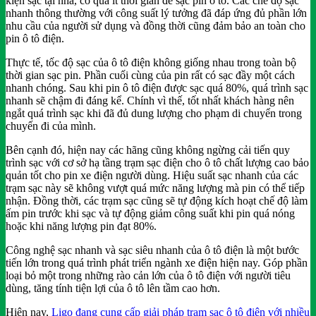
kiện sạc tại nhà, có quá ít thời gian để sạc pin ô tô. Các chế độ sạc
nhanh thông thường với công suất lý tưởng đã đáp ứng đủ phần lớn
nhu cầu của người sử dụng và đồng thời cũng đảm bảo an toàn cho
pin ô tô điện.
Thực tế, tốc độ sạc của ô tô điện không giống nhau trong toàn bộ
thời gian sạc pin. Phần cuối cùng của pin rất có sạc đầy một cách
nhanh chóng. Sau khi pin ô tô điện được sạc quá 80%, quá trình sạc
nhanh sẽ chậm đi đáng kể. Chính vì thế, tốt nhất khách hàng nên
ngắt quá trình sạc khi đã đủ dung lượng cho phạm di chuyển trong
chuyến đi của mình.
Bên cạnh đó, hiện nay các hãng cũng không ngừng cải tiến quy
trình sạc với cơ sở hạ tầng trạm sạc điện cho ô tô chất lượng cao bảo
quản tốt cho pin xe điện người dùng. Hiệu suất sạc nhanh của các
trạm sạc này sẽ không vượt quá mức năng lượng mà pin có thể tiếp
nhận. Đồng thời, các trạm sạc cũng sẽ tự động kích hoạt chế độ làm
ấm pin trước khi sạc và tự động giảm công suất khi pin quá nóng
hoặc khi năng lượng pin đạt 80%.
Công nghệ sạc nhanh và sạc siêu nhanh của ô tô điện là một bước
tiến lớn trong quá trình phát triển ngành xe điện hiện nay. Góp phần
loại bỏ một trong những rào cản lớn của ô tô điện với người tiêu
dùng, tăng tính tiện lợi của ô tô lên tầm cao hơn.
Hiện nay,
Ligo đang cung cấp giải pháp trạm sạc ô tô điện với nhiều