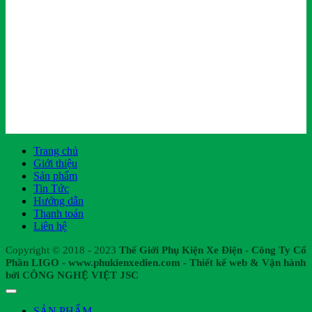
Trang chủ
Giới thiệu
Sản phẩm
Tin Tức
Hướng dẫn
Thanh toán
Liên hệ
Copyright © 2018 - 2023
Thế Giới Phụ Kiện Xe Điện - Công Ty Cổ
Phần LIGO - www.phukienxedien.com - Thiết kế web & Vận hành
bởi CÔNG NGHỆ VIỆT JSC
SẢN PHẨM