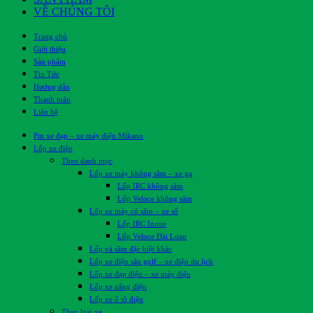
VỀ CHÚNG TÔI
Trang chủ
Giới thiệu
Sản phẩm
Tin Tức
Hướng dẫn
Thanh toán
Liên hệ
Pin xe đạp – xe máy điện Mikano
Lốp xe điện
Theo danh mục
Lốp xe máy không săm – xe ga
Lốp IRC không săm
Lốp Veloce không săm
Lốp xe máy có săm – xe số
Lốp IRC Inoue
Lốp Veloce Đài Loan
Lốp và săm đặc biệt khác
Lốp xe điện sân golf – xe điện du lịch
Lốp xe đạp điện – xe máy điện
Lốp xe nâng điện
Lốp xe ô tô điện
Theo loại xe