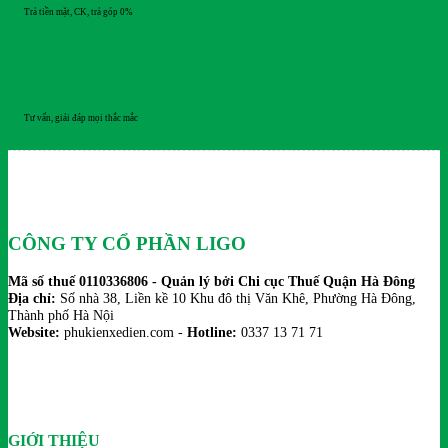
Trả tiền mặt, CK, trả góp 0%
HỖ TRỢ 24/7
Tư vấn, giải đáp mọi thắc mắc
CÔNG TY CỔ PHẦN LIGO
Mã số thuế 0110336806 - Quản lý bởi Chi cục Thuế Quận Hà Đông
Địa chỉ:
Số nhà 38, Liền kề 10 Khu đô thị Văn Khê, Phường Hà Đông,
Thành phố Hà Nội
Website:
phukienxedien.com -
Hotline:
0337 13 71 71
GIỚI THIỆU