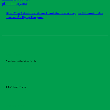
Bộ trưởng Ashwini vaishnaw khánh thành nhà máy pin lithium-ion đầu
tiên của Ấn Độ tại Haryana
GIAO HÀNG
Nhận hàng và thanh toán tại nhà
ĐỔI TRẢ
1 đổi 1 trong 15 ngày
THANH TOÁN