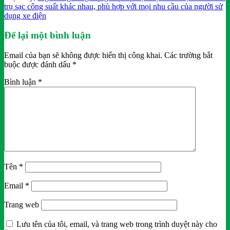
trụ sạc công suất khác nhau, phù hợp với mọi nhu cầu của người sử
dụng xe điện
Để lại một bình luận
Email của bạn sẽ không được hiển thị công khai.
Các trường bắt
buộc được đánh dấu
*
Bình luận
*
Tên
*
Email
*
Trang web
Lưu tên của tôi, email, và trang web trong trình duyệt này cho