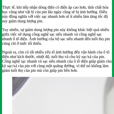
Thực tế, khi tiếp nhận dòng điện có điện áp cao hơn, tính chất hóa
học cũng như vật lý của pin lâu ngày cũng sẽ bị ảnh hưởng. Điều
này đồng nghĩa với việc sạc nhanh hơn sẽ ít nhiều làm tăng tốc độ
suy giảm dung lượng pin.
Tuy nhiên, sự giảm dung lượng pin này không khác biệt quá nhiều
giữa việc sử dụng công nghệ sạc siêu nhanh và công nghệ sạc
nhanh ô tô điện. Ảnh hưởng của bộ sạc siêu nhanh đến tuổi thọ pin
cũng chỉ ở mức tối thiểu.
Ngoài ra, còn có rất nhiều yếu tố ảnh hưởng đến vận hành của ô tô
điện như kích thước, nhiệt độ, tuổi thọ và chu kỳ sạc/xả của pin.
Công nghệ sạc nhanh và sạc siêu nhanh của ô tô điện giúp giảm chu
kỳ sạc/xả của pin với cùng một quãng đường, vì thế nó không làm
giảm tuổi thọ của pin mà còn giúp pin bền hơn.