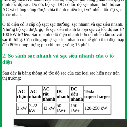
định tốc độ sạc. Do đó, bộ sạc DC có tốc độ sạc nhanh hơn bộ sạc
AC và chúng cũng được chia thành nhiều loại với nhiều tốc độ sạc
khác nhau.
Ô tô điện có 3 cấp độ sạc: sạc thường, sạc nhanh và sạc siêu nhanh.
Những bộ sạc được gọi là sạc siêu nhanh là loại sạc có tốc độ sạc từ
100 kW trở lên. Sạc nhanh ô tô điện nhanh hơn rất nhiều lần so với
sạc thường. Còn công nghệ sạc siêu nhanh có thể giúp ô tô điện nạp
đến 80% dung lượng pin chỉ trong vòng 15 phút.
2. So sánh sạc nhanh và sạc siêu nhanh của ô tô
điện
Sau đây là bảng thông số tốc độ sạc của các loại sạc hiện nay trên
thị trường:
AC
DC
AC
AC
DC
Tesla
rất
siêu
chậm
nhanh
nhanh
supercharger
nhanh
nhanh
7-22
50
150
3 kW
43 kW
120-250 kW
kW
kW+
kW+