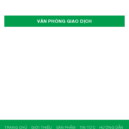
VĂN PHÒNG GIAO DỊCH
TRANG CHỦ
GIỚI THIỆU
SẢN PHẨM
TIN TỨC
HƯỚNG DẪN