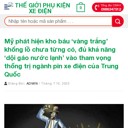
Bỏ
Tổng đài CSKH
0
0986347512
qua
nội
Tìm
dung
kiếm:
Mỹ phát hiện kho báu ‘vàng trắng’
khổng lồ chưa từng có, đủ khả năng
‘dội gáo nước lạnh’ vào tham vọng
thống trị ngành pin xe điện của Trung
Quốc
Đăng Bởi:
ADMIN
/ Tháng 7 10, 2023