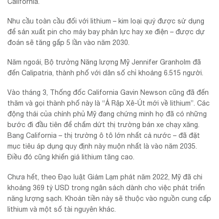
California.
Nhu cầu toàn cầu đối với lithium – kim loại quý được sử dụng
để sản xuất pin cho máy bay phản lực hay xe điện – được dự
đoán sẽ tăng gấp 5 lần vào năm 2030.
Năm ngoái, Bộ trưởng Năng lượng Mỹ Jennifer Granholm đã
đến Calipatria, thành phố với dân số chỉ khoảng 6.515 người.
Vào tháng 3, Thống đốc California Gavin Newson cũng đã đến
thăm và gọi thành phố này là “Ả Rập Xê-Út mới về lithium”. Các
động thái của chính phủ Mỹ đang chứng minh họ đã có những
bước đi đầu tiên để chấm dứt thị trường bán xe chạy xăng.
Bang California – thị trường ô tô lớn nhất cả nước – đã đặt
mục tiêu áp dụng quy định này muộn nhất là vào năm 2035.
Điều đó cũng khiến giá lithium tăng cao.
Chưa hết, theo Đạo luật Giảm Lạm phát năm 2022, Mỹ đã chi
khoảng 369 tỷ USD trong ngân sách dành cho việc phát triển
năng lượng sạch. Khoản tiền này sẽ thuộc vào nguồn cung cấp
lithium và một số tài nguyên khác.