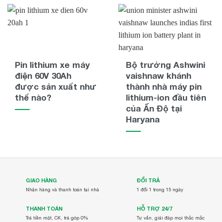
Pin lithium xe máy
Bộ trưởng Ashwini
điện 60V 30Ah
vaishnaw khánh
được sản xuất như
thành nhà máy pin
thế nào?
lithium-ion đầu tiên
của Ấn Độ tại
Haryana
GIAO HÀNG
ĐỔI TRẢ
Nhận hàng và thanh toán tại nhà
1 đổi 1 trong 15 ngày
THANH TOÁN
HỖ TRỢ 24/7
Trả tiền mặt, CK, trả góp 0%
Tư vấn, giải đáp mọi thắc mắc