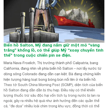
Biển hồ Salton, Mỹ đang nắm giữ một mỏ “vàng
trắng” khổng lồ, có thể giúp Mỹ “xoay chuyển tình
thế” trong cuộc chiến pin xe điện.
Maria Nava-Froelich, Thị trưởng thành phố Calipatria, bang
California, đang nhìn về phía biển hồ Salton – nơi lấy nước từ
dòng sông Colorado đang dần cạn kiệt. Bà đang chứng kiến
hiện tượng hàng loạt bong bóng bùn nổi lên ở rìa biển hồ.
Theo tờ South China Morning Post (SCMP), diện tích của biển
hồ Salton đang dần dần bị thu hẹp. Điều này có thể khiến
lượng thuốc trừ sâu độc hại vốn tích tụ trong nước bị lan ra
ngoài, gây ra nhiều hệ quả như ảnh hưởng đến các quần thể
cá, “đe dọa” nhiều loài chim trong khu vực, đồng thời có thể