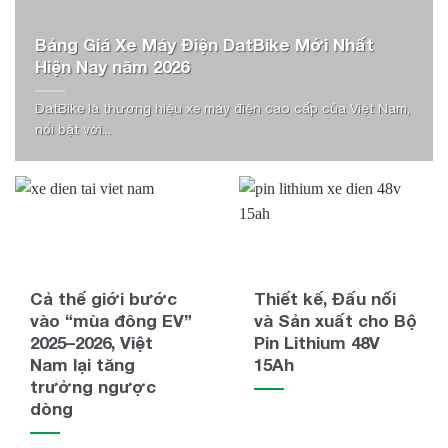
Bảng Giá Xe Máy Điện DatBike Mới Nhất
Hiện Nay năm 2026
DatBike là thương hiệu xe máy điện cao cấp của Việt Nam,
nổi bật với...
Cả thế giới bước
Thiết kế, Đấu nối
vào “mùa đông EV”
và Sản xuất cho Bộ
2025–2026, Việt
Pin Lithium 48V
Nam lại tăng
15Ah
trưởng ngược
dòng