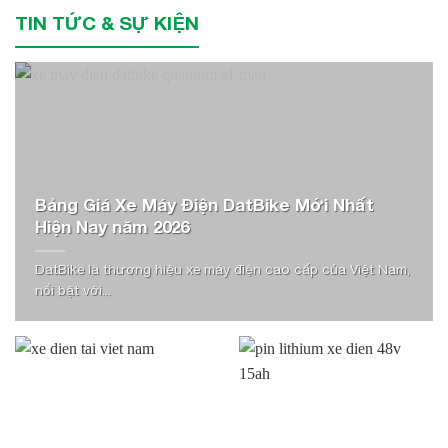
TIN TỨC & SỰ KIỆN
Bảng Giá Xe Máy Điện DatBike Mới Nhất
Hiện Nay năm 2026
DatBike là thương hiệu xe máy điện cao cấp của Việt Nam,
nổi bật với...