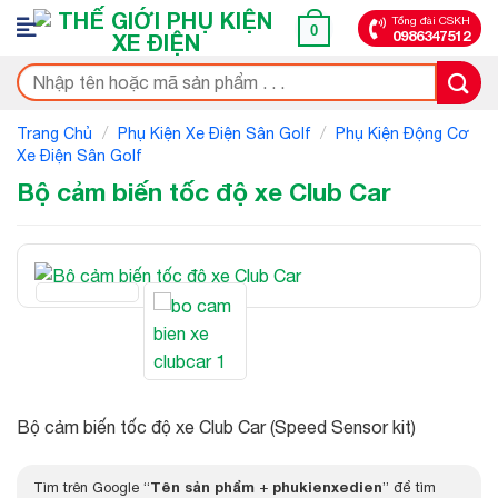
Bỏ
Tổng đài CSKH
0
0986347512
qua
nội
Tìm
dung
kiếm:
/
/
Trang Chủ
Phụ Kiện Xe Điện Sân Golf
Phụ Kiện Động Cơ
Xe Điện Sân Golf
Bộ cảm biến tốc độ xe Club Car
Bộ cảm biến tốc độ xe Club Car (Speed Sensor kit)
Tên sản phẩm
phukienxedien
Tìm trên Google “
+
” để tìm