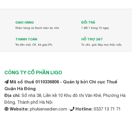
GIAO HÀNG
ĐỔI TRẢ
Nhận hàng và thanh toán tại nhà
1 đổi 1 trong 15 ngày
THANH TOÁN
HỖ TRỢ 24/7
Trả tiền mặt, CK, trả góp 0%
Tư vấn, giải đáp mọi thắc mắc
CÔNG TY CỔ PHẦN LIGO
Mã số thuế 0110336806 - Quản lý bởi Chi cục Thuế
Quận Hà Đông
Địa chỉ:
Số nhà 38, Liền kề 10 Khu đô thị Văn Khê, Phường Hà
Đông, Thành phố Hà Nội
Website:
phukienxedien.com -
Hotline:
0337 13 71 71