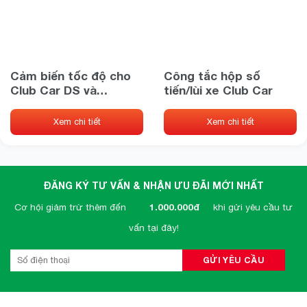
Cảm biến tốc độ cho
Công tắc hộp số
Club Car DS và
tiến/lùi xe Club Car
Precedent từ năm
2004 trở lên PN
Xem chi tiết
Xem chi tiết
102265601
ĐĂNG KÝ TƯ VẤN & NHẬN ƯU ĐÃI MỚI NHẤT
Cơ hội giảm trừ thêm đến
1.000.000đ
khi gửi yêu cầu tư
vấn tại đây!