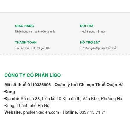
GIAO HÀNG
ĐỔI TRẢ
Nhận hàng và thanh toán tại nhà
1 đổi 1 trong 15 ngày
THANH TOÁN
HỖ TRỢ 24/7
Trả tiền mặt, CK, trả góp 0%
Tư vấn, giải đáp mọi thắc mắc
CÔNG TY CỔ PHẦN LIGO
Mã số thuế 0110336806 - Quản lý bởi Chi cục Thuế Quận Hà
Đông
Số nhà 38, Liền kề 10 Khu đô thị Văn Khê, Phường Hà
Địa chỉ:
Đông, Thành phố Hà Nội
phukienxedien.com -
0337 13 71 71
Website:
Hotline: