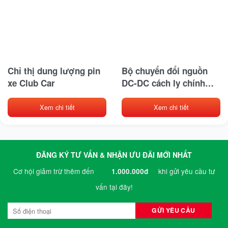
Chỉ thị dung lượng pin
Bộ chuyển đổi nguồn
xe Club Car
DC-DC cách ly chính
xác PN 103700302
Xem chi tiết
Xem chi tiết
ĐĂNG KÝ TƯ VẤN & NHẬN ƯU ĐÃI MỚI NHẤT
Cơ hội giảm trừ thêm đến
khi gửi yêu cầu tư
1.000.000đ
vấn tại đây!