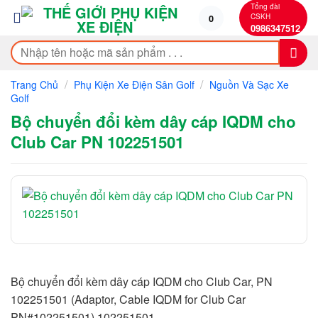
Bỏ
Tổng đài
CSKH
0
qua
0986347512
nội
Tìm
dung
kiếm:
/
/
Trang Chủ
Phụ Kiện Xe Điện Sân Golf
Nguồn Và Sạc Xe
Golf
Bộ chuyển đổi kèm dây cáp IQDM cho
Club Car PN 102251501
Bộ chuyển đổi kèm dây cáp IQDM cho Club Car, PN
102251501 (Adaptor, Cable IQDM for Club Car
PN#102251501) 102251501