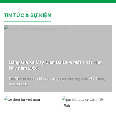
TIN TỨC & SỰ KIỆN
Bảng Giá Xe Máy Điện DatBike Mới Nhất Hiện
Nay năm 2026
DatBike là thương hiệu xe máy điện cao cấp của Việt Nam,
nổi bật với...