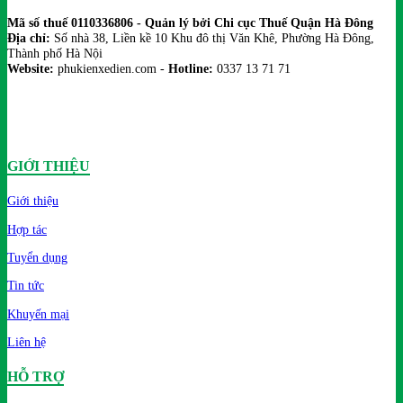
Mã số thuế 0110336806 - Quản lý bởi Chi cục Thuế Quận Hà Đông
Địa chỉ:
Số nhà 38, Liền kề 10 Khu đô thị Văn Khê, Phường Hà Đông,
Thành phố Hà Nội
Website:
phukienxedien.com -
Hotline:
0337 13 71 71
GIỚI THIỆU
Giới thiệu
Hợp tác
Tuyển dụng
Tin tức
Khuyến mại
Liên hệ
HỖ TRỢ