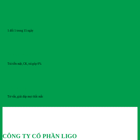
ĐỔI TRẢ
1 đổi 1 trong 15 ngày
THANH TOÁN
Trả tiền mặt, CK, trả góp 0%
HỖ TRỢ 24/7
Tư vấn, giải đáp mọi thắc mắc
CÔNG TY CỔ PHẦN LIGO