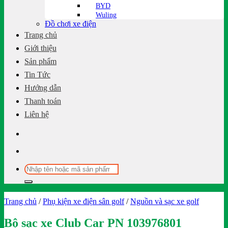
BYD
Wuling
Đồ chơi xe điện
Trang chủ
Giới thiệu
Sản phẩm
Tin Tức
Hướng dẫn
Thanh toán
Liên hệ
Tìm
kiếm:
Trang chủ
/
Phụ kiện xe điện sân golf
/
Nguồn và sạc xe golf
Bộ sạc xe Club Car PN 103976801