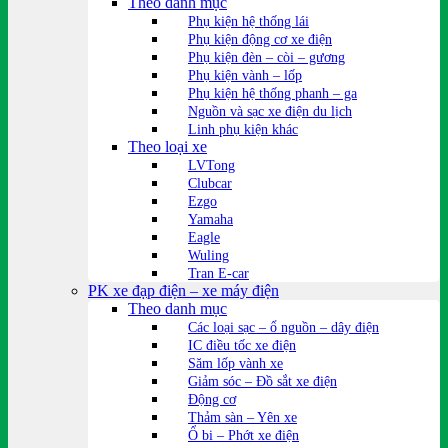
Theo danh mục
Phụ kiện hệ thống lái
Phụ kiện động cơ xe điện
Phụ kiện đèn – còi – gương
Phụ kiện vành – lốp
Phụ kiện hệ thống phanh – ga
Nguồn và sạc xe điện du lịch
Linh phụ kiện khác
Theo loại xe
LVTong
Clubcar
Ezgo
Yamaha
Eagle
Wuling
Tran E-car
PK xe đạp điện – xe máy điện
Theo danh mục
Các loại sạc – ổ nguồn – dây điện
IC điều tốc xe điện
Săm lốp vành xe
Giảm sóc – Đồ sắt xe điện
Động cơ
Thảm sàn – Yên xe
Ổ bi – Phớt xe điện