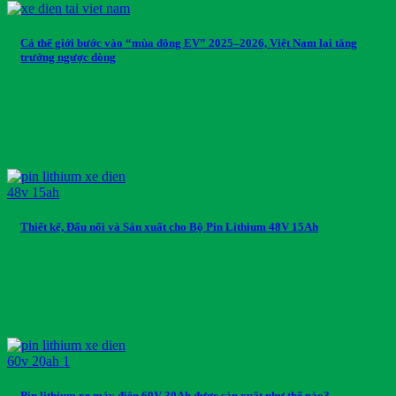
Cả thế giới bước vào “mùa đông EV” 2025–2026, Việt Nam lại tăng
trưởng ngược dòng
Thiết kế, Đấu nối và Sản xuất cho Bộ Pin Lithium 48V 15Ah
Pin lithium xe máy điện 60V 30Ah được sản xuất như thế nào?