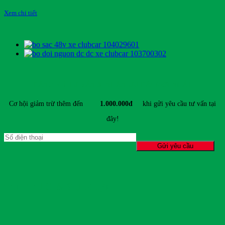
Xem chi tiết
ĐĂNG KÝ TƯ VẤN & NHẬN ƯU ĐÃI MỚI NHẤT
Cơ hội giảm trừ thêm đến
1.000.000đ
khi gửi yêu cầu tư vấn tại
đây!
TIN TỨC & SỰ KIỆN