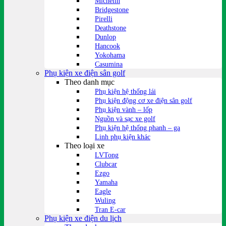
Michelin
Bridgestone
Pirelli
Deathstone
Dunlop
Hancook
Yokohama
Casumina
Phụ kiện xe điện sân golf
Theo danh mục
Phụ kiện hệ thống lái
Phụ kiện động cơ xe điện sân golf
Phụ kiện vành – lốp
Nguồn và sạc xe golf
Phụ kiện hệ thống phanh – ga
Linh phụ kiện khác
Theo loại xe
LVTong
Clubcar
Ezgo
Yamaha
Eagle
Wuling
Tran E-car
Phụ kiện xe điện du lịch