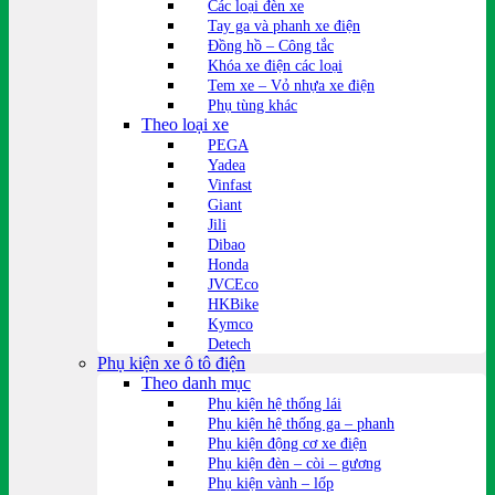
Các loại đèn xe
Tay ga và phanh xe điện
Đồng hồ – Công tắc
Khóa xe điện các loại
Tem xe – Vỏ nhựa xe điện
Phụ tùng khác
Theo loại xe
PEGA
Yadea
Vinfast
Giant
Jili
Dibao
Honda
JVCEco
HKBike
Kymco
Detech
Phụ kiện xe ô tô điện
Theo danh mục
Phụ kiện hệ thống lái
Phụ kiện hệ thống ga – phanh
Phụ kiện động cơ xe điện
Phụ kiện đèn – còi – gương
Phụ kiện vành – lốp