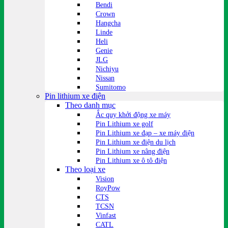
Bendi
Crown
Hangcha
Linde
Heli
Genie
JLG
Nichiyu
Nissan
Sumitomo
Pin lithium xe điện
Theo danh mục
Ắc quy khởi động xe máy
Pin Lithium xe golf
Pin Lithium xe đạp – xe máy điện
Pin Lithium xe điện du lịch
Pin Lithium xe nâng điện
Pin Lithium xe ô tô điện
Theo loại xe
Vision
RoyPow
CTS
TCSN
Vinfast
CATL