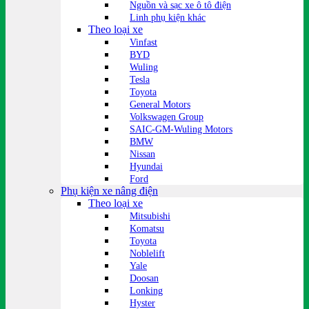
Nguồn và sạc xe ô tô điện
Linh phụ kiện khác
Theo loại xe
Vinfast
BYD
Wuling
Tesla
Toyota
General Motors
Volkswagen Group
SAIC-GM-Wuling Motors
BMW
Nissan
Hyundai
Ford
Phụ kiện xe nâng điện
Theo loại xe
Mitsubishi
Komatsu
Toyota
Noblelift
Yale
Doosan
Lonking
Hyster