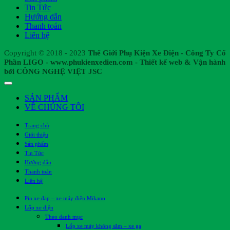
Tin Tức
Hướng dẫn
Thanh toán
Liên hệ
Copyright © 2018 - 2023
Thế Giới Phụ Kiện Xe Điện - Công Ty Cổ
Phần LIGO - www.phukienxedien.com - Thiết kế web & Vận hành
bởi CÔNG NGHỆ VIỆT JSC
SẢN PHẨM
VỀ CHÚNG TÔI
Trang chủ
Giới thiệu
Sản phẩm
Tin Tức
Hướng dẫn
Thanh toán
Liên hệ
Pin xe đạp – xe máy điện Mikano
Lốp xe điện
Theo danh mục
Lốp xe máy không săm – xe ga