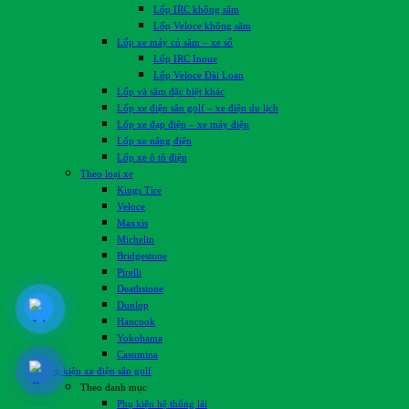
Lốp IRC không săm
Lốp Veloce không săm
Lốp xe máy có săm – xe số
Lốp IRC Inoue
Lốp Veloce Đài Loan
Lốp và săm đặc biệt khác
Lốp xe điện sân golf – xe điện du lịch
Lốp xe đạp điện – xe máy điện
Lốp xe nâng điện
Lốp xe ô tô điện
Theo loại xe
Kings Tire
Veloce
Maxxis
Michelin
Bridgestone
Pirelli
Deathstone
Dunlop
Hancook
Yokohama
Casumina
Phụ kiện xe điện sân golf
Theo danh mục
Phụ kiện hệ thống lái