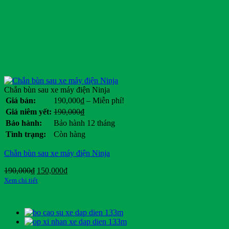
Chắn bùn sau xe máy điện Ninja
Khoảng
Giá bán:
190,000
₫
–
Miễn phí!
giá:
Giá
Giá
Giá niêm yết:
190,000
₫
từ
gốc
hiện
Bảo hành:
Bảo hành 12 tháng
190,000₫
là:
tại
Tình trạng:
Còn hàng
đến
190,000₫.
là:
Miễn
.
Chắn bùn sau xe máy điện Ninja
phí!
Giá
Giá
190,000
₫
150,000
₫
gốc
hiện
Xem chi tiết
là:
tại
190,000₫.
là:
150,000₫.