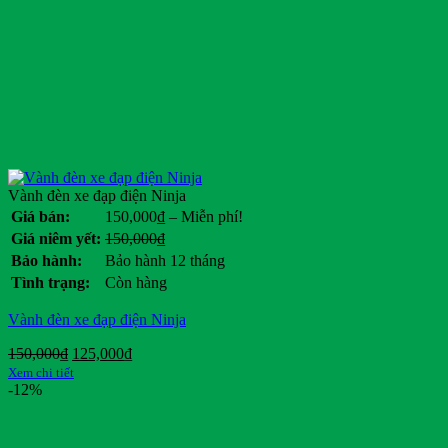
Vành đèn xe đạp điện Ninja
Khoảng
Giá bán:
150,000
₫
–
Miễn phí!
giá:
Giá
Giá
Giá niêm yết:
150,000
₫
từ
gốc
hiện
Bảo hành:
Bảo hành 12 tháng
150,000₫
là:
tại
Tình trạng:
Còn hàng
đến
150,000₫.
là:
Miễn
.
Vành đèn xe đạp điện Ninja
phí!
Giá
Giá
150,000
₫
125,000
₫
gốc
hiện
Xem chi tiết
là:
tại
-12%
150,000₫.
là:
125,000₫.