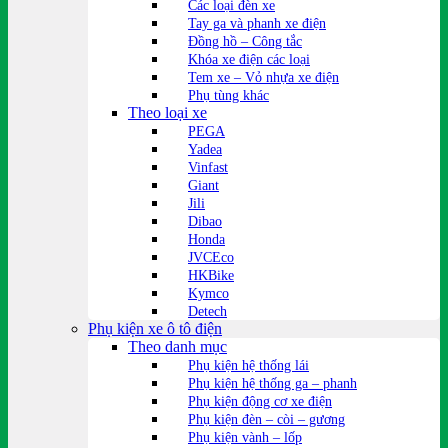
Các loại đèn xe
Tay ga và phanh xe điện
Đồng hồ – Công tắc
Khóa xe điện các loại
Tem xe – Vỏ nhựa xe điện
Phụ tùng khác
Theo loại xe
PEGA
Yadea
Vinfast
Giant
Jili
Dibao
Honda
JVCEco
HKBike
Kymco
Detech
Phụ kiện xe ô tô điện
Theo danh mục
Phụ kiện hệ thống lái
Phụ kiện hệ thống ga – phanh
Phụ kiện động cơ xe điện
Phụ kiện đèn – còi – gương
Phụ kiện vành – lốp