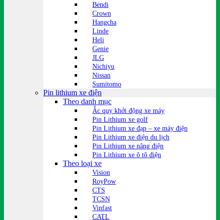
Bendi
Crown
Hangcha
Linde
Heli
Genie
JLG
Nichiyu
Nissan
Sumitomo
Pin lithium xe điện
Theo danh mục
Ắc quy khởi động xe máy
Pin Lithium xe golf
Pin Lithium xe đạp – xe máy điện
Pin Lithium xe điện du lịch
Pin Lithium xe nâng điện
Pin Lithium xe ô tô điện
Theo loại xe
Vision
RoyPow
CTS
TCSN
Vinfast
CATL