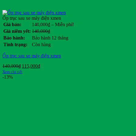
Ốp trục sau xe máy điện xmen
Khoảng
Giá bán:
140,000
₫
–
Miễn phí!
giá:
Giá
Giá
Giá niêm yết:
140,000
₫
từ
gốc
hiện
Bảo hành:
Bảo hành 12 tháng
140,000₫
là:
tại
Tình trạng:
Còn hàng
đến
140,000₫.
là:
Miễn
.
Ốp trục sau xe máy điện xmen
phí!
Giá
Giá
140,000
₫
115,000
₫
gốc
hiện
Xem chi tiết
là:
tại
-13%
140,000₫.
là:
115,000₫.