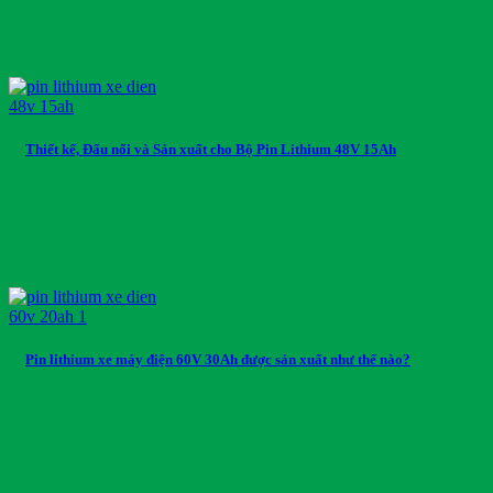
Thiết kế, Đấu nối và Sản xuất cho Bộ Pin Lithium 48V 15Ah
Pin lithium xe máy điện 60V 30Ah được sản xuất như thế nào?