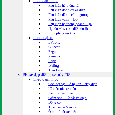
Theo danh mục
Phụ kiện hệ thống lái
Phụ kiện động cơ xe điện
Phụ kiện đèn – còi – gương
Phụ kiện vành – lốp
Phụ kiện hệ thống phanh – ga
Nguồn và sạc xe điện du lịch
Linh phụ kiện khác
Theo loại xe
LVTong
Clubcar
Ezgo
Yamaha
Eagle
Wuling
Tran E-car
PK xe đạp điện – xe máy điện
Theo danh mục
Các loại sạc – ổ nguồn – dây điện
IC điều tốc xe điện
Săm lốp vành xe
Giảm sóc – Đồ sắt xe điện
Động cơ
Thảm sàn – Yên xe
Ổ bi – Phớt xe điện