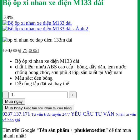
Bộ ốp xi nhan xe điện M133 dài
-38%
Giá
Giá
120,000
₫
75,000
₫
gốc
hiện
Bộ ốp xi nhan xe điện M133 dài
là:
tại
chất Liệu: nhựa ABS cao cấp , bóng, dầy dặn, tem nước
120,000₫.
là:
chống bong chóc, sơn phủ 3 lớp, sản xuất tại Việt nam
75,000₫.
Màu sắc: đen bóng
Dễ dàng lắp đặt và thay thế
Bộ
ốp
Mua ngay
xi
Mua ngay
Giao tận nơi, nhận tại cửa hàng
nhan
0337.137.171
YÊU CẦU TƯ VẤN
Tư vấn trực tuyến 24/7
Nhận tư vấn
xe
và báo giá
điện
M133
Tìm trên Google “
Tên sản phẩm
+
phukienxedien
” để tìm mua
dài
nhanh nhất!
số