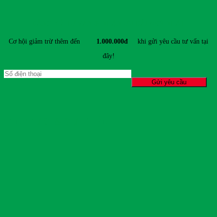
ĐĂNG KÝ TƯ VẤN & NHẬN ƯU ĐÃI MỚI NHẤT
Cơ hội giảm trừ thêm đến
1.000.000đ
khi gửi yêu cầu tư vấn tại
đây!
TIN TỨC & SỰ KIỆN