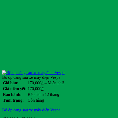
Bộ ốp càng sau xe máy điện Vespa
Khoảng
Giá bán:
170,000
₫
–
Miễn phí!
giá:
Giá
Giá
Giá niêm yết:
170,000
₫
từ
gốc
hiện
Bảo hành:
Bảo hành 12 tháng
170,000₫
là:
tại
Tình trạng:
Còn hàng
đến
170,000₫.
là:
Miễn
.
Bộ ốp càng sau xe máy điện Vespa
phí!