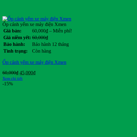
Ốp cánh yếm xe máy điện Xmen
Khoảng
Giá bán:
60,000
₫
–
Miễn phí!
giá:
Giá
Giá
Giá niêm yết:
60,000
₫
từ
gốc
hiện
Bảo hành:
Bảo hành 12 tháng
60,000₫
là:
tại
Tình trạng:
Còn hàng
đến
60,000₫.
là:
Miễn
.
Ốp cánh yếm xe máy điện Xmen
phí!
Giá
Giá
60,000
₫
45,000
₫
gốc
hiện
Xem chi tiết
là:
tại
-15%
60,000₫.
là:
45,000₫.