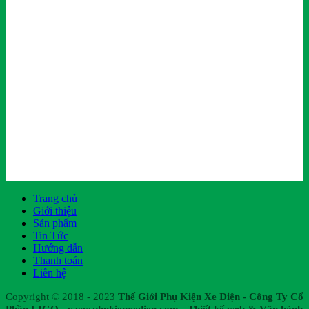
Trang chủ
Giới thiệu
Sản phẩm
Tin Tức
Hướng dẫn
Thanh toán
Liên hệ
Copyright © 2018 - 2023
Thế Giới Phụ Kiện Xe Điện - Công Ty Cổ
Phần LIGO - www.phukienxedien.com - Thiết kế web & Vận hành