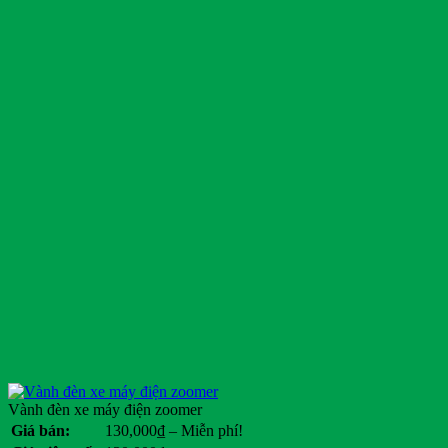
Vành đèn xe máy điện zoomer
Khoảng
Giá bán:
130,000
₫
–
Miễn phí!
giá: