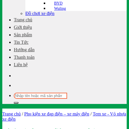
BYD
Wuling
Đồ chơi xe điện
Trang chủ
Giới thiệu
Sản phẩm
Tin Tức
Hướng dẫn
Thanh toán
Liên hệ
Tìm
kiếm:
Trang chủ
/
Phụ kiện xe đạp điện – xe máy điện
/
Tem xe - Vỏ nhựa
xe điện