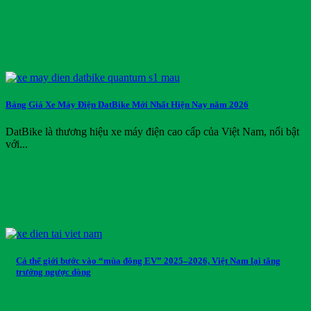
Bảng Giá Xe Máy Điện DatBike Mới Nhất Hiện Nay năm 2026
DatBike là thương hiệu xe máy điện cao cấp của Việt Nam, nổi bật
với...
Cả thế giới bước vào “mùa đông EV” 2025–2026, Việt Nam lại tăng
trưởng ngược dòng