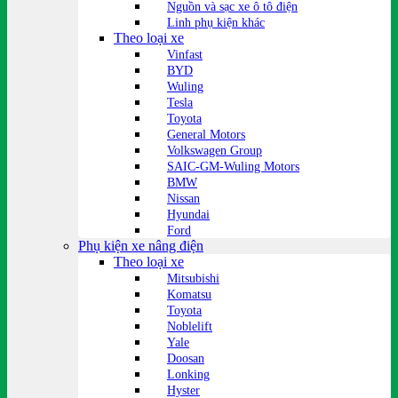
Nguồn và sạc xe ô tô điện
Linh phụ kiện khác
Theo loại xe
Vinfast
BYD
Wuling
Tesla
Toyota
General Motors
Volkswagen Group
SAIC-GM-Wuling Motors
BMW
Nissan
Hyundai
Ford
Phụ kiện xe nâng điện
Theo loại xe
Mitsubishi
Komatsu
Toyota
Noblelift
Yale
Doosan
Lonking
Hyster