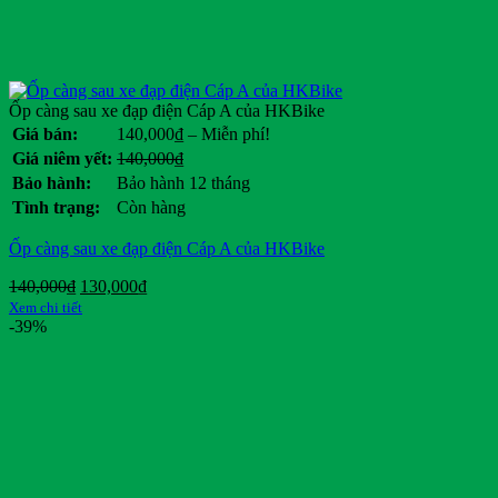
Ốp càng sau xe đạp điện Cáp A của HKBike
Khoảng
Giá bán:
140,000
₫
–
Miễn phí!
giá:
Giá
Giá
Giá niêm yết:
140,000
₫
từ
gốc
hiện
Bảo hành:
Bảo hành 12 tháng
140,000₫
là:
tại
Tình trạng:
Còn hàng
đến
140,000₫.
là:
Miễn
.
Ốp càng sau xe đạp điện Cáp A của HKBike
phí!
Giá
Giá
140,000
₫
130,000
₫
gốc
hiện
Xem chi tiết
là:
tại
-39%
140,000₫.
là:
130,000₫.