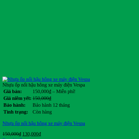
Nhựa ốp nối hậu hông xe máy điện Vespa
Khoảng
Giá bán:
150,000
₫
–
Miễn phí!
giá:
Giá
Giá
Giá niêm yết:
150,000
₫
từ
gốc
hiện
Bảo hành:
Bảo hành 12 tháng
150,000₫
là:
tại
Tình trạng:
Còn hàng
đến
150,000₫.
là:
Miễn
.
Nhựa ốp nối hậu hông xe máy điện Vespa
phí!
Giá
Giá
150,000
₫
130,000
₫