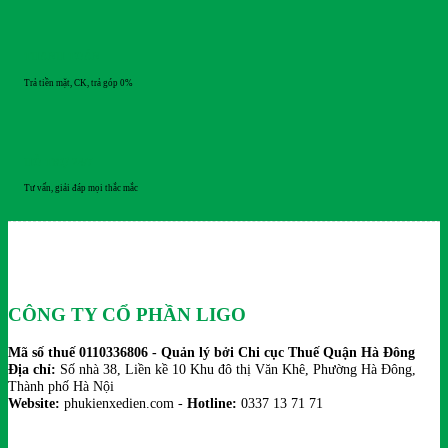
THANH TOÁN
Trả tiền mặt, CK, trả góp 0%
HỖ TRỢ 24/7
Tư vấn, giải đáp mọi thắc mắc
CÔNG TY CỔ PHẦN LIGO
Mã số thuế 0110336806 - Quản lý bởi Chi cục Thuế Quận Hà Đông
Địa chỉ:
Số nhà 38, Liền kề 10 Khu đô thị Văn Khê, Phường Hà Đông,
Thành phố Hà Nội
Website:
phukienxedien.com -
Hotline:
0337 13 71 71