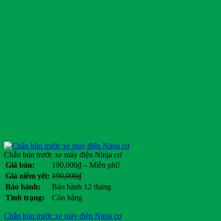
Chắn bùn trước xe máy điện Ninja cơ
Khoảng
Giá bán:
190,000
₫
–
Miễn phí!
giá:
Giá
Giá
Giá niêm yết:
190,000
₫
từ
gốc
hiện
Bảo hành:
Bảo hành 12 tháng
190,000₫
là:
tại
Tình trạng:
Còn hàng
đến
190,000₫.
là:
Miễn
.
Chắn bùn trước xe máy điện Ninja cơ
phí!