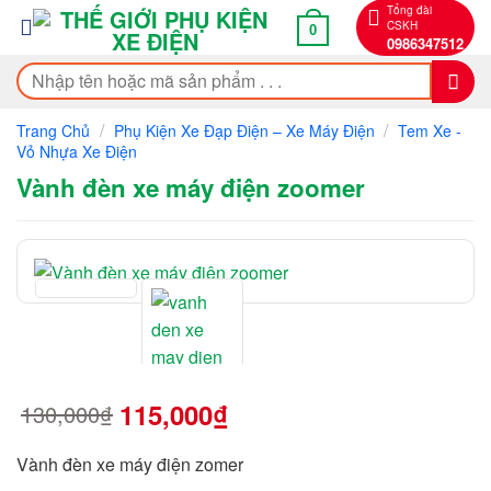
Bỏ
Tổng đài
CSKH
0
qua
0986347512
nội
Tìm
dung
kiếm:
/
/
Trang Chủ
Phụ Kiện Xe Đạp Điện – Xe Máy Điện
Tem Xe -
Vỏ Nhựa Xe Điện
Vành đèn xe máy điện zoomer
115,000
₫
130,000
₫
Giá
Giá
gốc
hiện
là:
tại
130,000₫.
là:
Vành đèn xe máy điện zomer
115,000₫.