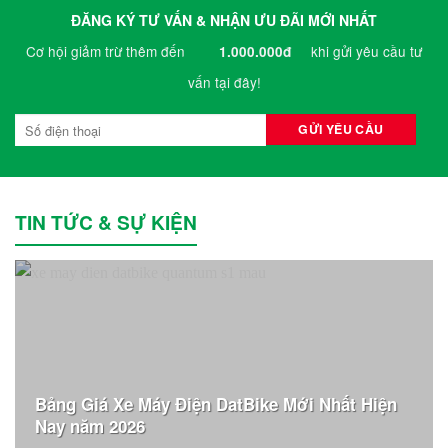
ĐĂNG KÝ TƯ VẤN & NHẬN ƯU ĐÃI MỚI NHẤT
Cơ hội giảm trừ thêm đến
khi gửi yêu cầu tư
1.000.000đ
vấn tại đây!
TIN TỨC & SỰ KIỆN
Bảng Giá Xe Máy Điện DatBike Mới Nhất Hiện
Nay năm 2026