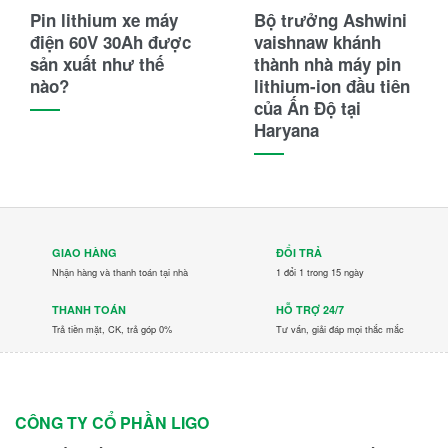
Pin lithium xe máy
Bộ trưởng Ashwini
điện 60V 30Ah được
vaishnaw khánh
sản xuất như thế
thành nhà máy pin
nào?
lithium-ion đầu tiên
của Ấn Độ tại
Haryana
GIAO HÀNG
ĐỔI TRẢ
Nhận hàng và thanh toán tại nhà
1 đổi 1 trong 15 ngày
THANH TOÁN
HỖ TRỢ 24/7
Trả tiền mặt, CK, trả góp 0%
Tư vấn, giải đáp mọi thắc mắc
CÔNG TY CỔ PHẦN LIGO