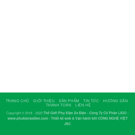
TRANG CHỦ
GIỚI THIỆU
SẢN PHẨM
TIN TỨC
HƯỚNG DẪN
THANH TOÁN
LIÊN HỆ
Copyright © 2018 - 2023
Thế Giới Phụ Kiện Xe Điện - Công Ty Cổ Phần LIGO -
www.phukienxedien.com - Thiết kế web & Vận hành bởi CÔNG NGHỆ VIỆT
JSC