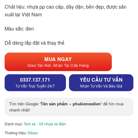
Chất liệu: nhựa pp cao cấp, dầy dặn, bền đẹp, được sản
xuất tại Việt Nam
Màu sắc: đen
Dễ dàng lắp đặt và thay thế
MUA NGAY
Giao Tận Nơi, Nhận Tại Cửa Hàng
0337.137.171
YÊU CẦU TƯ VẤN
Tư Vấn Trực Tuyến 24/7
Nhận Tư Vấn Và Báo Giá
Tìm trên Google “
Tên sản phẩm
+
phukienxedien
” để tìm mua
nhanh nhất!
Danh mục:
Tem xe - Vỏ nhựa xe điện
Thương hiệu:
Dibao