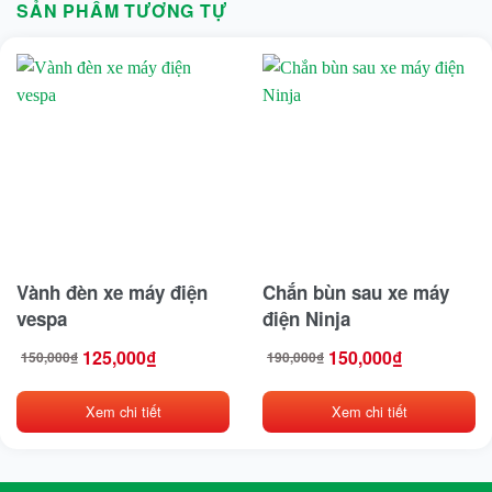
SẢN PHẨM TƯƠNG TỰ
Vành đèn xe máy điện
Chắn bùn sau xe máy
vespa
điện Ninja
125,000
₫
150,000
₫
150,000
₫
190,000
₫
Giá
Giá
Giá
Giá
gốc
hiện
gốc
hiện
là:
tại
là:
tại
150,000₫.
là:
190,000₫.
là:
125,000₫.
150,000₫.
Xem chi tiết
Xem chi tiết