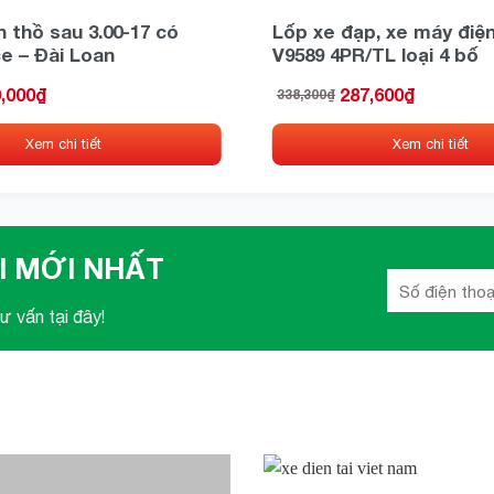
 gác 4.00-10
 thồ sau 3.00-17 có
Lốp xe đạp, xe máy điện
e – Đài Loan
V9589 4PR/TL loại 4 bố
,000
₫
287,600
₫
338,300
₫
Giá
Giá
gốc
hiện
là:
tại
Xem chi tiết
Xem chi tiết
338,300₫.
là:
287,600₫.
I MỚI NHẤT
ư vấn tại đây!