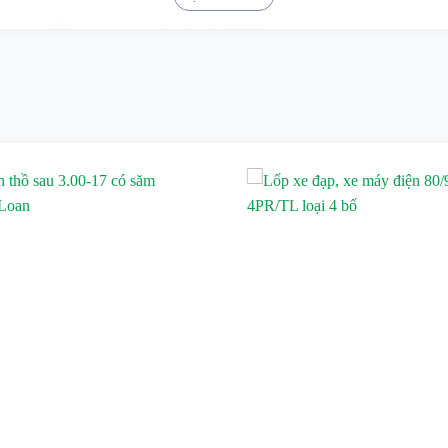
gác 4.00-10 do Ligo cung cấp:
năm tại Việt Nam
ng ở đâu