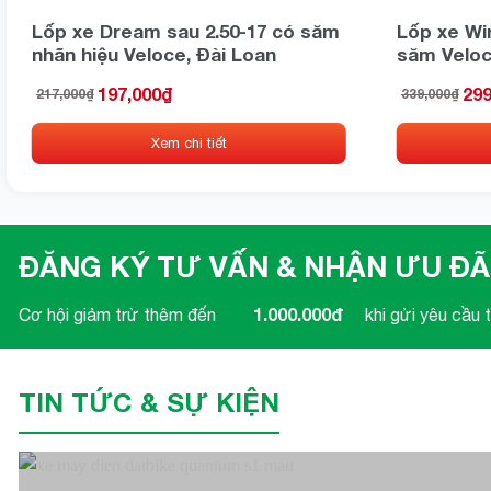
Video hướng dẫn thay lốp xe xe rùa, xe ba
Lốp xe Dream sau 2.50-17 có săm
Lốp xe Win
nhãn hiệu Veloce, Đài Loan
săm Veloc
197,000
₫
299
217,000
₫
339,000
₫
Giá
Giá
Giá
Giá
gốc
hiện
gốc
hiện
là:
tại
là:
tại
Xem chi tiết
217,000₫.
là:
339,000₫.
là:
197,000₫.
299,000₫.
ĐĂNG KÝ TƯ VẤN & NHẬN ƯU ĐÃ
1.000.000đ
Cơ hội giảm trừ thêm đến
khi gửi yêu cầu t
TIN TỨC & SỰ KIỆN
Hình ảnh thực tế của sản phẩm