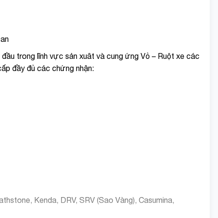
oan
ầu trong lĩnh vực sản xuât và cung ứng Vỏ – Ruột xe các
c cấp đầy đủ các chứng nhận:
Deathstone, Kenda, DRV, SRV (Sao Vàng), Casumina,