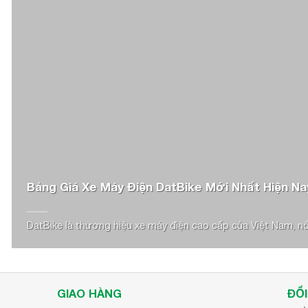
Mua lốp xe xe rùa, xe ba gác 4.00-10 đảm 
Sản phẩm độc quyền thương hiệu Veloce, Kings Tire
Sản phẩm mới 100% chính hãng hãng GoodTime – Đài 
Bảo hành lên đến 3 năm hoặc 0,8 mm gai lốp (phần gai đư
Vận chuyển:
Ship HỎA TỐC ngay lập tức theo yêu cầu tro
Khách hàng nhận tại nhà – Ship thường COD:
Bảng Giá Xe Máy Điện DatBike Mới Nhất Hiện Na
Hà Nội trong 24H sau khi xác nhận 
DatBike là thương hiệu xe máy điện cao cấp của Việt Nam, nổi 
Miền Bắc 1 đến 2 ngày sau khi xác 
Miền Trung 2 đến 3 ngày sau khi xác
Miền Nam 3 đến 4 ngày sau khi xác 
GIAO HÀNG
ĐỔI