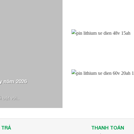
bảo tại phukienxedien.com
Loan
ợc tính từ mặt gai ban đầu đến vị trí của dấu chỉ thị mòn gai)
ng Hà Nội
y năm 2026
đơn hàng.
bật với...
nhận đơn hàng.
 nhận đơn hàng.
nhận đơn hàng.
 TRẢ
THANH TOÁN