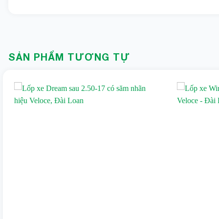
Đặc điểm nổi bật của lốp xe xe rùa, xe ba 
SẢN PHẨM TƯƠNG TỰ
Hãng sản xuất GoodTime – Đài Loan, đã hoạt động 20 
Được làm bằng cao su tổng hợp cao cấp.
Dày dặn, đàn hồi, độ bám đường tốt.
Đảm bảo độ bền, độ ma sát tốt
Lốp có khả năng chịu tải trọng lớn
Đáp ứng các tiêu chuẩn an toàn và bền bỉ
Lốp xe xe rùa, xe ba gác 4.00-10 được dù
Lốp lắp vừa cho bánh xe rùa, xe ba gác, xe nông nghiệp
Lốp cũng sử dụng cho các xe khác có cùng kích thước