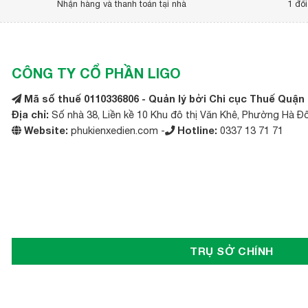
Nhận hàng và thanh toán tại nhà
1 đổi
Nếu bạn đang tìm kiếm lốp vỏ xe rùa, xe ba gác 4.00-10 kh
ngũ chuyên nghiệp của Công ty Cổ phần Ligo (phukienxedi
CÔNG TY CỔ PHẦN LIGO
Mã số thuế 0110336806 - Quản lý bởi Chi cục Thuế Quận
Địa chỉ:
Số nhà 38, Liền kề 10 Khu đô thị Văn Khê, Phường Hà Đ
Website:
phukienxedien.com -
Hotline:
0337 13 71 71
TRỤ SỞ CHÍNH