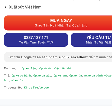
Xuất xứ: Việt Nam
MUA NGAY
Giao Tận Nơi, Nhận Tại Cửa Hàng
0337.137.171
YÊU CẦU TƯ
Tư Vấn Trực Tuyến 24/7
Nhận Tư Vấn Và B
Tên sản phẩm
phukienxedien
Tìm trên Google “
+
” để tìm mua nha
Danh mục:
Lốp xe điện
,
Lốp và săm đặc biệt khác
Thẻ:
lốp xe ba bánh
,
lốp xe ba gác
,
lốp xe lam
,
lốp xe rùa
,
vỏ xe ba bánh
,
vỏ xe
lam
,
vỏ xe rùa
Thương hiệu:
Kings Tire
,
Veloce