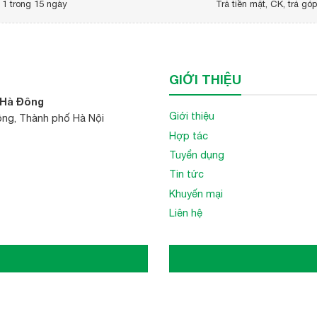
 1 trong 15 ngày
Trả tiền mặt, CK, trả gó
ông săm chất lượng cao với giá cả hợp lý, hãy liên hệ với chúng
en.com)
GIỚI THIỆU
 Hà Đông
Giới thiệu
ông, Thành phố Hà Nội
Hợp tác
Tuyển dụng
Tin tức
Khuyến mại
Liên hệ