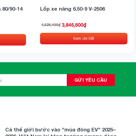
 80/90-14
Lốp xe nâng 6.50-9 V-2506
3,846,600
₫
4,525,400
₫
Giá
Giá
gốc
hiện
là:
tại
Xem chi tiết
4,525,400₫.
là:
3,846,600₫.
Cả thế giới bước vào “mùa đông EV” 2025–