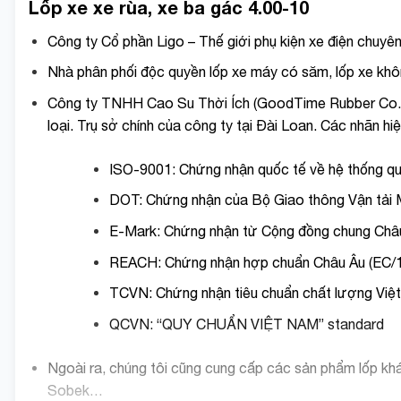
Lốp xe xe rùa, xe ba gác 4.00-10
Công ty Cổ phần Ligo – Thế giới phụ kiện xe điện chuyê
Nhà phân phối độc quyền lốp xe máy có săm, lốp xe kh
Công ty TNHH Cao Su Thời Ích (GoodTime Rubber Co., L
loại. Trụ sở chính của công ty tại Đài Loan. Các nhãn h
ISO-9001: Chứng nhận quốc tế về hệ thống qu
DOT: Chứng nhận của Bộ Giao thông Vận tải
E-Mark: Chứng nhận từ Cộng đồng chung Châ
REACH: Chứng nhận hợp chuẩn Châu Âu (EC/
TCVN: Chứng nhận tiêu chuẩn chất lượng Việ
QCVN: “QUY CHUẨN VIỆT NAM” standard
Ngoài ra, chúng tôi cũng cung cấp các sản phẩm lốp kh
Sobek…