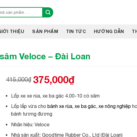
GIỚI THIỆU
SẢN PHẨM
TIN TỨC
HƯỚNG DẪN
T
 săm Veloce – Đài Loan
375,000
₫
415,000
₫
Giá
Giá
gốc
hiện
là:
tại
Lốp xe xe rùa, xe ba gác 4.00-10 có săm
415,000₫.
là:
375,000₫.
Lốp lắp vừa cho
bánh xe rùa, xe ba gác, xe nông nghiệp
ho
bánh tương đương
Nhãn hiệu: Veloce
Nhà sản xuất: Goodtime Rubber Co., Ltd (Đài Loan)