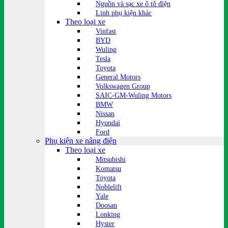
Nguồn và sạc xe ô tô điện
Linh phụ kiện khác
Theo loại xe
Vinfast
BYD
Wuling
Tesla
Toyota
General Motors
Volkswagen Group
SAIC-GM-Wuling Motors
BMW
Nissan
Hyundai
Ford
Phụ kiện xe nâng điện
Theo loại xe
Mitsubishi
Komatsu
Toyota
Noblelift
Yale
Doosan
Lonking
Hyster