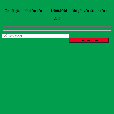
ĐĂNG KÝ TƯ VẤN & NHẬN ƯU ĐÃI MỚI NHẤT
541,900₫.
Cơ hội giảm trừ thêm đến
1.000.000đ
khi gửi yêu cầu tư vấn tại
đây!
TIN TỨC & SỰ KIỆN