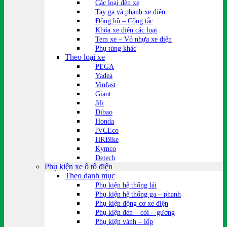
Các loại đèn xe
Tay ga và phanh xe điện
Đồng hồ – Công tắc
Khóa xe điện các loại
Tem xe – Vỏ nhựa xe điện
Phụ tùng khác
Theo loại xe
PEGA
Yadea
Vinfast
Giant
Jili
Dibao
Honda
JVCEco
HKBike
Kymco
Detech
Phụ kiện xe ô tô điện
Theo danh mục
Phụ kiện hệ thống lái
Phụ kiện hệ thống ga – phanh
Phụ kiện động cơ xe điện
Phụ kiện đèn – còi – gương
Phụ kiện vành – lốp