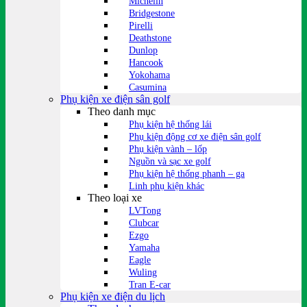
Michelin
Bridgestone
Pirelli
Deathstone
Dunlop
Hancook
Yokohama
Casumina
Phụ kiện xe điện sân golf
Theo danh mục
Phụ kiện hệ thống lái
Phụ kiện động cơ xe điện sân golf
Phụ kiện vành – lốp
Nguồn và sạc xe golf
Phụ kiện hệ thống phanh – ga
Linh phụ kiện khác
Theo loại xe
LVTong
Clubcar
Ezgo
Yamaha
Eagle
Wuling
Tran E-car
Phụ kiện xe điện du lịch