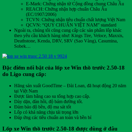
E-Mark: Chứng nhận từ Cộng đồng chung Châu Âu
REACH: Chứng nhận hợp chuẩn Châu Âu
(EC/1907/2006)
TCVN: Chứng nhận tiêu chuẩn chất lượng Việt Nam
QCVN: “QUY CHUẨN VIỆT NAM” standard
Ngoài ra, chúng tôi cũng cung cấp các sản phẩm lốp khác
theo yêu cầu khách hàng như: Kings Tire, Veloce, Maxxis,
Deathstone, Kenda, DRV, SRV (Sao Vàng), Casumina,
Sobek…
Đặc điểm nổi bật của lốp xe Win thồ trước 2.50-18
do Ligo cung cấp:
Hãng sản xuất GoodTime – Đài Loan, đã hoạt động 20 năm
tại Việt Nam
Được làm bằng cao su tổng hợp cao cấp.
Dày dặn, đàn hồi, độ bám đường tốt.
Đảm bảo độ bền, độ ma sát tốt
Lốp có khả năng chịu tải trọng lớn
Đáp ứng các tiêu chuẩn an toàn và bền bỉ
Lốp xe Win thồ trước 2.50-18 được dùng ở đâu