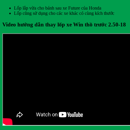
Lốp lắp vừa cho bánh sau xe Future của Honda
Lốp cũng sử dụng cho các xe khác có cùng kích thước
Video hướng dẫn thay lốp xe Win thồ trước 2.50-18