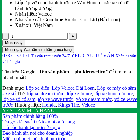
Lốp lắp vừa cho bánh trước xe Win Honda hoặc xe có cỡ
260,000₫.
là:
bánh tương đương
236,000₫.
Nhãn hiệu: Veloce
Nhà sản xuất: Goodtime Rubber Co., Ltd (Đài Loan)
Xuất xứ: Việt Nam
Lốp
xe
Mua ngay
Win
Mua ngay
Giao tận nơi, nhận tại cửa hàng
thồ
0337.137.171
YÊU CẦU TƯ VẤN
Tư vấn trực tuyến 24/7
Nhận tư vấn
trước
và báo giá
2.50-
18
Tìm trên Google “
Tên sản phẩm
+
phukienxedien
” để tìm mua
có
nhanh nhất!
săm
Veloce
Danh mục:
Lốp xe điện
,
Lốp Veloce Đài Loan
,
Lốp xe máy có săm
-
- xe số
Thẻ:
lốp xe dream trước
,
lốp xe future
,
lốp xe honda future
,
Đài
lốp xe số có săm
,
lốp xe wave trước
,
vỏ xe dream trước
,
vỏ xe wave
Loan
trước
Thương hiệu:
Honda
,
Kings Tire
,
Veloce
số
YÊN TÂM MUA HÀNG
lượng
Sản phẩm chính hãng 100%
Trả góp lãi suất 0% toàn bộ giỏ hàng
Trả bảo hành tận nơi sử dụng
Bảo hành tận nơi cho doanh nghiệp
Miễn phí quẹt thẻ khi thanh toán