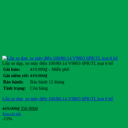
Lốp xe đạp, xe máy điện 100/80-14 V9803 6PR/TL loại 6 bố
Khoảng
Giá bán:
419,900
₫
–
Miễn phí!
giá:
Giá
Giá
Giá niêm yết:
419,900
₫
từ
gốc
hiện
Bảo hành:
Bảo hành 12 tháng
419,900₫
là:
tại
Tình trạng:
Còn hàng
đến
419,900₫.
là:
Miễn
.
Lốp xe đạp, xe máy điện 100/80-14 V9803 6PR/TL loại 6 bố
phí!
Giá
Giá
419,900
₫
356,900
₫
gốc
hiện
Xem chi tiết
là:
tại
-15%
419,900₫.
là: