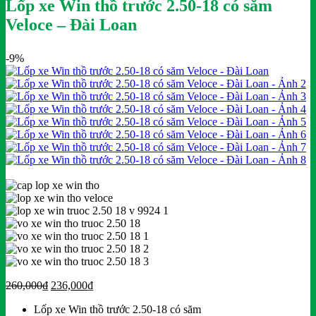
Lốp xe Win thồ trước 2.50-18 có săm
Veloce – Đài Loan
-9%
Giá
Giá
260,000
₫
236,000
₫
gốc
hiện
Lốp xe Win thồ trước 2.50-18 có săm
là:
tại