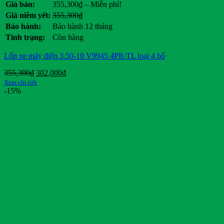
Khoảng
Giá bán:
355,300
₫
–
Miễn phí!
giá:
Giá
Giá
Giá niêm yết:
355,300
₫
từ
gốc
hiện
Bảo hành:
Bảo hành 12 tháng
355,300₫
là:
tại
Tình trạng:
Còn hàng
đến
355,300₫.
là:
Miễn
.
Lốp xe máy điện 3.50-10 V9945 4PR/TL loại 4 bố
phí!
Giá
Giá
355,300
₫
302,000
₫
gốc
hiện
Xem chi tiết
là:
tại
-15%
355,300₫.
là:
302,000₫.