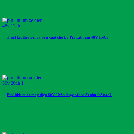
Thiết kế, Đấu nối và Sản xuất cho Bộ Pin Lithium 48V 15Ah
Pin lithium xe máy điện 60V 30Ah được sản xuất như thế nào?