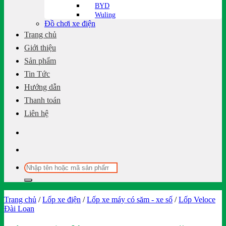
BYD
Wuling
Đồ chơi xe điện
Trang chủ
Giới thiệu
Sản phẩm
Tin Tức
Hướng dẫn
Thanh toán
Liên hệ
Tìm
kiếm:
Trang chủ
/
Lốp xe điện
/
Lốp xe máy có săm - xe số
/
Lốp Veloce
Đài Loan