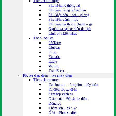
Theo danh mục
Phụ kiện hệ thống lái
Phụ kiện động cơ xe điện
Phụ kiện đèn – còi – gương
Phụ kiện vành – lốp
Phụ kiện hệ thống phanh – ga
Nguồn và sạc xe điện du lịch
Linh phụ kiện khác
Theo loại xe
LVTong
Clubcar
Ezgo
Yamaha
Eagle
Wuling
Tran E-car
PK xe đạp điện – xe máy điện
Theo danh mục
Các loại sạc – ổ nguồn – dây điện
IC điều tốc xe điện
Săm lốp vành xe
Giảm sóc – Đồ sắt xe điện
Động cơ
Thảm sàn – Yên xe
Ổ bi – Phớt xe điện