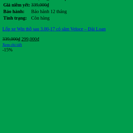
giá:
Giá
Giá
Giá niêm yết:
339,000
₫
từ
gốc
hiện
Bảo hành:
Bảo hành 12 tháng
339,000₫
là:
tại
Tình trạng:
Còn hàng
đến
339,000₫.
là:
Miễn
.
Lốp xe Win thồ sau 3.00-17 có săm Veloce – Đài Loan
phí!
Giá
Giá
339,000
₫
299,000
₫
gốc
hiện
Xem chi tiết
là:
tại
-15%
339,000₫.
là:
299,000₫.