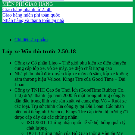
MIỄN PHÍ GIAO HÀNG
Giao hàng nhanh từ 2- 4h
Giao hàng miễn phí toàn quốc
Nhận hàng và thanh toán tại nhà
Chi tiết sản phẩm
Lốp xe Win thồ trước 2.50-18
Công ty Cổ phần Ligo – Thế giới phụ kiện xe điện chuyên
cung cấp lốp xe, vỏ xe máy, xe điện chất lượng cao
Nhà phân phối độc quyền lốp xe máy có săm, lốp xe không
săm thương hiệu Veloce, Kings Tire của Good Time – Đài
Loan
Công ty TNHH Cao Su Thời Ích (GoodTime Rubber Co.,
Ltd) được thành lập năm 2000 là một trong những công ty
dẫn đầu trong lĩnh vực sản xuât và cung ứng Vỏ – Ruột xe
các loại. Trụ sở chính của công ty tại Đài Loan. Các nhãn
hiệu nổi tiếng như Veloce, Kings Tire cấp trên thị trường đã
được cấp đầy đủ các chứng nhận:
ISO-9001: Chứng nhận quốc tế về hệ thống quản lý
chất lượng
DOT: Chứng nhận của Bộ Giao thông Vận tải Mỹ