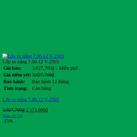
Lốp xe nâng 7.00-12 V-2505
Khoảng
Giá bán:
3,027,700
₫
–
Miễn phí!
giá:
Giá
Giá
Giá niêm yết:
3,027,700
₫
từ
gốc
hiện
Bảo hành:
Bảo hành 12 tháng
3,027,700₫
là:
tại
Tình trạng:
Còn hàng
đến
3,027,700₫.
là:
Miễn
.
Lốp xe nâng 7.00-12 V-2505
phí!
Giá
Giá
3,027,700
₫
2,573,000
₫
gốc
hiện
Xem chi tiết
là:
tại
-15%
3,027,700₫.
là:
2,573,000₫.