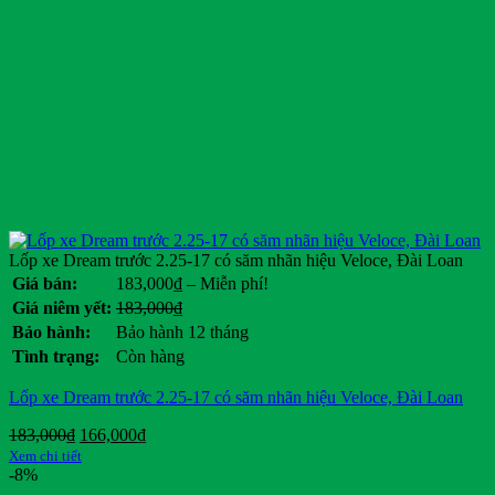
Lốp xe Dream trước 2.25-17 có săm nhãn hiệu Veloce, Đài Loan
Khoảng
Giá bán:
183,000
₫
–
Miễn phí!
giá:
Giá
Giá
Giá niêm yết:
183,000
₫
từ
gốc
hiện
Bảo hành:
Bảo hành 12 tháng
183,000₫
là:
tại
Tình trạng:
Còn hàng
đến
183,000₫.
là:
Miễn
.
Lốp xe Dream trước 2.25-17 có săm nhãn hiệu Veloce, Đài Loan
phí!
Giá
Giá
183,000
₫
166,000
₫
gốc
hiện
Xem chi tiết
là:
tại
-8%
183,000₫.
là: