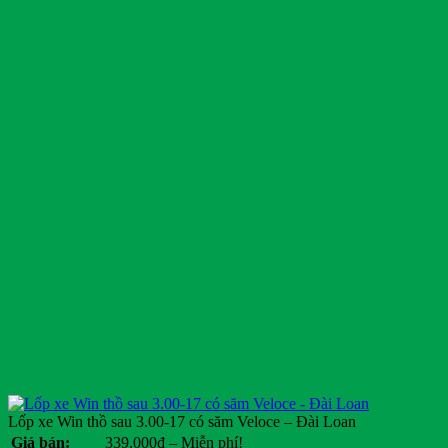
Lốp xe Win thồ sau 3.00-17 có săm Veloce – Đài Loan
Khoảng
Giá bán:
339,000
₫
–
Miễn phí!