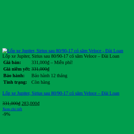
Lốp xe Jupiter, Sirius sau 80/90-17 có săm Veloce – Đài Loan
Khoảng
Giá bán:
331,000
₫
–
Miễn phí!
giá:
Giá
Giá
Giá niêm yết:
331,000
₫
từ
gốc
hiện
Bảo hành:
Bảo hành 12 tháng
331,000₫
là:
tại
Tình trạng:
Còn hàng
đến
331,000₫.
là:
Miễn
.
Lốp xe Jupiter, Sirius sau 80/90-17 có săm Veloce – Đài Loan
phí!
Giá
Giá
331,000
₫
283,000
₫
gốc
hiện
Xem chi tiết
là:
tại
-9%
331,000₫.
là:
283,000₫.