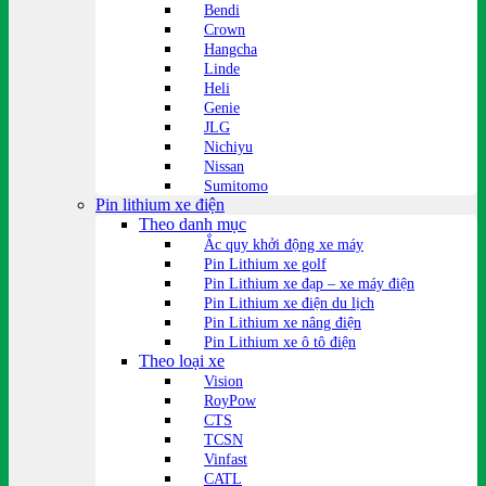
Bendi
Crown
Hangcha
Linde
Heli
Genie
JLG
Nichiyu
Nissan
Sumitomo
Pin lithium xe điện
Theo danh mục
Ắc quy khởi động xe máy
Pin Lithium xe golf
Pin Lithium xe đạp – xe máy điện
Pin Lithium xe điện du lịch
Pin Lithium xe nâng điện
Pin Lithium xe ô tô điện
Theo loại xe
Vision
RoyPow
CTS
TCSN
Vinfast
CATL