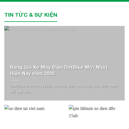
TIN TỨC & SỰ KIỆN
Bảng Giá Xe Máy Điện DatBike Mới Nhất
Hiện Nay năm 2026
DatBike là thương hiệu xe máy điện cao cấp của Việt Nam,
nổi bật với...