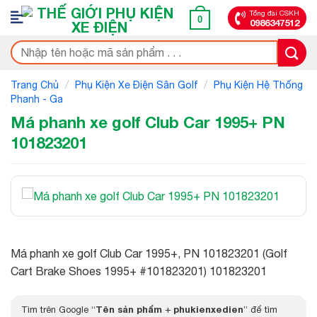
Bỏ
Tổng đài CSKH
0
0986347512
qua
nội
Tìm
dung
kiếm:
/
/
Trang Chủ
Phụ Kiện Xe Điện Sân Golf
Phụ Kiện Hệ Thống
Phanh - Ga
Má phanh xe golf Club Car 1995+ PN
101823201
Má phanh xe golf Club Car 1995+, PN 101823201 (Golf
Cart Brake Shoes 1995+ #101823201) 101823201
Tên sản phẩm
phukienxedien
Tìm trên Google “
+
” để tìm