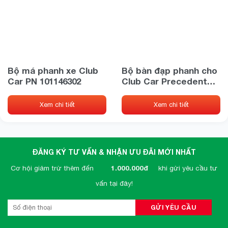
Bộ má phanh xe Club
Bộ bàn đạp phanh cho
Car PN 101146302
Club Car Precedent
PN 1039748-21 1025950-
21
Xem chi tiết
Xem chi tiết
ĐĂNG KÝ TƯ VẤN & NHẬN ƯU ĐÃI MỚI NHẤT
Cơ hội giảm trừ thêm đến
1.000.000đ
khi gửi yêu cầu tư
vấn tại đây!