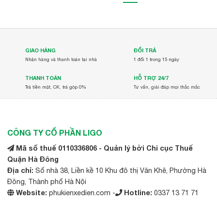
GIAO HÀNG
ĐỔI TRẢ
Nhận hàng và thanh toán tại nhà
1 đổi 1 trong 15 ngày
THANH TOÁN
HỖ TRỢ 24/7
Trả tiền mặt, CK, trả góp 0%
Tư vấn, giải đáp mọi thắc mắc
CÔNG TY CỔ PHẦN LIGO
Mã số thuế 0110336806 - Quản lý bởi Chi cục Thuế
Quận Hà Đông
Địa chỉ:
Số nhà 38, Liền kề 10 Khu đô thị Văn Khê, Phường Hà
Đông, Thành phố Hà Nội
Website:
phukienxedien.com -
Hotline:
0337 13 71 71