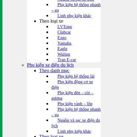
Phụ kiện hệ thống phanh
– ga
Linh phụ kiện khác
Theo loại xe
LVTong
Clubcar
Ezgo
Yamaha
Eagle
Wuling
Tran E-car
Phụ kiện xe điện du lịch
Theo danh mục
Phụ kiện hệ thống lái
Phụ kiện động cơ xe
điện
Phụ kiện đèn – còi –
gương
Phụ kiện vành – lốp
Phụ kiện hệ thống phanh
– ga
Nguồn và sạc xe điện du
lịch
Linh phụ kiện khác
Theo loại xe