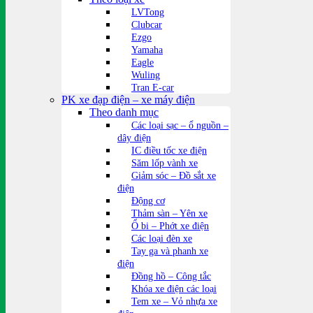
LVTong
Clubcar
Ezgo
Yamaha
Eagle
Wuling
Tran E-car
PK xe đạp điện – xe máy điện
Theo danh mục
Các loại sạc – ổ nguồn –
dây điện
IC điều tốc xe điện
Săm lốp vành xe
Giảm sóc – Đồ sắt xe
điện
Động cơ
Thảm sàn – Yên xe
Ổ bi – Phớt xe điện
Các loại đèn xe
Tay ga và phanh xe
điện
Đồng hồ – Công tắc
Khóa xe điện các loại
Tem xe – Vỏ nhựa xe