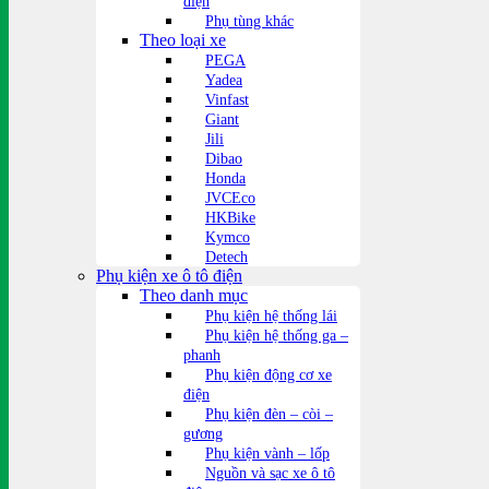
điện
Phụ tùng khác
Theo loại xe
PEGA
Yadea
Vinfast
Giant
Jili
Dibao
Honda
JVCEco
HKBike
Kymco
Detech
Phụ kiện xe ô tô điện
Theo danh mục
Phụ kiện hệ thống lái
Phụ kiện hệ thống ga –
phanh
Phụ kiện động cơ xe
điện
Phụ kiện đèn – còi –
gương
Phụ kiện vành – lốp
Nguồn và sạc xe ô tô