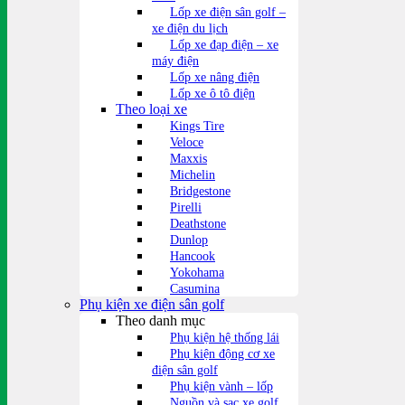
Lốp xe điện sân golf –
xe điện du lịch
Lốp xe đạp điện – xe
máy điện
Lốp xe nâng điện
Lốp xe ô tô điện
Theo loại xe
Kings Tire
Veloce
Maxxis
Michelin
Bridgestone
Pirelli
Deathstone
Dunlop
Hancook
Yokohama
Casumina
Phụ kiện xe điện sân golf
Theo danh mục
Phụ kiện hệ thống lái
Phụ kiện động cơ xe
điện sân golf
Phụ kiện vành – lốp
Nguồn và sạc xe golf