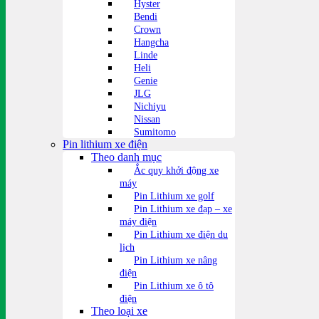
Hyster
Bendi
Crown
Hangcha
Linde
Heli
Genie
JLG
Nichiyu
Nissan
Sumitomo
Pin lithium xe điện
Theo danh mục
Ắc quy khởi động xe
máy
Pin Lithium xe golf
Pin Lithium xe đạp – xe
máy điện
Pin Lithium xe điện du
lịch
Pin Lithium xe nâng
điện
Pin Lithium xe ô tô
điện
Theo loại xe