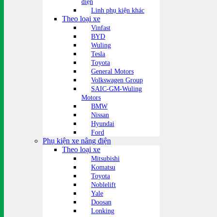
điện
Linh phụ kiện khác
Theo loại xe
Vinfast
BYD
Wuling
Tesla
Toyota
General Motors
Volkswagen Group
SAIC-GM-Wuling
Motors
BMW
Nissan
Hyundai
Ford
Phụ kiện xe nâng điện
Theo loại xe
Mitsubishi
Komatsu
Toyota
Noblelift
Yale
Doosan
Lonking