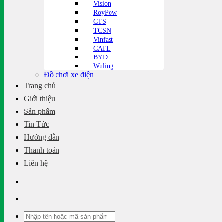
Vision
RoyPow
CTS
TCSN
Vinfast
CATL
BYD
Wuling
Đồ chơi xe điện
Trang chủ
Giới thiệu
Sản phẩm
Tin Tức
Hướng dẫn
Thanh toán
Liên hệ
Tìm