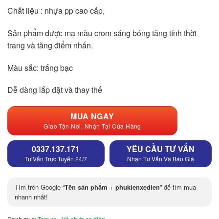
Chất liệu : nhựa pp cao cấp,
Sản phẩm được mạ màu crom sáng bóng tăng tính thời
trang và tăng điểm nhấn.
Màu sắc: trắng bạc
Dễ dàng lắp đặt và thay thế
MUA NGAY
Giao Tận Nơi, Nhận Tại Cửa Hàng
0337.137.171
YÊU CẦU TƯ VẤN
Tư Vấn Trực Tuyến 24/7
Nhận Tư Vấn Và Báo Giá
Tìm trên Google “
Tên sản phẩm
+
phukienxedien
” để tìm mua
nhanh nhất!
Danh mục:
Tem xe - Vỏ nhựa xe điện