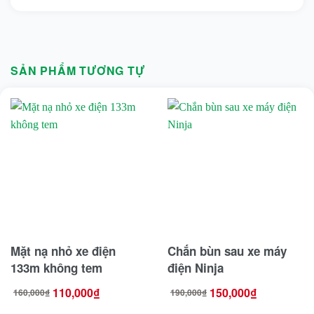
SẢN PHẨM TƯƠNG TỰ
Mặt nạ nhỏ xe điện
Chắn bùn sau xe máy
133m không tem
điện Ninja
110,000
₫
150,000
₫
160,000
₫
190,000
₫
Giá
Giá
Giá
Giá
gốc
hiện
gốc
hiện
là:
tại
là:
tại
160,000₫.
là:
190,000₫.
là: