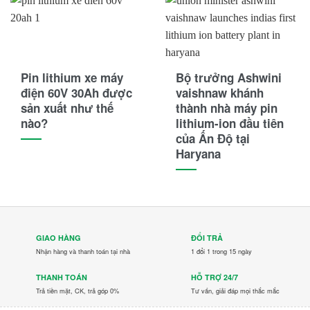
Pin lithium xe máy
Bộ trưởng Ashwini
điện 60V 30Ah được
vaishnaw khánh
sản xuất như thế
thành nhà máy pin
nào?
lithium-ion đầu tiên
của Ấn Độ tại
Haryana
GIAO HÀNG
ĐỔI TRẢ
Nhận hàng và thanh toán tại nhà
1 đổi 1 trong 15 ngày
THANH TOÁN
HỖ TRỢ 24/7
Trả tiền mặt, CK, trả góp 0%
Tư vấn, giải đáp mọi thắc mắc