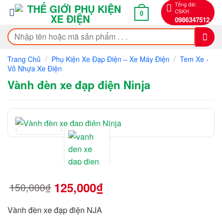
Bỏ
Tổng đài
CSKH
0
qua
0986347512
nội
Tìm
dung
kiếm:
/
/
Trang Chủ
Phụ Kiện Xe Đạp Điện – Xe Máy Điện
Tem Xe -
Vỏ Nhựa Xe Điện
Vành đèn xe đạp điện Ninja
125,000
₫
150,000
₫
Giá
Giá
gốc
hiện
là:
tại
150,000₫.
là:
Vành đèn xe đạp điện NJA
125,000₫.