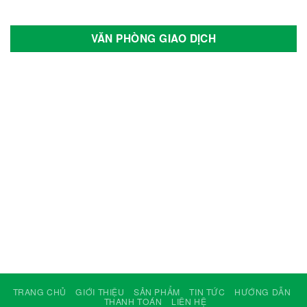
VĂN PHÒNG GIAO DỊCH
TRANG CHỦ
GIỚI THIỆU
SẢN PHẨM
TIN TỨC
HƯỚNG DẪN
THANH TOÁN
LIÊN HỆ