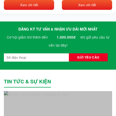
110,000₫.
150,000₫.
Xem chi tiết
Xem chi tiết
ĐĂNG KÝ TƯ VẤN & NHẬN ƯU ĐÃI MỚI NHẤT
Cơ hội giảm trừ thêm đến
khi gửi yêu cầu tư
1.000.000đ
vấn tại đây!
TIN TỨC & SỰ KIỆN