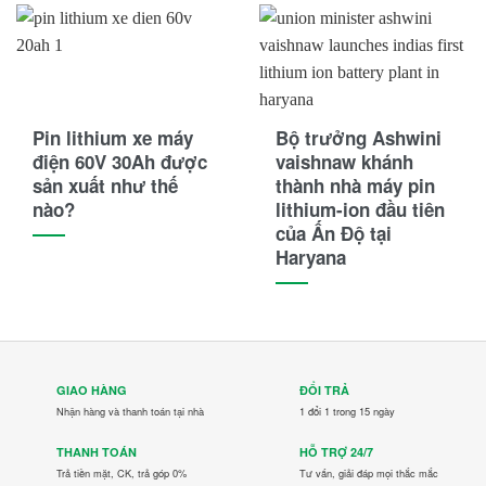
Pin lithium xe máy
Bộ trưởng Ashwini
điện 60V 30Ah được
vaishnaw khánh
sản xuất như thế
thành nhà máy pin
nào?
lithium-ion đầu tiên
của Ấn Độ tại
Haryana
GIAO HÀNG
ĐỔI TRẢ
Nhận hàng và thanh toán tại nhà
1 đổi 1 trong 15 ngày
THANH TOÁN
HỖ TRỢ 24/7
Trả tiền mặt, CK, trả góp 0%
Tư vấn, giải đáp mọi thắc mắc