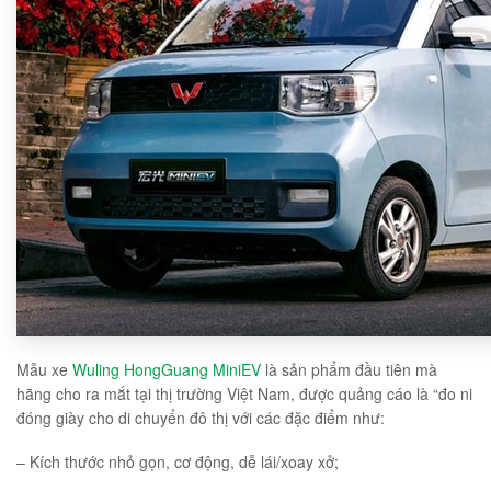
Mẫu xe
Wuling HongGuang MiniEV
là sản phẩm đầu tiên mà
hãng cho ra mắt tại thị trường Việt Nam, được quảng cáo là “đo ni
đóng giày cho di chuyển đô thị với các đặc điểm như:
– Kích thước nhỏ gọn, cơ động, dễ lái/xoay xở;