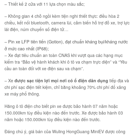
– Thiết kế 2 cửa với 11 lựa chọn màu sắc;
– Không gian 4 chỗ ngồi kèm tiện nghi thiết thực: điều hòa 2
chiều, kết nối bluetooth, camera lùi, cảm biến hỗ trợ đỗ xe, trợ lực
lái điện, núm chuyển số điện tử…
– Pin xe LFP tiên tiến (Gotion), đạt chuẩn kháng bụi/kháng nước
ở mức cao nhất (IP68);
– Xe đạt tiêu chuẩn an toàn CNAS khi vượt qua các hạng mục
kiểm tra “Bảo vệ hành khách khi ô tô va chạm trực diện” và “Yêu
cầu an toàn đối với xe điện sau va chạm”.
– Xe
được sạc tiện lợi mọi nơi có ổ điện dân dụng
tiếp địa và
chi phí sạc điện tiết kiệm, chỉ bằng khoảng 70% chi phí đổ xăng
xe máy phổ thông.
Hãng ô tô điện cho biết pin xe được bảo hành 07 năm hoặc
150.000km tùy điều kiện nào đến trước. Xe được bảo hành 03
năm hoặc 150.000km tùy điều kiện nào đến trước.
Đáng chú ý, giá bán của Wuling HongGuang MiniEV được công