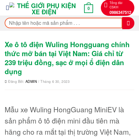
Bỏ
Tổng đài
CSKH
0
qua
0986347512
nội
Tìm
dung
kiếm:
Xe ô tô điện Wuling Hongguang chính
thức mở bán tại Việt Nam: Giá chỉ từ
239 triệu đồng, sạc ở mọi ổ điện dân
dụng
Đăng Bởi:
ADMIN
/ Tháng 6 30, 2023
Mẫu xe Wuling HongGuang MiniEV là
sản phẩm ô tô điện mini đầu tiên mà
hãng cho ra mắt tại thị trường Việt Nam,