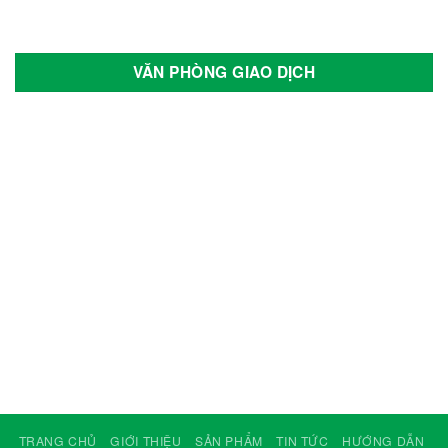
VĂN PHÒNG GIAO DỊCH
TRANG CHỦ
GIỚI THIỆU
SẢN PHẨM
TIN TỨC
HƯỚNG DẪN