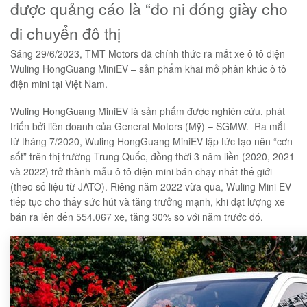
được quảng cáo là “đo ni đóng giày cho
di chuyển đô thị
Sáng 29/6/2023, TMT Motors đã chính thức ra mắt xe ô tô điện
Wuling HongGuang MiniEV – sản phẩm khai mở phân khúc ô tô
điện mini tại Việt Nam.
Wuling HongGuang MiniEV là sản phẩm được nghiên cứu, phát
triển bởi liên doanh của General Motors (Mỹ) – SGMW.
Ra mắt
từ tháng 7/2020, Wuling HongGuang MiniEV lập tức tạo nên “cơn
sốt” trên thị trường Trung Quốc, đồng thời 3 năm liền (2020, 2021
và 2022) trở thành mẫu ô tô điện mini bán chạy nhất thế giới
(theo số liệu từ JATO). Riêng năm 2022 vừa qua, Wuling Mini EV
tiếp tục cho thấy sức hút và tăng trưởng mạnh, khi đạt lượng xe
bán ra lên đến 554.067 xe, tăng 30% so với năm trước đó.