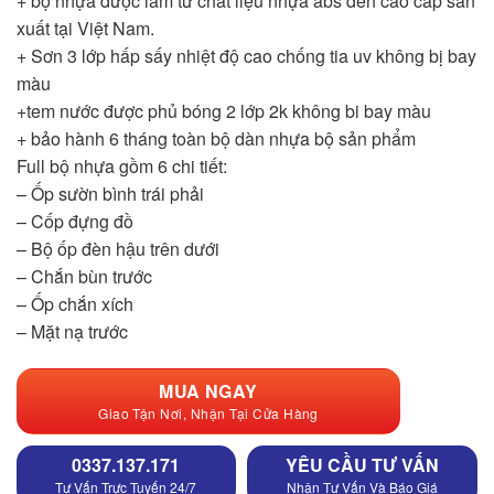
+ bộ nhựa được làm từ chất liệu nhựa abs đen cao cấp sản
xuất tại Việt Nam.
+ Sơn 3 lớp hấp sấy nhiệt độ cao chống tia uv không bị bay
màu
+tem nước được phủ bóng 2 lớp 2k không bi bay màu
+ bảo hành 6 tháng toàn bộ dàn nhựa bộ sản phẩm
Full bộ nhựa gồm 6 chi tiết:
– Ốp sườn bình trái phải
– Cốp đựng đồ
– Bộ ốp đèn hậu trên dưới
– Chắn bùn trước
– Ốp chắn xích
– Mặt nạ trước
MUA NGAY
Giao Tận Nơi, Nhận Tại Cửa Hàng
0337.137.171
YÊU CẦU TƯ VẤN
Tư Vấn Trực Tuyến 24/7
Nhận Tư Vấn Và Báo Giá