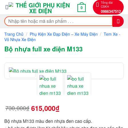
Bỏ
Tổng đài
CSKH
0
qua
0986347512
nội
Tìm
dung
kiếm:
/
/
Trang Chủ
Phụ Kiện Xe Đạp Điện – Xe Máy Điện
Tem Xe -
Vỏ Nhựa Xe Điện
Bộ nhựa full xe điện M133
615,000
₫
730,000
₫
Giá
Giá
gốc
hiện
là:
tại
730,000₫.
là:
Bộ nhựa M133 màu đen nhựa đen cao cấp.
615,000₫.