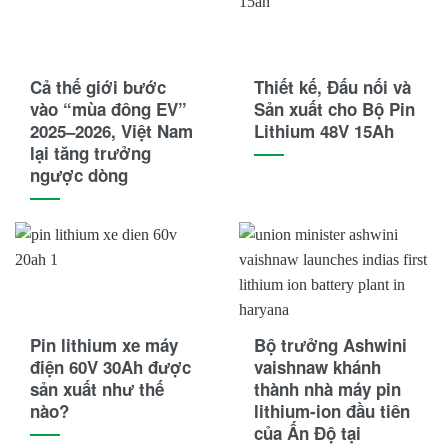
Cả thế giới bước
Thiết kế, Đấu nối và
vào “mùa đông EV”
Sản xuất cho Bộ Pin
2025–2026, Việt Nam
Lithium 48V 15Ah
lại tăng trưởng
ngược dòng
Pin lithium xe máy
Bộ trưởng Ashwini
điện 60V 30Ah được
vaishnaw khánh
sản xuất như thế
thành nhà máy pin
nào?
lithium-ion đầu tiên
của Ấn Độ tại