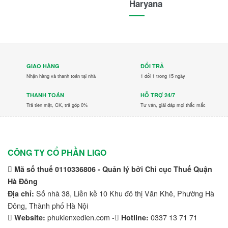
Haryana
GIAO HÀNG
ĐỔI TRẢ
Nhận hàng và thanh toán tại nhà
1 đổi 1 trong 15 ngày
THANH TOÁN
HỖ TRỢ 24/7
Trả tiền mặt, CK, trả góp 0%
Tư vấn, giải đáp mọi thắc mắc
CÔNG TY CỔ PHẦN LIGO
Mã số thuế 0110336806 - Quản lý bởi Chi cục Thuế Quận
Hà Đông
Số nhà 38, Liền kề 10 Khu đô thị Văn Khê, Phường Hà
Địa chỉ:
Đông, Thành phố Hà Nội
phukienxedien.com -
0337 13 71 71
Website:
Hotline: