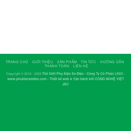
TRANG CHỦ
GIỚI THIỆU
SẢN PHẨM
TIN TỨC
HƯỚNG DẪN
THANH TOÁN
LIÊN HỆ
Copyright © 2018 - 2023
Thế Giới Phụ Kiện Xe Điện - Công Ty Cổ Phần LIGO -
www.phukienxedien.com - Thiết kế web & Vận hành bởi CÔNG NGHỆ VIỆT
JSC