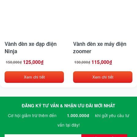
Vành đèn xe đạp điện
Vành đèn xe máy điện
Ninja
zoomer
125,000
₫
115,000
₫
150,000
₫
130,000
₫
Giá
Giá
Giá
Giá
gốc
hiện
gốc
hiện
là:
tại
là:
tại
150,000₫.
là:
130,000₫.
là:
125,000₫.
115,000₫.
Xem chi tiết
Xem chi tiết
ĐĂNG KÝ TƯ VẤN & NHẬN ƯU ĐÃI MỚI NHẤT
Cơ hội giảm trừ thêm đến
khi gửi yêu cầu tư
1.000.000đ
vấn tại đây!