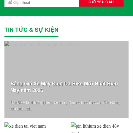
TIN TỨC & SỰ KIỆN
Bảng Giá Xe Máy Điện DatBike Mới Nhất Hiện
Nay năm 2026
DatBike là thương hiệu xe máy điện cao cấp của Việt Nam,
nổi bật với...