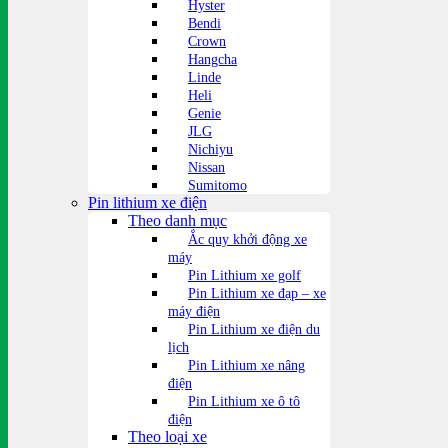
Hyster
Bendi
Crown
Hangcha
Linde
Heli
Genie
JLG
Nichiyu
Nissan
Sumitomo
Pin lithium xe điện
Theo danh mục
Ắc quy khởi động xe
máy
Pin Lithium xe golf
Pin Lithium xe đạp – xe
máy điện
Pin Lithium xe điện du
lịch
Pin Lithium xe nâng
điện
Pin Lithium xe ô tô
điện
Theo loại xe