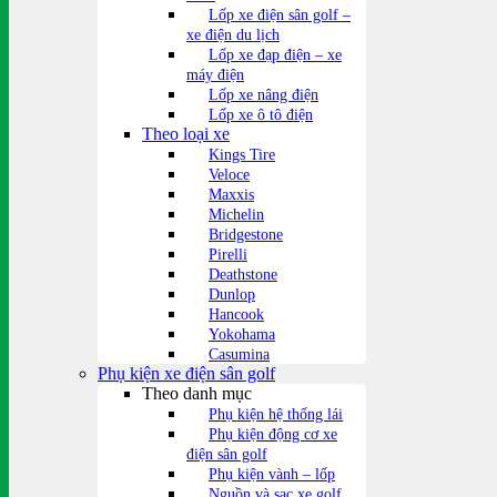
Lốp xe điện sân golf –
xe điện du lịch
Lốp xe đạp điện – xe
máy điện
Lốp xe nâng điện
Lốp xe ô tô điện
Theo loại xe
Kings Tire
Veloce
Maxxis
Michelin
Bridgestone
Pirelli
Deathstone
Dunlop
Hancook
Yokohama
Casumina
Phụ kiện xe điện sân golf
Theo danh mục
Phụ kiện hệ thống lái
Phụ kiện động cơ xe
điện sân golf
Phụ kiện vành – lốp
Nguồn và sạc xe golf