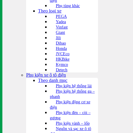
điện
Phụ tùng khác
Theo loại xe
PEGA
Yadea
Vinfast
Giant
Jili
Dibao
Honda
JVCEco
HKBike
Kymco
Detech
Phụ kiện xe ô tô điện
Theo danh mục
Phụ kiện hệ thống lái
Phụ kiện hệ thống ga –
phanh
Phụ kiện động cơ xe
điện
Phụ kiện đèn – còi –
gương
Phụ kiện vành – lốp
Nguồn và sạc xe ô tô