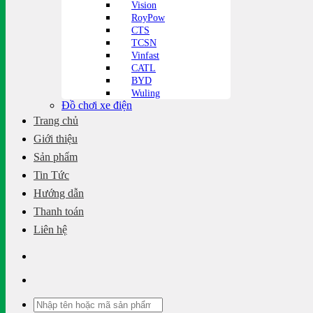
Vision
RoyPow
CTS
TCSN
Vinfast
CATL
BYD
Wuling
Đồ chơi xe điện
Trang chủ
Giới thiệu
Sản phẩm
Tin Tức
Hướng dẫn
Thanh toán
Liên hệ
Tìm