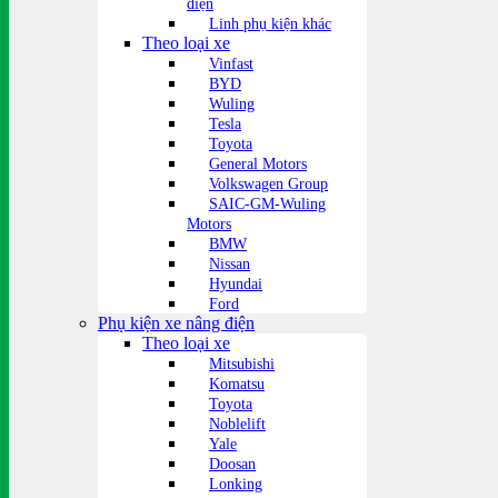
điện
Linh phụ kiện khác
Theo loại xe
Vinfast
BYD
Wuling
Tesla
Toyota
General Motors
Volkswagen Group
SAIC-GM-Wuling
Motors
BMW
Nissan
Hyundai
Ford
Phụ kiện xe nâng điện
Theo loại xe
Mitsubishi
Komatsu
Toyota
Noblelift
Yale
Doosan
Lonking