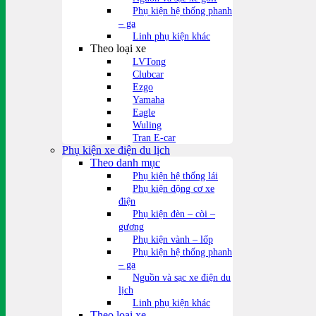
Phụ kiện hệ thống phanh
– ga
Linh phụ kiện khác
Theo loại xe
LVTong
Clubcar
Ezgo
Yamaha
Eagle
Wuling
Tran E-car
Phụ kiện xe điện du lịch
Theo danh mục
Phụ kiện hệ thống lái
Phụ kiện động cơ xe
điện
Phụ kiện đèn – còi –
gương
Phụ kiện vành – lốp
Phụ kiện hệ thống phanh
– ga
Nguồn và sạc xe điện du
lịch
Linh phụ kiện khác
Theo loại xe