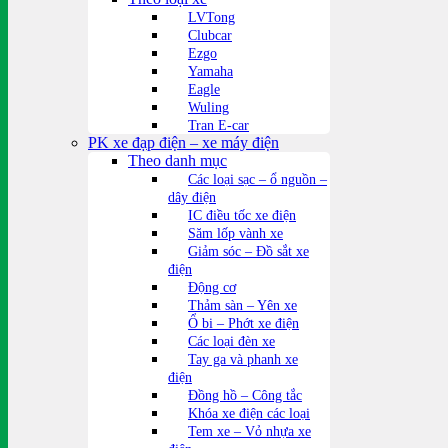
LVTong
Clubcar
Ezgo
Yamaha
Eagle
Wuling
Tran E-car
PK xe đạp điện – xe máy điện
Theo danh mục
Các loại sạc – ổ nguồn –
dây điện
IC điều tốc xe điện
Săm lốp vành xe
Giảm sóc – Đồ sắt xe
điện
Động cơ
Thảm sàn – Yên xe
Ổ bi – Phớt xe điện
Các loại đèn xe
Tay ga và phanh xe
điện
Đồng hồ – Công tắc
Khóa xe điện các loại
Tem xe – Vỏ nhựa xe